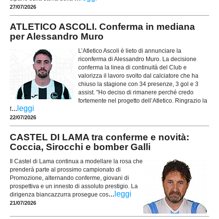
27/07/2026
ATLETICO ASCOLI. Conferma in mediana
per Alessandro Muro
L’Atletico Ascoli è lieto di annunciare la
riconferma di Alessandro Muro. La decisione
conferma la linea di continuità del Club e
valorizza il lavoro svolto dal calciatore che ha
chiuso la stagione con 34 presenze, 3 gol e 3
assist. "Ho deciso di rimanere perché credo
fortemente nel progetto dell’Atletico. Ringrazio la
...
leggi
f
22/07/2026
CASTEL DI LAMA tra conferme e novità:
Coccia, Sirocchi e bomber Galli
Il Castel di Lama continua a modellare la rosa che
prenderà parte al prossimo campionato di
Promozione, alternando conferme, giovani di
prospettiva e un innesto di assoluto prestigio. La
...
leggi
dirigenza biancazzurra prosegue cos
21/07/2026