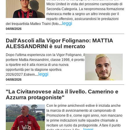
Micio United in vista del prossimo campionato di
Seconda Categoria. La neopromossa formazione
rivierasca mette a segno un altro innesto per il
reparto offensivo, assicurandosi le prestazioni
...
leggi
del trequartista Matteo Traini (foto
04/08/2026
Dall'Ascoli alla Vigor Folignano: MATTIA
ALESSANDRINI è sul mercato
Dopo l'ultima esperienza con la Vigor Folignano, il
portiere Mattia Alessandrini, classe 1998, è pronto
a ripartire ed è alla ricerca di una nuova
opportunità per la stagione sportiva
...
leggi
2026/2027.Estrem
04/08/2026
"La Civitanovese alza il livello. Camerino e
Azzurra protagoniste"
Con le prime amichevoli estive è iniziata anche
la marcia di avvicinamento al campionato di
Promozione B e, come ogni anno, non mancano
le prime indicazioni sulle squadre chiamate a
recitare un ruolo da protagoniste. A fare il punto
...
leggi