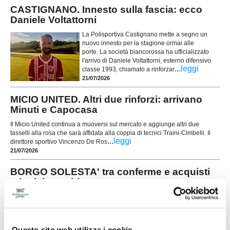
CASTIGNANO. Innesto sulla fascia: ecco
Daniele Voltattorni
La Polisportiva Castignano mette a segno un
nuovo innesto per la stagione ormai alle
porte. La società biancorossa ha ufficializzato
l'arrivo di Daniele Voltattorni, esterno difensivo
...
leggi
classe 1993, chiamato a rinforzar
21/07/2026
MICIO UNITED. Altri due rinforzi: arrivano
Minuti e Capocasa
Il Micio United continua a muoversi sul mercato e aggiunge altri due
tasselli alla rosa che sarà affidata alla coppia di tecnici Traini-Cimbelli. Il
...
leggi
direttore sportivo Vincenzo De Ros
21/07/2026
BORGO SOLESTA' tra conferme e acquisti
mirati: le novità
ASCOLI PICENO. Il Borgo Solestà getta solide
basi per affrontare la stagione 2026/2027,
puntando sulla continuità del gruppo storico e su
alcuni innesti mirati destinati ad aumentare il
Questo sito web utilizza i cookie