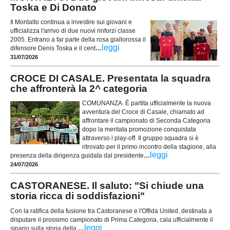
Toska e Di Donato
Il Montalto continua a investire sui giovani e
ufficializza l'arrivo di due nuovi rinforzi classe
2005. Entrano a far parte della rosa giallorossa il
...
leggi
difensore Denis Toska e il cent
31/07/2026
CROCE DI CASALE. Presentata la squadra
che affronterà la 2^ categoria
COMUNANZA. È partita ufficialmente la nuova
avventura del Croce di Casale, chiamato ad
affrontare il campionato di Seconda Categoria
dopo la meritata promozione conquistata
attraverso i play-off. Il gruppo squadra si è
ritrovato per il primo incontro della stagione, alla
...
leggi
presenza della dirigenza guidata dal presidente
24/07/2026
CASTORANESE. Il saluto: "Si chiude una
storia ricca di soddisfazioni"
Con la ratifica della fusione tra Castoranese e l'Offida United, destinata a
disputare il prossimo campionato di Prima Categoria, cala ufficialmente il
...
leggi
sipario sulla storia della