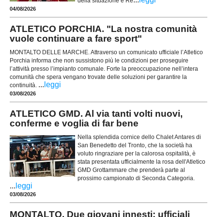
della situazione è Re
04/08/2026
ATLETICO PORCHIA. "La nostra comunità
vuole continuare a fare sport"
MONTALTO DELLE MARCHE. Attraverso un comunicato ufficiale l’Atletico
Porchia informa che non sussistono più le condizioni per proseguire
l’attività presso l’impianto comunale. Forte la preoccupazione nell’intera
comunità che spera vengano trovate delle soluzioni per garantire la
...
leggi
continuità.
03/08/2026
ATLETICO GMD. Al via tanti volti nuovi,
conferme e voglia di far bene
Nella splendida cornice dello Chalet Antares di
San Benedetto del Tronto, che la società ha
voluto ringraziare per la calorosa ospitalità, è
stata presentata ufficialmente la rosa dell'Atletico
GMD Grottammare che prenderà parte al
prossimo campionato di Seconda Categoria.
...
leggi
03/08/2026
MONTALTO. Due giovani innesti: ufficiali