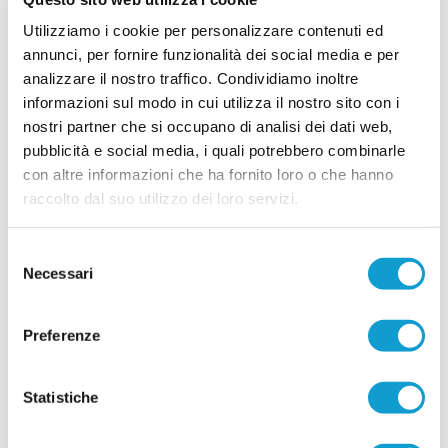
tasso tecnico e competitivo della rosa. La società
gialloblù sta infatti costruendo un
Utilizziamo i cookie per personalizzare contenuti ed
...
leggi
organico
annunci, per fornire funzionalità dei social media e per
17/07/2026
analizzare il nostro traffico. Condividiamo inoltre
CASTEL DI LAMA al lavoro: primo summit
informazioni sul modo in cui utilizza il nostro sito con i
tra dirigenza e staff tecnico
nostri partner che si occupano di analisi dei dati web,
Primo incontro operativo in vista della nuova
pubblicità e social media, i quali potrebbero combinarle
stagione sportiva per il Castel di Lama. Lunedì
con altre informazioni che ha fornito loro o che hanno
sera si è svolta una riunione di programmazione
...
leggi
che ha visto seduti allo stesso tavolo la
raccolto dal suo utilizzo dei loro servizi.
15/07/2026
CROCE DI CASALE. Si accende il mercato:
Selezione
in attacco arriva Papa Ndiour
Necessari
del
consenso
COMUNANZA. Piazza il colpo di mercato il Croce
di Casale, società neo promossa in Seconda
Preferenze
categoria. Nelle ultime ore la dirigenza bianco-
verde capitanata dal presidente Marco
Antognozzi ha acquisito le prestazioni sportive di
un attaccante dal notevole potenziale come
Statistiche
...
leggi
Abdoulaye Papa Ndiour.
15/07/2026