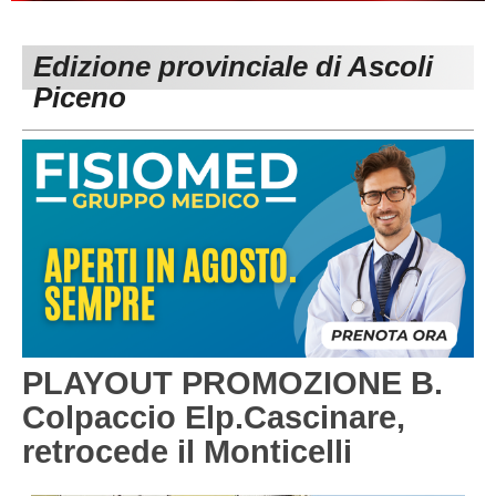
PESARO URBINO
PROMOZIONE
DIRETTA
Edizione provinciale di Ascoli
Carica la tua Rosa
1^ CATEGORIA
Piceno
2^ CATEGORIA
3^ CATEGORIA
GIOVANILI
PLAYOUT PROMOZIONE B.
Colpaccio Elp.Cascinare,
retrocede il Monticelli