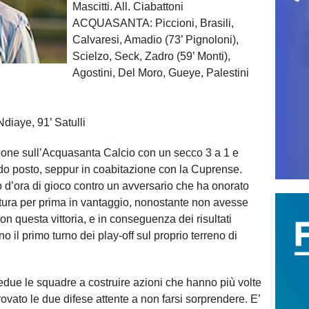
Mascitti. All. Ciabattoni
ACQUASANTA: Piccioni, Brasili,
Calvaresi, Amadio (73’ Pignoloni),
Scielzo, Seck, Zadro (59’ Monti),
Agostini, Del Moro, Gueye, Palestini
Ndiaye, 91’ Satulli
pone sull’Acquasanta Calcio con un secco 3 a 1 e
do posto, seppur in coabitazione con la Cuprense.
to d’ora di gioco contro un avversario che ha onorato
ttura per prima in vantaggio, nonostante non avesse
 con questa vittoria, e in conseguenza dei risultati
no il primo turno dei play-off sul proprio terreno di
edue le squadre a costruire azioni che hanno più volte
ovato le due difese attente a non farsi sorprendere. E’