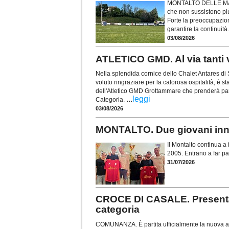
MONTALTO DELLE MARCH
che non sussistono più
Forte la preoccupazion
garantire la continuità
03/08/2026
ATLETICO GMD. Al via tanti v
Nella splendida cornice dello Chalet Antares di
voluto ringraziare per la calorosa ospitalità, è s
dell'Atletico GMD Grottammare che prenderà pa
...
leggi
Categoria.
03/08/2026
MONTALTO. Due giovani innes
Il Montalto continua a i
2005. Entrano a far par
31/07/2026
CROCE DI CASALE. Presentat
categoria
COMUNANZA. È partita ufficialmente la nuova av