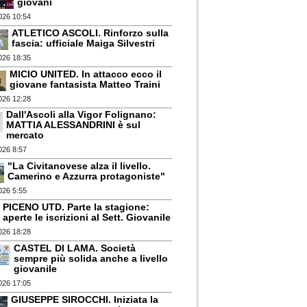
giovani
026 10:54
ATLETICO ASCOLI. Rinforzo sulla
fascia: ufficiale Maiga Silvestri
026 18:35
MICIO UNITED. In attacco ecco il
giovane fantasista Matteo Traini
026 12:28
Dall'Ascoli alla Vigor Folignano:
MATTIA ALESSANDRINI è sul
mercato
026 8:57
"La Civitanovese alza il livello.
Camerino e Azzurra protagoniste"
026 5:55
PICENO UTD. Parte la stagione:
aperte le iscrizioni al Sett. Giovanile
026 18:28
CASTEL DI LAMA. Società
sempre più solida anche a livello
giovanile
026 17:05
GIUSEPPE SIROCCHI. Iniziata la