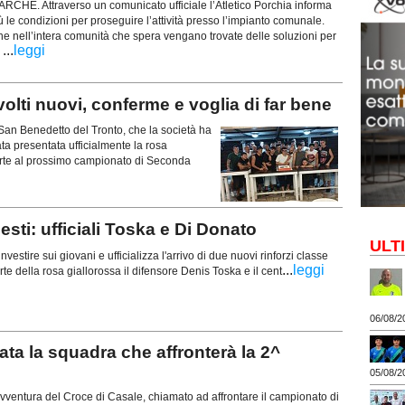
E. Attraverso un comunicato ufficiale l’Atletico Porchia informa
 le condizioni per proseguire l’attività presso l’impianto comunale.
e nell’intera comunità che spera vengano trovate delle soluzioni per
...
leggi
.
olti nuovi, conferme e voglia di far bene
 San Benedetto del Tronto, che la società ha
tata presentata ufficialmente la rosa
rte al prossimo campionato di Seconda
ti: ufficiali Toska e Di Donato
ULT
nvestire sui giovani e ufficializza l'arrivo di due nuovi rinforzi classe
...
leggi
te della rosa giallorossa il difensore Denis Toska e il cent
06/08/2
a la squadra che affronterà la 2^
05/08/2
ventura del Croce di Casale, chiamato ad affrontare il campionato di