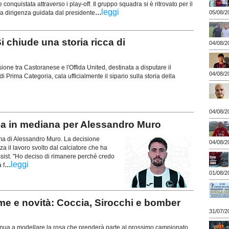
quistata attraverso i play-off. Il gruppo squadra si è ritrovato per il
...
leggi
la dirigenza guidata dal presidente
05/08/2
 chiude una storia ricca di
04/08/2
usione tra Castoranese e l'Offida United, destinata a disputare il
04/08/2
 Prima Categoria, cala ufficialmente il sipario sulla storia della
04/08/2
 in mediana per Alessandro Muro
erma di Alessandro Muro. La decisione
04/08/2
za il lavoro svolto dal calciatore che ha
ssist. "Ho deciso di rimanere perché credo
...
leggi
 f
01/08/2
e e novità: Coccia, Sirocchi e bomber
31/07/2
tinua a modellare la rosa che prenderà parte al prossimo campionato