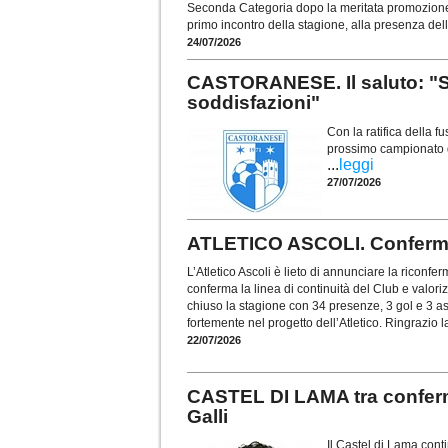
Seconda Categoria dopo la meritata promozione con
primo incontro della stagione, alla presenza del
24/07/2026
CASTORANESE. Il saluto: "Si
soddisfazioni"
Con la ratifica della f
prossimo campionato di
...
leggi
27/07/2026
ATLETICO ASCOLI. Conferma
L’Atletico Ascoli è lieto di annunciare la riconf
conferma la linea di continuità del Club e valoriz
chiuso la stagione con 34 presenze, 3 gol e 3 a
fortemente nel progetto dell’Atletico. Ringrazio la
22/07/2026
CASTEL DI LAMA tra conferm
Galli
Il Castel di Lama con