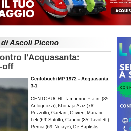
 di Ascoli Piceno
contro l'Acquasanta:
-off
Centobuchi MP 1972 – Acquasanta:
3-1
CENTOBUCHI: Tamburini, Fratini (85’
Antognozzi), Khouaja Aziz (76’
Pezzotti), Gaetani, Olivieri, Mariani,
Leli (69’ Satulli), Caponi (85’ Tavoletti),
Remia (69’ Ndiaye), De Baptistis,