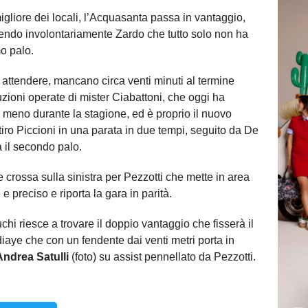
liore dei locali, l’Acquasanta passa in vantaggio,
rvendo involontariamente Zardo che tutto solo non ha
o palo.
 attendere, mancano circa venti minuti al termine
tuzioni operate di mister Ciabattoni, che oggi ha
o meno durante la stagione, ed è proprio il nuovo
tiro Piccioni in una parata in due tempi, seguito da De
ra il secondo palo.
aye crossa sulla sinistra per Pezzotti che mette in area
e e preciso e riporta la gara in parità.
uchi riesce a trovare il doppio vantaggio che fisserà il
Ndiaye che con un fendente dai venti metri porta in
Andrea Satulli
(foto) su assist pennellato da Pezzotti.