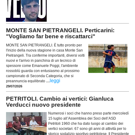
MONTE SAN PIETRANGELI. Perticarini:
"Vogliamo far bene e riscattarci"
MONTE SAN PIETRANGELI. È tutto pronto per
l'inizio della nuova stagione in casa Monte San
Pietrangeli. Tra conferme importanti, diversi volti
nuovi e l'arrivo in panchina di un tecnico di
spessore come Emanuele Poggi, l'ambiente
rossoblù guarda con entusiasmo al prossimo
campionato di Seconda Categoria, che si
...
leggi
preannuncia equilibrato
29/07/2026
PETRITOLI. Cambio ai vertici: Gianluca
Verducci nuovo presidente
Numerosi i soci che hanno preso parte mercoledì
15 luglio all’Assemblea dei Soci dell’ASD
Petritoli 1960 che ha dato luogo al cambio dei
vertici societari. 67 sono gli anni di attività per lo
storico sodalizio sportivo petritolese. Il Presidente