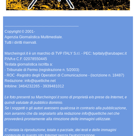
-------------------------------------------------------------
Copyright © 2001-
Agenzia Giornalistica Multimediale.
Tutti i diritti riservati.
Marcheingol.it è un marchio di TVP ITALY S.r.l. - PEC: tvpitaly@arubapec.it
P.IVA e C.F. 02078550445
Testata giornalistica iscritta a:
- Tribunale di Fermo (registrazione n. 5/2003)
- ROC -Registro degli Operatori di Comunicazione - (iscrizione n. 18487)
Redazione: info@quelliche.net
Infoline: 3464232265 - 3939481012
Le foto presenti su Marcheingol.it sono di proprietà e/o prese da Internet, e
quindi valutate di pubblico dominio.
Se i soggetti o gli autori avessero qualcosa in contrario alla pubblicazione,
non avranno che da segnalarlo alla redazione info@quelliche.net che
provvederà prontamente alla rimozione delle immagini utilizzate.
E' vietata la riproduzione, totale o parziale, dei testi e delle immagini
contenute in questo sito Internet senza l'autorizzazione.