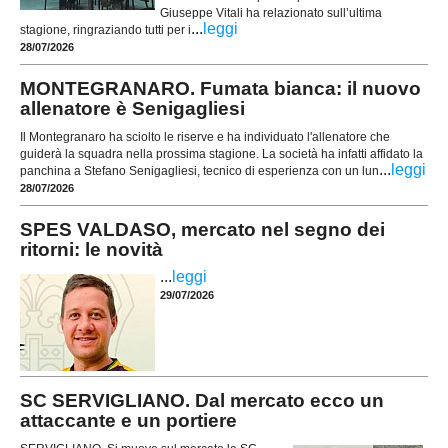
Giuseppe Vitali ha relazionato sull’ultima
...
leggi
stagione, ringraziando tutti per i
28/07/2026
MONTEGRANARO. Fumata bianca: il nuovo
allenatore è Senigagliesi
Il Montegranaro ha sciolto le riserve e ha individuato l'allenatore che
guiderà la squadra nella prossima stagione. La società ha infatti affidato la
...
leggi
panchina a Stefano Senigagliesi, tecnico di esperienza con un lun
28/07/2026
SPES VALDASO, mercato nel segno dei
ritorni: le novità
...
leggi
29/07/2026
SC SERVIGLIANO. Dal mercato ecco un
attaccante e un portiere