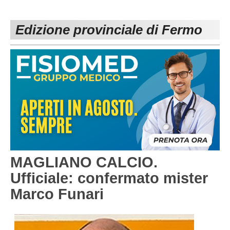
PESARO URBINO
PROMOZIONE
DIRETTA
Edizione provinciale di Fermo
Carica la tua Rosa
1^ CATEGORIA
2^ CATEGORIA
3^ CATEGORIA
GIOVANILI
MAGLIANO CALCIO.
Ufficiale: confermato mister
Marco Funari