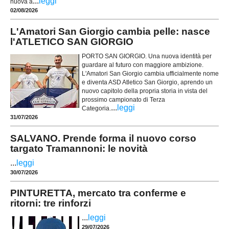
...
leggi
nuova a
02/08/2026
L'Amatori San Giorgio cambia pelle: nasce
l'ATLETICO SAN GIORGIO
PORTO SAN GIORGIO. Una nuova identità per
guardare al futuro con maggiore ambizione.
L'Amatori San Giorgio cambia ufficialmente nome
e diventa ASD Atletico San Giorgio, aprendo un
nuovo capitolo della propria storia in vista del
prossimo campionato di Terza
...
leggi
Categoria.
31/07/2026
SALVANO. Prende forma il nuovo corso
targato Tramannoni: le novità
...
leggi
30/07/2026
PINTURETTA, mercato tra conferme e
ritorni: tre rinforzi
...
leggi
29/07/2026