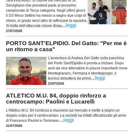
SERVIGLIANO. Si muove sul mercato la SC
Servigliano che prenderà parte al prossimo
campionato di Terza categoria. Negli ultimi giorni
il DS Mirco Settimi ha messo a segno due colpi di
rilievo, in grado senz’altro di rafforzare la squadra.
...
leggi
Si tratta dell’attaccate classe &lsqu
27/07/2026
PORTO SANT'ELPIDIO. Del Gatto: "Per me è
un ritorno a casa"
L'avventura di Andrea Del Gatto sulla panchina
del Porto Sant'Elpidio è pronta a iniziare. Dopo
anni da vice allenatore in piazze importanti come
Montegranaro, Fermana e Montegiorgio, il
...
leggi
tecnico debutterà da primo
23/07/2026
ATLETICO M.U. 84, doppio rinforzo a
centrocampo: Paolini e Lucarelli
L'Atletico M.U. 84 continua a muoversi sul mercato e mette a segno un
doppio colpo per il centrocampo. La società ha infatti ufficializzato gli arrivi
...
leggi
di Francesco Paolini e Tommaso
21/07/2026