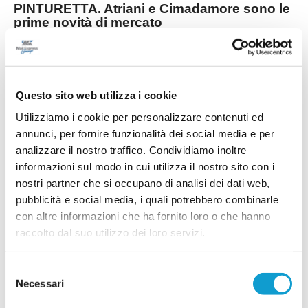
PINTURETTA. Atriani e Cimadamore sono le
prime novità di mercato
La Pinturetta Falcor apre ufficialmente il proprio
mercato in vista della stagione 2026/2027 con
due innesti. La società rossoblù ha annunciato
gli arrivi di Mirco Atriani e Lorenzo Cimadamore,
...
leggi
primi rinforz
Questo sito web utilizza i cookie
21/07/2026
Utilizziamo i cookie per personalizzare contenuti ed
PORTO SANT'ELPIDIO. Cannoni nuovo DS:
annunci, per fornire funzionalità dei social media e per
"Ripartiamo con idee chiare"
analizzare il nostro traffico. Condividiamo inoltre
Ripartire da zero, puntando sui giovani del
informazioni sul modo in cui utilizza il nostro sito con i
territorio e su un forte senso di appartenenza. È
nostri partner che si occupano di analisi dei dati web,
questa la missione di Alessandro Cannoni, nuovo
direttore sportivo del Porto Sant'Elpidio, chiamato
pubblicità e social media, i quali potrebbero combinarle
a costruire la squadra che affronterà il prossimo
con altre informazioni che ha fornito loro o che hanno
...
leggi
campionato di Promo
raccolto dal suo utilizzo dei loro servizi.
20/07/2026
PIANE MG. Altri due rinforzi e sfilza di
Selezione
riconferme
Necessari
del
Il Piane MG prosegue la costruzione della rosa in
consenso
vista della nuova stagione. Dopo i sei acquisti