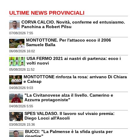
ULTIME NEWS PROVINCIALI
CORVA CALCIO. Novità, conferme ed entusiasmo.
Panchina a Robert Pilsu
07/08/2026 7:55
MONTOTTONE. Per l'attacco ecco il 2006
Samuele Balla
06/08/2026 16:02
USA FERMO 2021 ai nastri di partenza: ecco i
volti nuovi
05/08/2026 11:52
MONTOTTONE rinforza la rosa: arrivano Di Chiara
e Caleap
04/08/2026 9:03
"La Civitanovese alza il livello. Camerino e
Azzurra protagoniste"
04/08/2026 5:55
SPES VALDASO. Il lavoro sul vivaio premia:
Diego Locci all'Ascoli
03/08/2026 15:36
BUCCI: "La Palmense è la sfida giusta per
ripartire"