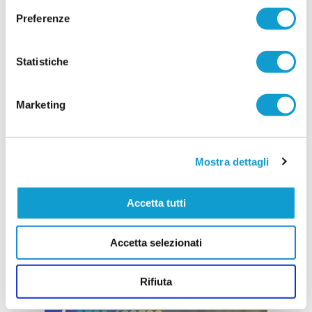
annunciati nei giorni scorsi, la società ha
Preferenze
...
leggi
ufficializzato altri
20/07/2026
Statistiche
Vai all'edizione provinciale
Marketing
Mostra dettagli
Accetta tutti
Accetta selezionati
Rifiuta