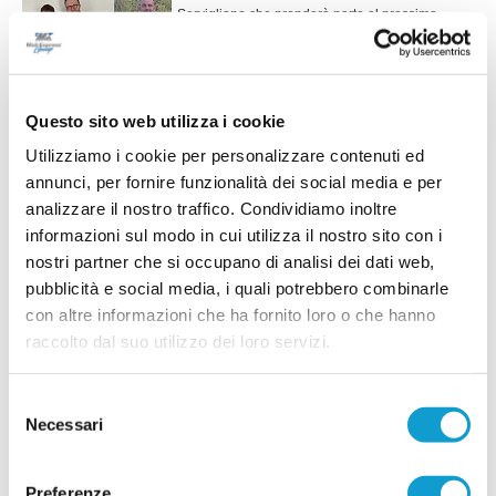
Servigliano che prenderà parte al prossimo
campionato di Terza categoria. Negli ultimi giorni
il DS Mirco Settimi ha messo a segno due colpi di
rilievo, in grado senz’altro di rafforzare la
squadra. Si tratta dell’attaccate classe
...
leggi
&lsqu
Questo sito web utilizza i cookie
27/07/2026
Utilizziamo i cookie per personalizzare contenuti ed
PORTO SANT'ELPIDIO. Del Gatto: "Per me è
annunci, per fornire funzionalità dei social media e per
un ritorno a casa"
analizzare il nostro traffico. Condividiamo inoltre
L'avventura di Andrea Del Gatto sulla panchina
informazioni sul modo in cui utilizza il nostro sito con i
del Porto Sant'Elpidio è pronta a iniziare. Dopo
nostri partner che si occupano di analisi dei dati web,
anni da vice allenatore in piazze importanti come
Montegranaro, Fermana e Montegiorgio, il tecnico
pubblicità e social media, i quali potrebbero combinarle
...
leggi
debutterà da primo
con altre informazioni che ha fornito loro o che hanno
23/07/2026
raccolto dal suo utilizzo dei loro servizi.
ATLETICO M.U. 84, doppio rinforzo a
centrocampo: Paolini e Lucarelli
Selezione
L'Atletico M.U. 84 continua a muoversi sul
Necessari
del
mercato e mette a segno un doppio colpo per il
consenso
centrocampo. La società ha infatti ufficializzato gli
...
leggi
arrivi di Francesco Paolini e Tommaso
Preferenze