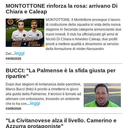
MONTOTTONE rinforza la rosa: arrivano Di
Chiara e Caleap
MONTOTTONE. Il Montottone prosegue il lavoro
di costruzione della squadra in vista della nuova
stagione in Seconda categoria annunciando due
nuovi innesti. Il club ha ufficializzato gli arrivi di
Nicolò Di Chiara e Amedeo Caleap, due profili
pronti a mettere qualità e dinamismo al servizio
della formazione di mister Alessandro
...
leggi
Del
04/08/2026
BUCCI: "La Palmense è la sfida giusta per
ripartire"
Dopo due stagioni di lontananza dalle panchine,
Marco Bucci (foto) è pronto a rimettersi in gioco
alla guida della Palmense. Il tecnico è tornato ad
allenare con entusiasmo, trovando un ambiente
...
leggi
che lo ha con
03/08/2026
"La Civitanovese alza il livello. Camerino e
Azzurra protagoniste"