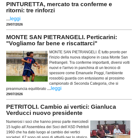
PINTURETTA, mercato tra conferme e
ritorni: tre rinforzi
...
leggi
29/07/2026
MONTE SAN PIETRANGELI. Perticarini:
"Vogliamo far bene e riscattarci"
MONTE SAN PIETRANGELI. È tutto pronto per
l'inizio della nuova stagione in casa Monte San
Pietrangeli. Tra conferme importanti, diversi volti
nuovi e l'arrivo in panchina di un tecnico di
spessore come Emanuele Poggi, l'ambiente
rossoblù guarda con entusiasmo al prossimo
campionato di Seconda Categoria, che si
...
leggi
preannuncia equilibrato
29/07/2026
PETRITOLI. Cambio ai vertici: Gianluca
Verducci nuovo presidente
Numerosi i soci che hanno preso parte mercoledì
15 luglio all’Assemblea dei Soci dell’ASD Petritoli
1960 che ha dato luogo al cambio dei vertici
societari. 67 sono gli anni di attività per lo storico