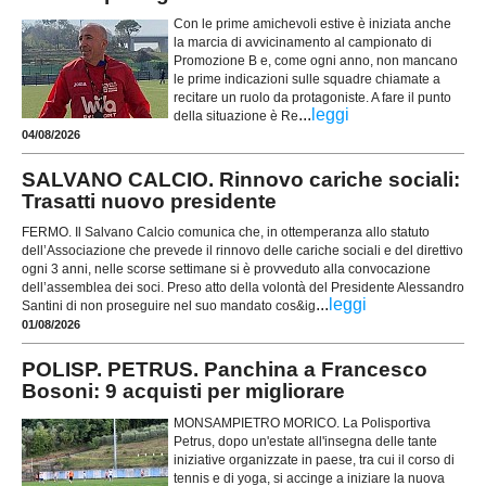
Con le prime amichevoli estive è iniziata anche
la marcia di avvicinamento al campionato di
Promozione B e, come ogni anno, non mancano
le prime indicazioni sulle squadre chiamate a
recitare un ruolo da protagoniste. A fare il punto
...
leggi
della situazione è Re
04/08/2026
SALVANO CALCIO. Rinnovo cariche sociali:
Trasatti nuovo presidente
FERMO. Il Salvano Calcio comunica che, in ottemperanza allo statuto
dell’Associazione che prevede il rinnovo delle cariche sociali e del direttivo
ogni 3 anni, nelle scorse settimane si è provveduto alla convocazione
dell’assemblea dei soci. Preso atto della volontà del Presidente Alessandro
...
leggi
Santini di non proseguire nel suo mandato cos&ig
01/08/2026
POLISP. PETRUS. Panchina a Francesco
Bosoni: 9 acquisti per migliorare
MONSAMPIETRO MORICO. La Polisportiva
Petrus, dopo un'estate all'insegna delle tante
iniziative organizzate in paese, tra cui il corso di
tennis e di yoga, si accinge a iniziare la nuova