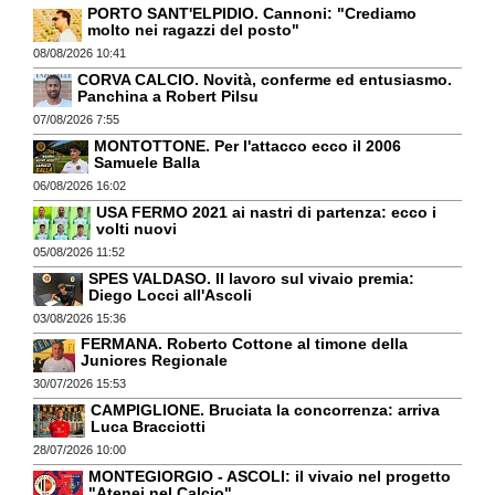
PORTO SANT'ELPIDIO. Cannoni: "Crediamo
molto nei ragazzi del posto"
08/08/2026 10:41
CORVA CALCIO. Novità, conferme ed entusiasmo.
Panchina a Robert Pilsu
07/08/2026 7:55
MONTOTTONE. Per l'attacco ecco il 2006
Samuele Balla
06/08/2026 16:02
USA FERMO 2021 ai nastri di partenza: ecco i
volti nuovi
05/08/2026 11:52
SPES VALDASO. Il lavoro sul vivaio premia:
Diego Locci all'Ascoli
03/08/2026 15:36
FERMANA. Roberto Cottone al timone della
Juniores Regionale
30/07/2026 15:53
CAMPIGLIONE. Bruciata la concorrenza: arriva
Luca Bracciotti
28/07/2026 10:00
MONTEGIORGIO - ASCOLI: il vivaio nel progetto
"Atenei nel Calcio"