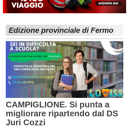
MACERATA
ECCELLENZA
REGIONALI
PESARO URBINO
PROMOZIONE
DIRETTA
Edizione provinciale di Fermo
Carica la tua Rosa
1^ CATEGORIA
2^ CATEGORIA
3^ CATEGORIA
GIOVANILI
CAMPIGLIONE. Si punta a
migliorare ripartendo dal DS
Juri Cozzi