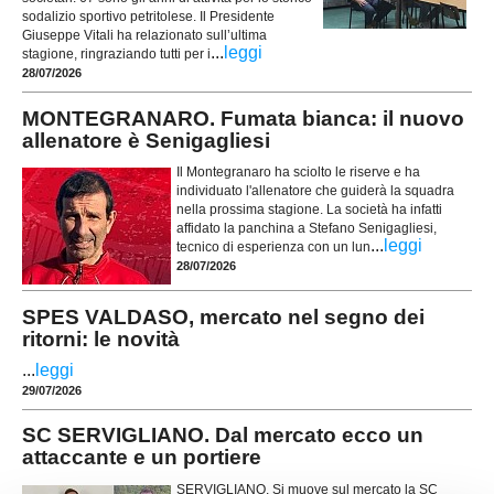
sodalizio sportivo petritolese. Il Presidente
Giuseppe Vitali ha relazionato sull’ultima
...
leggi
stagione, ringraziando tutti per i
28/07/2026
MONTEGRANARO. Fumata bianca: il nuovo
allenatore è Senigagliesi
Il Montegranaro ha sciolto le riserve e ha
individuato l'allenatore che guiderà la squadra
nella prossima stagione. La società ha infatti
affidato la panchina a Stefano Senigagliesi,
...
leggi
tecnico di esperienza con un lun
28/07/2026
SPES VALDASO, mercato nel segno dei
ritorni: le novità
...
leggi
29/07/2026
SC SERVIGLIANO. Dal mercato ecco un
attaccante e un portiere
SERVIGLIANO. Si muove sul mercato la SC