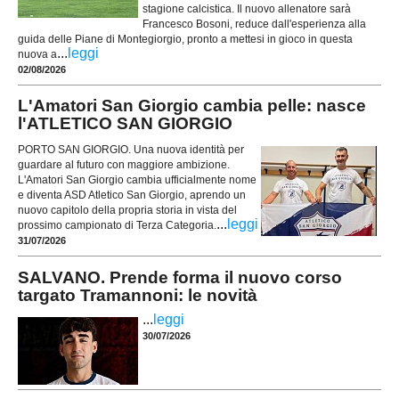
stagione calcistica. Il nuovo allenatore sarà
Francesco Bosoni, reduce dall'esperienza alla
guida delle Piane di Montegiorgio, pronto a mettesi in gioco in questa
...
leggi
nuova a
02/08/2026
L'Amatori San Giorgio cambia pelle: nasce
l'ATLETICO SAN GIORGIO
PORTO SAN GIORGIO. Una nuova identità per
guardare al futuro con maggiore ambizione.
L'Amatori San Giorgio cambia ufficialmente nome
e diventa ASD Atletico San Giorgio, aprendo un
nuovo capitolo della propria storia in vista del
...
leggi
prossimo campionato di Terza Categoria.
31/07/2026
SALVANO. Prende forma il nuovo corso
targato Tramannoni: le novità
...
leggi
30/07/2026