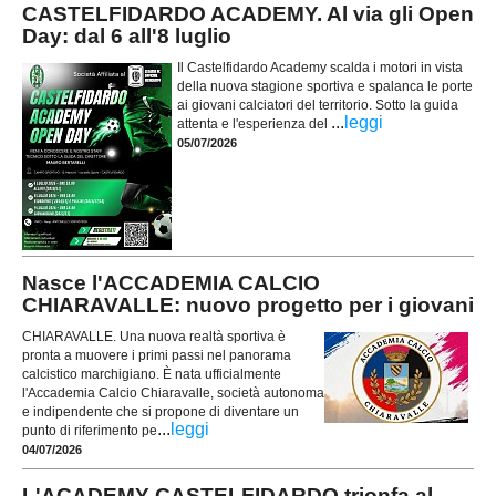
CASTELFIDARDO ACADEMY. Al via gli Open
Day: dal 6 all'8 luglio
Il Castelfidardo Academy scalda i motori in vista
della nuova stagione sportiva e spalanca le porte
ai giovani calciatori del territorio. Sotto la guida
...
leggi
attenta e l'esperienza del
05/07/2026
Nasce l'ACCADEMIA CALCIO
CHIARAVALLE: nuovo progetto per i giovani
CHIARAVALLE. Una nuova realtà sportiva è
pronta a muovere i primi passi nel panorama
calcistico marchigiano. È nata ufficialmente
l'Accademia Calcio Chiaravalle, società autonoma
e indipendente che si propone di diventare un
...
leggi
punto di riferimento pe
04/07/2026
L'ACADEMY CASTELFIDARDO trionfa al