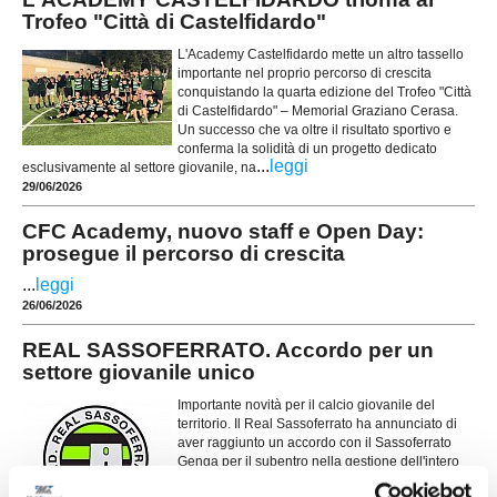
Trofeo "Città di Castelfidardo"
L'Academy Castelfidardo mette un altro tassello
importante nel proprio percorso di crescita
conquistando la quarta edizione del Trofeo "Città
di Castelfidardo" – Memorial Graziano Cerasa.
Un successo che va oltre il risultato sportivo e
conferma la solidità di un progetto dedicato
...
leggi
esclusivamente al settore giovanile, na
29/06/2026
CFC Academy, nuovo staff e Open Day:
prosegue il percorso di crescita
...
leggi
26/06/2026
REAL SASSOFERRATO. Accordo per un
settore giovanile unico
Importante novità per il calcio giovanile del
territorio. Il Real Sassoferrato ha annunciato di
aver raggiunto un accordo con il Sassoferrato
Genga per il subentro nella gestione dell'intero
...
leggi
settore giovanile