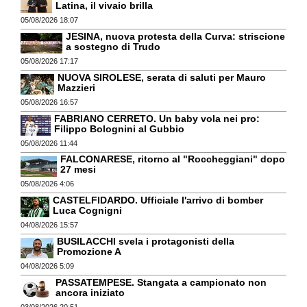
Latina, il vivaio brilla
05/08/2026 18:07
JESINA, nuova protesta della Curva: striscione
a sostegno di Trudo
05/08/2026 17:17
NUOVA SIROLESE, serata di saluti per Mauro
Mazzieri
05/08/2026 16:57
FABRIANO CERRETO. Un baby vola nei pro:
Filippo Bolognini al Gubbio
05/08/2026 11:44
FALCONARESE, ritorno al "Roccheggiani" dopo
27 mesi
05/08/2026 4:06
CASTELFIDARDO. Ufficiale l'arrivo di bomber
Luca Cognigni
04/08/2026 15:57
BUSILACCHI svela i protagonisti della
Promozione A
04/08/2026 5:09
PASSATEMPESE. Stangata a campionato non
ancora iniziato
03/08/2026 20:51