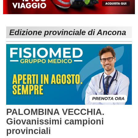
MACERATA
ECCELLENZA
REGIONALI
PESARO URBINO
PROMOZIONE
DIRETTA
Edizione provinciale di Ancona
Carica la tua Rosa
1^ CATEGORIA
2^ CATEGORIA
3^ CATEGORIA
GIOVANILI
PALOMBINA VECCHIA.
Giovanissimi campioni
provinciali