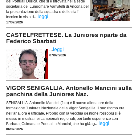
dei Portuali Dorica, che si è ritrovata nella sede
societaria del Lungomare Vanvitelli di Ancona per
la presentazione della squadra e dello staff
...
leggi
tecnico in vista d
17/07/2026
CASTELFRETTESE. La Juniores riparte da
Federico Sbarbati
...
leggi
07/07/2026
VIGOR SENIGALLIA. Antonello Mancini sulla
panchina della Juniores Naz.
SENIGALLIA. Antonello Mancini (foto) è il nuovo allenatore della
formazione Juniores Nazionale della Vigor Senigallia. Il suo ritorno era
nell’aria, ora è ufficiale. Proprio con la vecchia gestione rossoblu si è
messo in mostra nei campionati regionali, poi tante esperienze con
...
leggi
Barbara, Osimana e Portuali. «Mancini, che ha gi&ag
06/07/2026