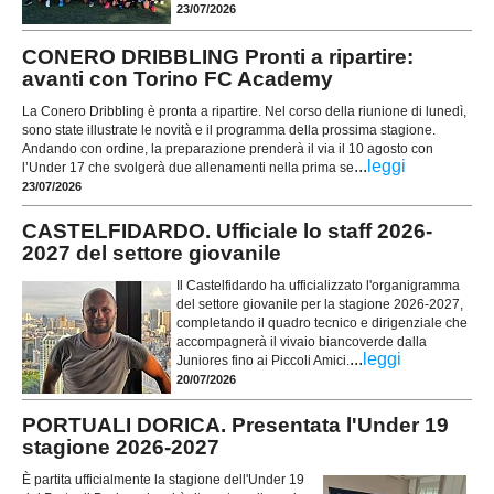
23/07/2026
CONERO DRIBBLING Pronti a ripartire:
avanti con Torino FC Academy
La Conero Dribbling è pronta a ripartire. Nel corso della riunione di lunedì,
sono state illustrate le novità e il programma della prossima stagione.
Andando con ordine, la preparazione prenderà il via il 10 agosto con
...
leggi
l’Under 17 che svolgerà due allenamenti nella prima se
23/07/2026
CASTELFIDARDO. Ufficiale lo staff 2026-
2027 del settore giovanile
Il Castelfidardo ha ufficializzato l'organigramma
del settore giovanile per la stagione 2026-2027,
completando il quadro tecnico e dirigenziale che
accompagnerà il vivaio biancoverde dalla
...
leggi
Juniores fino ai Piccoli Amici.
20/07/2026
PORTUALI DORICA. Presentata l'Under 19
stagione 2026-2027
È partita ufficialmente la stagione dell'Under 19