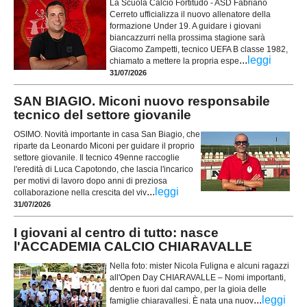
La Scuola Calcio Fortitudo - ASD Fabriano
Cerreto ufficializza il nuovo allenatore della
formazione Under 19. A guidare i giovani
biancazzurri nella prossima stagione sarà
Giacomo Zampetti, tecnico UEFA B classe 1982,
...
leggi
chiamato a mettere la propria espe
31/07/2026
SAN BIAGIO. Miconi nuovo responsabile
tecnico del settore giovanile
OSIMO. Novità importante in casa San Biagio, che
riparte da Leonardo Miconi per guidare il proprio
settore giovanile. Il tecnico 49enne raccoglie
l'eredità di Luca Capotondo, che lascia l'incarico
per motivi di lavoro dopo anni di preziosa
...
leggi
collaborazione nella crescita del viv
31/07/2026
I giovani al centro di tutto: nasce
l'ACCADEMIA CALCIO CHIARAVALLE
Nella foto: mister Nicola Fuligna e alcuni ragazzi
all'Open Day CHIARAVALLE – Nomi importanti,
dentro e fuori dal campo, per la gioia delle
...
leggi
famiglie chiaravallesi. È nata una nuov