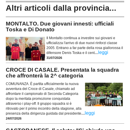
Altri articoli dalla provincia...
MONTALTO. Due giovani innesti: ufficiali
Toska e Di Donato
Il Montalto continua a investire sui giovani e
ufficializza l'arrivo di due nuovi rinforzi classe
2005. Entrano a far parte della rosa giallorossa il
...
leggi
difensore Denis Toska e il cent
31/07/2026
CROCE DI CASALE. Presentata la squadra
che affronterà la 2^ categoria
COMUNANZA. È partita ufficialmente la nuova
avventura del Croce di Casale, chiamato ad
affrontare il campionato di Seconda Categoria
dopo la meritata promozione conquistata
attraverso i play-off. Il gruppo squadra si è
ritrovato per il primo incontro della stagione, alla
...
leggi
presenza della dirigenza guidata dal presidente
24/07/2026