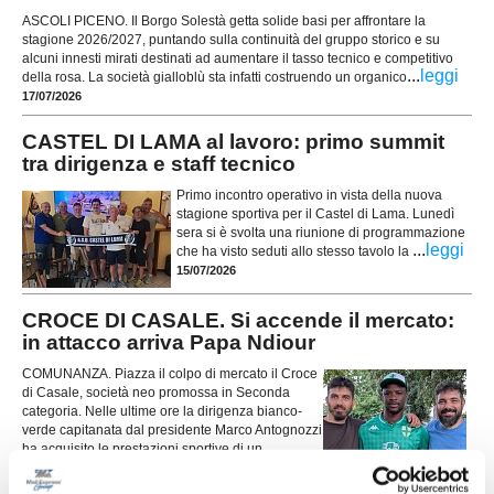
ASCOLI PICENO. Il Borgo Solestà getta solide basi per affrontare la
stagione 2026/2027, puntando sulla continuità del gruppo storico e su
alcuni innesti mirati destinati ad aumentare il tasso tecnico e competitivo
...
leggi
della rosa. La società gialloblù sta infatti costruendo un organico
17/07/2026
CASTEL DI LAMA al lavoro: primo summit
tra dirigenza e staff tecnico
Primo incontro operativo in vista della nuova
stagione sportiva per il Castel di Lama. Lunedì
sera si è svolta una riunione di programmazione
...
leggi
che ha visto seduti allo stesso tavolo la
15/07/2026
CROCE DI CASALE. Si accende il mercato:
in attacco arriva Papa Ndiour
COMUNANZA. Piazza il colpo di mercato il Croce
di Casale, società neo promossa in Seconda
categoria. Nelle ultime ore la dirigenza bianco-
verde capitanata dal presidente Marco Antognozzi
ha acquisito le prestazioni sportive di un
attaccante dal notevole potenziale come
...
leggi
Abdoulaye Papa Ndiour.