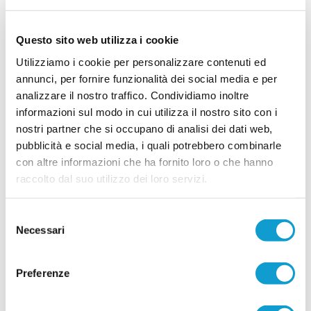
15/07/2026
GROTTAMMARE. Spazio ai giovani:
Questo sito web utilizza i cookie
Nannuzzi e Fradiani in prima squadra
Utilizziamo i cookie per personalizzare contenuti ed
Il Grottammare continua a investire sul proprio
annunci, per fornire funzionalità dei social media e per
vivaio e promuove in prima squadra due giovani
di prospettiva in vista della stagione 2026-2027.
analizzare il nostro traffico. Condividiamo inoltre
Faranno parte della preparazione estiva agli
informazioni sul modo in cui utilizza il nostro sito con i
ordini dello staff tecnico il centrocampista
...
leggi
nostri partner che si occupano di analisi dei dati web,
Simo
14/07/2026
pubblicità e social media, i quali potrebbero combinarle
con altre informazioni che ha fornito loro o che hanno
MONTICELLI. Conferme importanti per
raccolto dal suo utilizzo dei loro servizi.
Mariani Gibellieri e Mattei
ASCOLI PICENO. Il Monticelli Calcio comunica che Marco Mariani
Gibellieri e Giacomo Mattei saranno due calciatori del Monticelli anche per
Selezione
la prossima stagione. Entrambi si apprestano a vivere la loro quarta
Necessari
del
...
leggi
stagione in biancoazzurro. - Tr
consenso
12/07/2026
Preferenze
CUPRENSE. Definito lo staff tecnico per la
prossima stagione