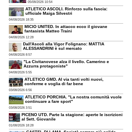
05/08/2026 10:54
ATLETICO ASCOLI. Rinforzo sulla fascia:
ufficiale Maiga Silvestri
04/08/2026 18:35
MICIO UNITED. In attacco ecco il giovane
fantasista Matteo Traini
04/08/2026 12:28
Dall'Ascoli alla Vigor Folignano: MATTIA
ALESSANDRINI è sul mercato
04/08/2026 8:57
"La Civitanovese alza il livello. Camerino e
Azzurra protagoniste"
04/08/2026 5:55
ATLETICO GMD. Al via tanti volti nuovi,
conferme e voglia di far bene
03/08/2026 6:56
ATLETICO PORCHIA. "La nostra comunità vuole
continuare a fare sport"
03/08/2026 3:51
PICENO UTD. Parte la stagione: aperte le iscrizioni
al Sett. Giovanile
01/08/2026 18:28