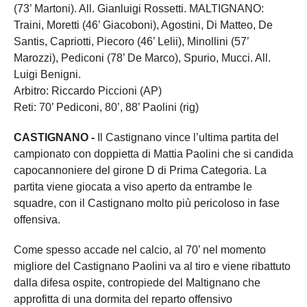
(73’ Martoni). All. Gianluigi Rossetti. MALTIGNANO:
Traini, Moretti (46’ Giacoboni), Agostini, Di Matteo, De
Santis, Capriotti, Piecoro (46’ Lelii), Minollini (57’
Marozzi), Pediconi (78’ De Marco), Spurio, Mucci. All.
Luigi Benigni.
Arbitro: Riccardo Piccioni (AP)
Reti: 70’ Pediconi, 80’, 88’ Paolini (rig)
CASTIGNANO -
Il Castignano vince l’ultima partita del
campionato con doppietta di Mattia Paolini che si candida
capocannoniere del girone D di Prima Categoria. La
partita viene giocata a viso aperto da entrambe le
squadre, con il Castignano molto più pericoloso in fase
offensiva.
Come spesso accade nel calcio, al 70’ nel momento
migliore del Castignano Paolini va al tiro e viene ribattuto
dalla difesa ospite, contropiede del Maltignano che
approfitta di una dormita del reparto offensivo