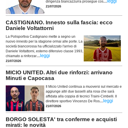
...
leggi
dirigenza biancazzurra prosegue cos
21/07/2026
CASTIGNANO. Innesto sulla fascia: ecco
Daniele Voltattorni
La Polisportiva Castignano mette a segno un
nuovo innesto per la stagione ormai alle porte. La
società biancorossa ha ufficializzato l'arrivo di
Daniele Voltattorni, esterno difensivo classe 1993,
...
leggi
chiamato a rinforzar
21/07/2026
MICIO UNITED. Altri due rinforzi: arrivano
Minuti e Capocasa
Il Micio United continua a muoversi sul mercato e
aggiunge altri due tasselli alla rosa che sarà
affidata alla coppia di tecnici Traini-Cimbelli. Il
...
leggi
direttore sportivo Vincenzo De Ros
21/07/2026
BORGO SOLESTA' tra conferme e acquisti
mirati: le novità