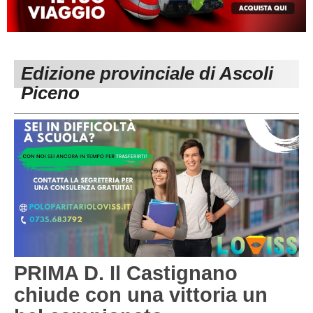
MACERATA
ECCELLENZA
REGIONALI
PESARO URBINO
PROMOZIONE
DIRETTA
Edizione provinciale di Ascoli
Carica la tua Rosa
1^ CATEGORIA
Piceno
2^ CATEGORIA
3^ CATEGORIA
GIOVANILI
PRIMA D. Il Castignano
chiude con una vittoria un