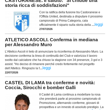
CASTORANESE. Il saluto: "Si chiude una
storia ricca di soddisfazioni"
Con la ratifica della fusione tra Castoranese e
l'Offida United, destinata a disputare il prossimo
campionato di Prima Categoria, cala
...
leggi
ufficialmente il sipario sulla storia della
27/07/2026
ATLETICO ASCOLI. Conferma in mediana
per Alessandro Muro
L’Atletico Ascoli è lieto di annunciare la riconferma di Alessandro Muro. La
decisione conferma la linea di continuità del Club e valorizza il lavoro
svolto dal calciatore che ha chiuso la stagione con 34 presenze, 3 gol e 3
assist. "Ho deciso di rimanere perché credo fortemente nel progetto
...
leggi
dell’Atletico. Ringrazio la f
22/07/2026
CASTEL DI LAMA tra conferme e novità:
Coccia, Sirocchi e bomber Galli
Il Castel di Lama continua a modellare la rosa
che prenderà parte al prossimo campionato di
Promozione, alternando conferme, giovani di
prospettiva e un innesto di assoluto prestigio. La