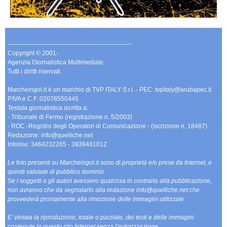
-------------------------------------------------------------
Copyright © 2001-
Agenzia Giornalistica Multimediale.
Tutti i diritti riservati.
Marcheingol.it è un marchio di TVP ITALY S.r.l. - PEC: tvpitaly@arubapec.it
P.IVA e C.F. 02078550445
Testata giornalistica iscritta a:
- Tribunale di Fermo (registrazione n. 5/2003)
- ROC -Registro degli Operatori di Comunicazione - (iscrizione n. 18487)
Redazione: info@quelliche.net
Infoline: 3464232265 - 3939481012
Le foto presenti su Marcheingol.it sono di proprietà e/o prese da Internet, e
quindi valutate di pubblico dominio.
Se i soggetti o gli autori avessero qualcosa in contrario alla pubblicazione,
non avranno che da segnalarlo alla redazione info@quelliche.net che
provvederà prontamente alla rimozione delle immagini utilizzate.
E' vietata la riproduzione, totale o parziale, dei testi e delle immagini
contenute in questo sito Internet senza l'autorizzazione.