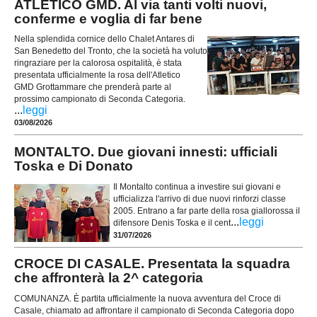
ATLETICO GMD. Al via tanti volti nuovi,
conferme e voglia di far bene
Nella splendida cornice dello Chalet Antares di
San Benedetto del Tronto, che la società ha voluto
ringraziare per la calorosa ospitalità, è stata
presentata ufficialmente la rosa dell'Atletico
GMD Grottammare che prenderà parte al
prossimo campionato di Seconda Categoria.
...
leggi
03/08/2026
MONTALTO. Due giovani innesti: ufficiali
Toska e Di Donato
Il Montalto continua a investire sui giovani e
ufficializza l'arrivo di due nuovi rinforzi classe
2005. Entrano a far parte della rosa giallorossa il
...
leggi
difensore Denis Toska e il cent
31/07/2026
CROCE DI CASALE. Presentata la squadra
che affronterà la 2^ categoria
COMUNANZA. È partita ufficialmente la nuova avventura del Croce di
Casale, chiamato ad affrontare il campionato di Seconda Categoria dopo