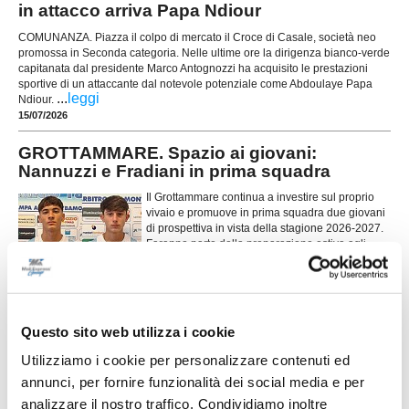
in attacco arriva Papa Ndiour
COMUNANZA. Piazza il colpo di mercato il Croce di Casale, società neo
promossa in Seconda categoria. Nelle ultime ore la dirigenza bianco-verde
capitanata dal presidente Marco Antognozzi ha acquisito le prestazioni
sportive di un attaccante dal notevole potenziale come Abdoulaye Papa
...
leggi
Ndiour.
15/07/2026
GROTTAMMARE. Spazio ai giovani:
Nannuzzi e Fradiani in prima squadra
Il Grottammare continua a investire sul proprio
vivaio e promuove in prima squadra due giovani
di prospettiva in vista della stagione 2026-2027.
Faranno parte della preparazione estiva agli
ordini dello staff tecnico il centrocampista
...
leggi
Simo
14/07/2026
MONTICELLI. Conferme importanti per
Questo sito web utilizza i cookie
Mariani Gibellieri e Mattei
Utilizziamo i cookie per personalizzare contenuti ed
ASCOLI PICENO. Il Monticelli Calcio comunica
annunci, per fornire funzionalità dei social media e per
che Marco Mariani Gibellieri e Giacomo Mattei
analizzare il nostro traffico. Condividiamo inoltre
saranno due calciatori del Monticelli anche per la