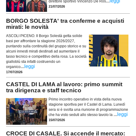
...
leggi
direttore sportivo Vincenzo De Ros
21/07/2026
BORGO SOLESTA' tra conferme e acquisti
mirati: le novità
ASCOLI PICENO. Il Borgo Solestà getta solide
basi per affrontare la stagione 2026/2027,
puntando sulla continuità del gruppo storico e su
alcuni innesti mirati destinati ad aumentare il
tasso tecnico e competitivo della rosa. La società
gialloblù sta infatti costruendo un
...
leggi
organico
17/07/2026
CASTEL DI LAMA al lavoro: primo summit
tra dirigenza e staff tecnico
Primo incontro operativo in vista della nuova
stagione sportiva per il Castel di Lama. Lunedì
sera si è svolta una riunione di programmazione
...
leggi
che ha visto seduti allo stesso tavolo la
15/07/2026
CROCE DI CASALE. Si accende il mercato: