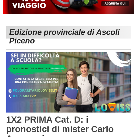
MACERATA
ECCELLENZA
REGIONALI
PESARO URBINO
PROMOZIONE
DIRETTA
Edizione provinciale di Ascoli
Carica la tua Rosa
1^ CATEGORIA
Piceno
2^ CATEGORIA
3^ CATEGORIA
GIOVANILI
1X2 PRIMA Cat. D: i
pronostici di mister Carlo