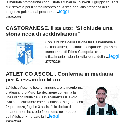
la meritata promozione conquistata attraverso i play-off. Il gruppo squadra
si è ritrovato per il primo incontro della stagione, alla presenza della
...
leggi
dirigenza guidata dal presidente
24/07/2026
CASTORANESE. Il saluto: "Si chiude una
storia ricca di soddisfazioni"
Con la ratifica della fusione tra Castoranese e
l'Offida United, destinata a disputare il prossimo
campionato di Prima Categoria, cala
...
leggi
ufficialmente il sipario sulla storia della
27/07/2026
ATLETICO ASCOLI. Conferma in mediana
per Alessandro Muro
L’Atletico Ascoli è lieto di annunciare la riconferma
di Alessandro Muro. La decisione conferma la
linea di continuità del Club e valorizza il lavoro
svolto dal calciatore che ha chiuso la stagione con
34 presenze, 3 gol e 3 assist. "Ho deciso di
rimanere perché credo fortemente nel progetto
...
leggi
dell’Atletico. Ringrazio la f
22/07/2026