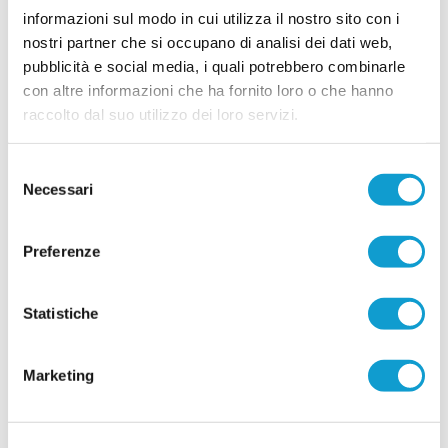
prossima stagione. Entrambi si apprestano a
informazioni sul modo in cui utilizza il nostro sito con i
vivere la loro quarta stagione in biancoazzurro. -
nostri partner che si occupano di analisi dei dati web,
...
leggi
Tr
12/07/2026
pubblicità e social media, i quali potrebbero combinarle
con altre informazioni che ha fornito loro o che hanno
CUPRENSE. Definito lo staff tecnico per la
raccolto dal suo utilizzo dei loro servizi.
prossima stagione
Prende ufficialmente il via la stagione 2026/2027,
Selezione
con la società della Cuprense che ha svelato i
componenti dello staff tecnico della Prima
Necessari
del
Squadra, chiamati a guidare il gruppo nel nuovo
consenso
campionato. A ricoprire il ruolo di allenatore sarà
...
leggi
Preferenze
11/07/2026
Vai all'edizione provinciale
Statistiche
Marketing