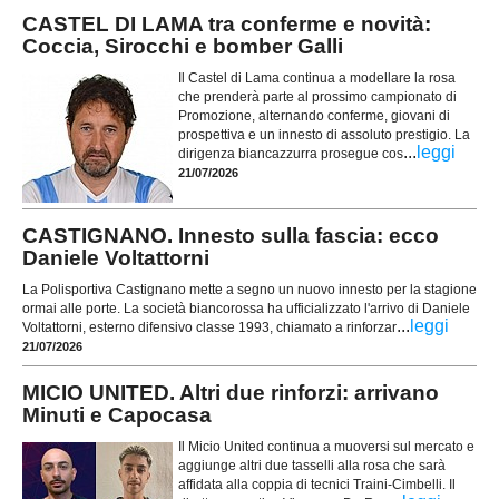
CASTEL DI LAMA tra conferme e novità:
Coccia, Sirocchi e bomber Galli
Il Castel di Lama continua a modellare la rosa
che prenderà parte al prossimo campionato di
Promozione, alternando conferme, giovani di
prospettiva e un innesto di assoluto prestigio. La
...
leggi
dirigenza biancazzurra prosegue cos
21/07/2026
CASTIGNANO. Innesto sulla fascia: ecco
Daniele Voltattorni
La Polisportiva Castignano mette a segno un nuovo innesto per la stagione
ormai alle porte. La società biancorossa ha ufficializzato l'arrivo di Daniele
...
leggi
Voltattorni, esterno difensivo classe 1993, chiamato a rinforzar
21/07/2026
MICIO UNITED. Altri due rinforzi: arrivano
Minuti e Capocasa
Il Micio United continua a muoversi sul mercato e
aggiunge altri due tasselli alla rosa che sarà
affidata alla coppia di tecnici Traini-Cimbelli. Il