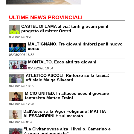
ULTIME NEWS PROVINCIALI
CASTEL DI LAMA al via: tanti giovani per il
progetto di mister Oresti
06/08/2026 9:20
MALTIGNANO. Tre giovani rinforzi per il nuovo
corso
05/08/2026 18:32
MONTALTO. Ecco altri tre giovani
05/08/2026 10:54
ATLETICO ASCOLI. Rinforzo sulla fascia:
ufficiale Maiga Silvestri
04/08/2026 18:35
MICIO UNITED. In attacco ecco il giovane
fantasista Matteo Traini
04/08/2026 12:28
Dall'Ascoli alla Vigor Folignano: MATTIA
ALESSANDRINI è sul mercato
04/08/2026 8:57
"La Civitanovese alza il livello. Camerino e
Azzurra protagoniste"