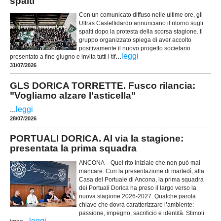
spalti
Con un comunicato diffuso nelle ultime ore, gli
Ultras Castelfidardo annunciano il ritorno sugli
spalti dopo la protesta della scorsa stagione. Il
gruppo organizzato spiega di aver accolto
positivamente il nuovo progetto societario
...
leggi
presentato a fine giugno e invita tutti i tif
31/07/2026
GLS DORICA TORRETTE. Fusco rilancia:
"Vogliamo alzare l'asticella"
...
leggi
28/07/2026
PORTUALI DORICA. Al via la stagione:
presentata la prima squadra
ANCONA – Quel rito iniziale che non può mai
mancare. Con la presentazione di martedì, alla
Casa del Portuale di Ancona, la prima squadra
dei Portuali Dorica ha preso il largo verso la
nuova stagione 2026-2027. Qualche parola
chiave che dovrà caratterizzare l’ambiente:
passione, impegno, sacrificio e identità. Stimoli
...
leggi