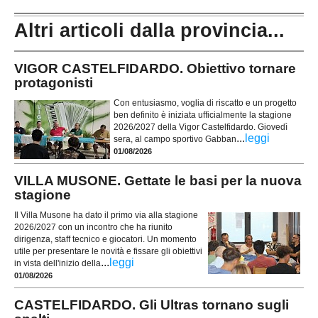
Altri articoli dalla provincia...
VIGOR CASTELFIDARDO. Obiettivo tornare
protagonisti
Con entusiasmo, voglia di riscatto e un progetto
ben definito è iniziata ufficialmente la stagione
2026/2027 della Vigor Castelfidardo. Giovedì
...
leggi
sera, al campo sportivo Gabban
01/08/2026
VILLA MUSONE. Gettate le basi per la nuova
stagione
Il Villa Musone ha dato il primo via alla stagione
2026/2027 con un incontro che ha riunito
dirigenza, staff tecnico e giocatori. Un momento
utile per presentare le novità e fissare gli obiettivi
...
leggi
in vista dell'inizio della
01/08/2026
CASTELFIDARDO. Gli Ultras tornano sugli