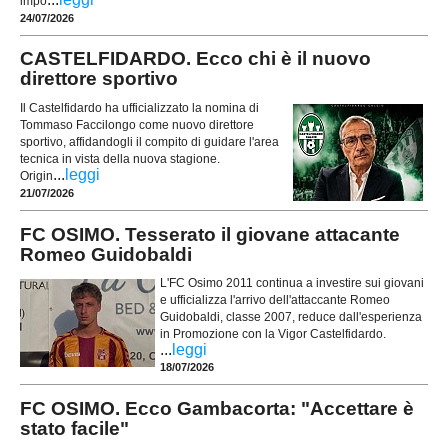
impo
24/07/2026
CASTELFIDARDO. Ecco chi è il nuovo
direttore sportivo
Il Castelfidardo ha ufficializzato la nomina di
Tommaso Faccilongo come nuovo direttore
sportivo, affidandogli il compito di guidare l'area
tecnica in vista della nuova stagione.
...
leggi
Origin
21/07/2026
FC OSIMO. Tesserato il giovane attacante
Romeo Guidobaldi
L'FC Osimo 2011 continua a investire sui giovani
e ufficializza l'arrivo dell'attaccante Romeo
Guidobaldi, classe 2007, reduce dall'esperienza
in Promozione con la Vigor Castelfidardo.
...
leggi
18/07/2026
FC OSIMO. Ecco Gambacorta: "Accettare è
stato facile"