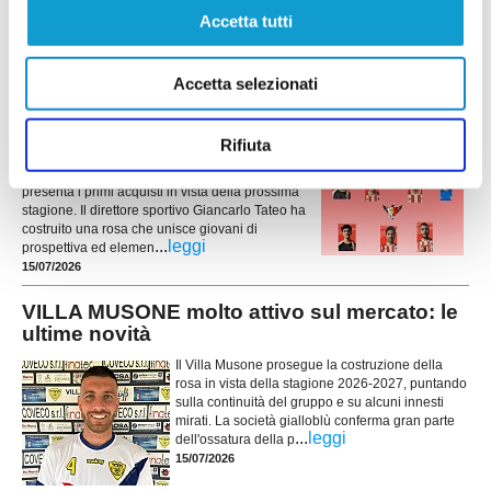
di esperienza. In attacco arriva Giuseppe Di
Accetta tutti
...
leggi
Cat
15/07/2026
Accetta selezionati
LEONESSA MONTORO. Tanti volti nuovi per
mister Santinelli
Rifiuta
La Leonessa Montoro è molto attiva sul mercato e
presenta i primi acquisti in vista della prossima
stagione. Il direttore sportivo Giancarlo Tateo ha
costruito una rosa che unisce giovani di
...
leggi
prospettiva ed elemen
15/07/2026
VILLA MUSONE molto attivo sul mercato: le
ultime novità
Il Villa Musone prosegue la costruzione della
rosa in vista della stagione 2026-2027, puntando
sulla continuità del gruppo e su alcuni innesti
mirati. La società gialloblù conferma gran parte
...
leggi
dell'ossatura della p
15/07/2026