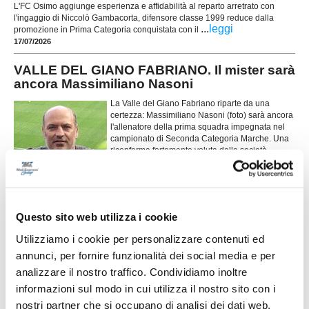
L'FC Osimo aggiunge esperienza e affidabilità al reparto arretrato con
l'ingaggio di Niccolò Gambacorta, difensore classe 1999 reduce dalla
...
leggi
promozione in Prima Categoria conquistata con il
17/07/2026
VALLE DEL GIANO FABRIANO. Il mister sarà
ancora Massimiliano Nasoni
La Valle del Giano Fabriano riparte da una
certezza: Massimiliano Nasoni (foto) sarà ancora
l'allenatore della prima squadra impegnata nel
campionato di Seconda Categoria Marche. Una
riconferma fortemente voluta dalla società,
arrivata al termine di una stagione intensa e ricca
di difficoltà, nella quale il tecnico ha saputo
...
leggi
m
16/07/2026
Questo sito web utilizza i cookie
NUOVA SIROLESE. Sei nuovi innesti per
alzare l'asticella
Utilizziamo i cookie per personalizzare contenuti ed
annunci, per fornire funzionalità dei social media e per
...
leggi
analizzare il nostro traffico. Condividiamo inoltre
16/07/2026
informazioni sul modo in cui utilizza il nostro sito con i
nostri partner che si occupano di analisi dei dati web,