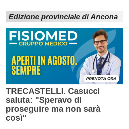
PESARO URBINO
PROMOZIONE
DIRETTA
Edizione provinciale di Ancona
Carica la tua Rosa
1^ CATEGORIA
2^ CATEGORIA
3^ CATEGORIA
GIOVANILI
TRECASTELLI. Casucci
saluta: "Speravo di
proseguire ma non sarà
così"