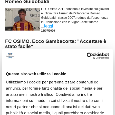
Romeo Guidobaldi
L'FC Osimo 2011 continua a investire sui giovani
e ufficializza l'arrivo dell'attaccante Romeo
Guidobaldi, classe 2007, reduce dall'esperienza
in Promozione con la Vigor Castelfidardo.
...
leggi
18/07/2026
FC OSIMO. Ecco Gambacorta: "Accettare è
stato facile"
L'FC Osimo aggiunge esperienza e affidabilità al reparto arretrato con
l'ingaggio di Niccolò Gambacorta, difensore classe 1999 reduce dalla
...
leggi
promozione in Prima Categoria conquistata con il
17/07/2026
Questo sito web utilizza i cookie
VALLE DEL GIANO FABRIANO. Il mister sarà
Utilizziamo i cookie per personalizzare contenuti ed
ancora Massimiliano Nasoni
annunci, per fornire funzionalità dei social media e per
La Valle del Giano Fabriano riparte da una
analizzare il nostro traffico. Condividiamo inoltre
certezza: Massimiliano Nasoni (foto) sarà ancora
l'allenatore della prima squadra impegnata nel
informazioni sul modo in cui utilizza il nostro sito con i
campionato di Seconda Categoria Marche. Una
nostri partner che si occupano di analisi dei dati web,
riconferma fortemente voluta dalla società,
arrivata al termine di una stagione intensa e ricca
pubblicità e social media, i quali potrebbero combinarle