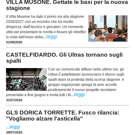
VILLA MUSONE. Gettate le basi per la nuova
stagione
Il Villa Musone ha dato il primo via alla stagione
2026/2027 con un incontro che ha riunito
dirigenza, staff tecnico e giocatori. Un momento
utile per presentare le novità e fissare gli obiettivi
...
leggi
in vista dell'inizio della
01/08/2026
CASTELFIDARDO. Gli Ultras tornano sugli
spalti
Con un comunicato diffuso nelle ultime ore, gli
Ultras Castelfidardo annunciano il ritorno sugli
spalti dopo la protesta della scorsa stagione. Il
gruppo organizzato spiega di aver accolto
positivamente il nuovo progetto societario
...
leggi
presentato a fine giugno e invita tutti i tif
31/07/2026
GLS DORICA TORRETTE. Fusco rilancia:
"Vogliamo alzare l'asticella"
...
leggi
28/07/2026