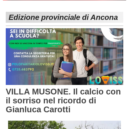
PESARO URBINO
PROMOZIONE
DIRETTA
Edizione provinciale di Ancona
Carica la tua Rosa
1^ CATEGORIA
2^ CATEGORIA
3^ CATEGORIA
GIOVANILI
VILLA MUSONE. Il calcio con
il sorriso nel ricordo di
Gianluca Carotti