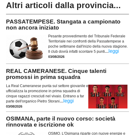
Altri articoli dalla provincia...
PASSATEMPESE. Stangata a campionato
non ancora iniziato
Pesante provvedimento del Tribunale Federale
Territoriale nei confronti della Passatempese a
poche settimane dall'inizio della nuova stagione.
...
leggi
Il club dovrà infatti scontare 5 punti
03/08/2026
REAL CAMERANESE. Cinque talenti
promossi in prima squadra
La Real Cameranese punta sul settore giovanile e
ufficializza la promozione in prima squadra di
cinque ragazzi cresciuti nel vivaio. Entrano a far
...
leggi
parte dell'organico Pietro Storani
03/08/2026
OSIMANA, parte il nuovo corso: società
rinnovata e iscrizione ok
OSIMO. L'Osimana riparte con nuove energie e