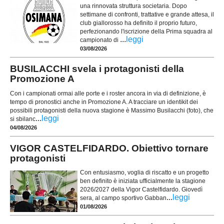
una rinnovata struttura societaria. Dopo
settimane di confronti, trattative e grande attesa, il
club giallorosso ha definito il proprio futuro,
perfezionando l'iscrizione della Prima squadra al
...
leggi
campionato di
03/08/2026
BUSILACCHI svela i protagonisti della
Promozione A
Con i campionati ormai alle porte e i roster ancora in via di definizione, è
tempo di pronostici anche in Promozione A. A tracciare un identikit dei
possibili protagonisti della nuova stagione è Massimo Busilacchi (foto), che
...
leggi
si sbilanc
04/08/2026
VIGOR CASTELFIDARDO. Obiettivo tornare
protagonisti
Con entusiasmo, voglia di riscatto e un progetto
ben definito è iniziata ufficialmente la stagione
2026/2027 della Vigor Castelfidardo. Giovedì
...
leggi
sera, al campo sportivo Gabban
01/08/2026