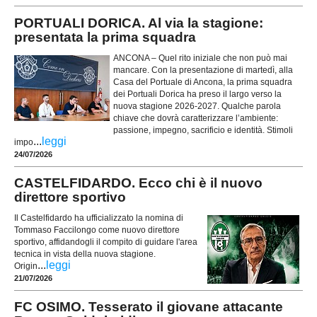
PORTUALI DORICA. Al via la stagione:
presentata la prima squadra
ANCONA – Quel rito iniziale che non può mai
mancare. Con la presentazione di martedì, alla
Casa del Portuale di Ancona, la prima squadra
dei Portuali Dorica ha preso il largo verso la
nuova stagione 2026-2027. Qualche parola
chiave che dovrà caratterizzare l’ambiente:
passione, impegno, sacrificio e identità. Stimoli
...
leggi
impo
24/07/2026
CASTELFIDARDO. Ecco chi è il nuovo
direttore sportivo
Il Castelfidardo ha ufficializzato la nomina di
Tommaso Faccilongo come nuovo direttore
sportivo, affidandogli il compito di guidare l'area
tecnica in vista della nuova stagione.
...
leggi
Origin
21/07/2026
FC OSIMO. Tesserato il giovane attacante