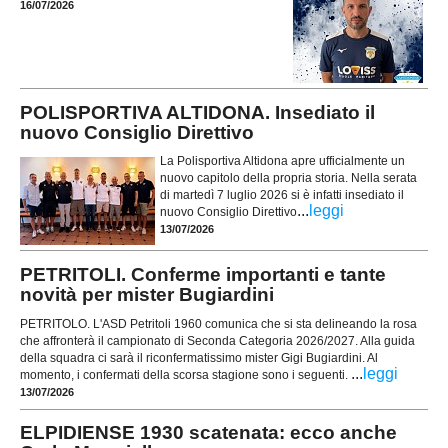
16/07/2026
POLISPORTIVA ALTIDONA. Insediato il
nuovo Consiglio Direttivo
La Polisportiva Altidona apre ufficialmente un
nuovo capitolo della propria storia. Nella serata
di martedì 7 luglio 2026 si è infatti insediato il
...
leggi
nuovo Consiglio Direttivo
13/07/2026
PETRITOLI. Conferme importanti e tante
novità per mister Bugiardini
PETRITOLO. L'ASD Petritoli 1960 comunica che si sta delineando la rosa
che affronterà il campionato di Seconda Categoria 2026/2027. Alla guida
della squadra ci sarà il riconfermatissimo mister Gigi Bugiardini. Al
...
leggi
momento, i confermati della scorsa stagione sono i seguenti.
13/07/2026
ELPIDIENSE 1930 scatenata: ecco anche