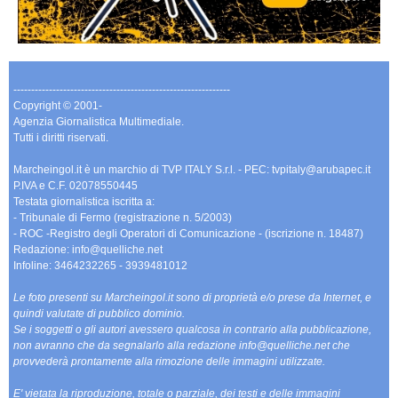
-------------------------------------------------------------
Copyright © 2001-
Agenzia Giornalistica Multimediale.
Tutti i diritti riservati.
Marcheingol.it è un marchio di TVP ITALY S.r.l. - PEC: tvpitaly@arubapec.it
P.IVA e C.F. 02078550445
Testata giornalistica iscritta a:
- Tribunale di Fermo (registrazione n. 5/2003)
- ROC -Registro degli Operatori di Comunicazione - (iscrizione n. 18487)
Redazione: info@quelliche.net
Infoline: 3464232265 - 3939481012
Le foto presenti su Marcheingol.it sono di proprietà e/o prese da Internet, e
quindi valutate di pubblico dominio.
Se i soggetti o gli autori avessero qualcosa in contrario alla pubblicazione,
non avranno che da segnalarlo alla redazione info@quelliche.net che
provvederà prontamente alla rimozione delle immagini utilizzate.
E' vietata la riproduzione, totale o parziale, dei testi e delle immagini