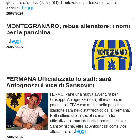
giocatore offensivo (classe '91) di notevole esperienza e di valore
...
leggi
assolut
28/07/2026
MONTEGRANARO, rebus allenatore: i nomi
per la panchina
...
leggi
26/07/2026
FERMANA Ufficializzato lo staff: sarà
Antognozzi il vice di Sansovini
FERMO. Parte una nuova avventura per
Giuseppe Antognozzi (foto), allenatore con
patentino UEFA A che anche nella prossima
stagione sarà nello staff tecnico della Fermana.
Nelle ultime ore la società canarina ha
ufficializzato i nomi dei collaboratori di mister
Sansovini che, oltre ad Antognozzi come vice
...
leggi
allenatore, p
24/07/2026