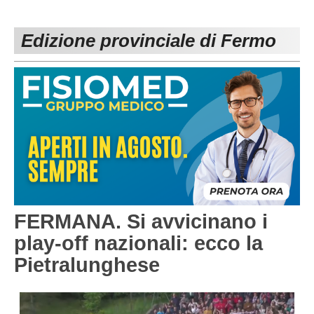
PESARO URBINO
PROMOZIONE
DIRETTA
Edizione provinciale di Fermo
Carica la tua Rosa
1^ CATEGORIA
2^ CATEGORIA
3^ CATEGORIA
GIOVANILI
FERMANA. Si avvicinano i
play-off nazionali: ecco la
Pietralunghese