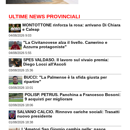
ULTIME NEWS PROVINCIALI
MONTOTTONE rinforza la rosa: arrivano Di Chiara
e Caleap
04/08/2026 9:03
"La Civitanovese alza il livello. Camerino e
Azzurra protagoniste"
04/08/2026 5:55
SPES VALDASO. Il lavoro sul vivaio premia:
Diego Locci all'Ascoli
03/08/2026 15:36
BUCCI: "La Palmense è la sfida giusta per
ripartire"
03/08/2026 10:01
POLISP. PETRUS. Panchina a Francesco Bosoni:
9 acquisti per migliorare
02/08/2026 18:06
SALVANO CALCIO. Rinnovo cariche sociali: Trasatti
nuovo presidente
01/08/2026 18:38
L'Amatori San Giorgio cambia pelle: nasce