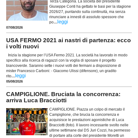
Terza Categoria. La società del presidente
Giuseppe Conti ha gettato le basi per la stagione
2026/27, puntando sulla continuità, ma senza
rinunciare a innesti di assoluto spessore che
...
leggi
po
07/08/2026
USA FERMO 2021 ai nastri di partenza: ecco
i volti nuovi
Inizia la stagione per l’USA Fermo 2021. La società ha lavorato in modo
specifico alla ricerca di ragazzi con la voglia di sposare il progetto
biancoverde. Saranno sette i nuovi volti dei fermani a disposizione di
mister Francesco Carboni: - Giacomo Ulissi (difensore), un gradito
...
leggi
rito
05/08/2026
CAMPIGLIONE. Bruciata la concorrenza:
arriva Luca Bracciotti
CAMPIGLIONE. Piazza un colpo di mercato il
Campiglione, che brucia la concorrenza e
acquisisce le prestazioni agonistiche di Luca
Bracciotti (foto). Il lavoro incessante svolto nelle
ultime settimane dal DS Juri Cozzi, ha permesso
di portare alla corte del presidente Moretti un