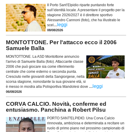
Il Porto Sant’Elpidio riparte puntando forte
sull’identità locale. A presentare il progetto per la
stagione 2026/2027 è il direttore sportivo
Alessandro Cannoni (foto), che ha illustrato le
...
leggi
scel
08/08/2026
MONTOTTONE. Per l'attacco ecco il 2006
Samuele Balla
MONTOTTONE. La ASD Montottone annuncio
l'arrivo di Samuele Balla (foto). Attaccante classe
2006 che può giocare sia come riferimento
centrale che come esterno o seconda punta.
Cresciuto nelle giovanili della Sangiorgese, nella
scorsa stagione, nonostante la sua giovane età, si
...
leggi
è messo in mostra alla Polisportiva Mandolesi dove
06/08/2026
CORVA CALCIO. Novità, conferme ed
entusiasmo. Panchina a Robert Pilsu
PORTO SANT'ELPIDIO. Una Corva Calcio
rinnovata, ambiziosa e determinata a recitare un
ruolo di primo piano nel prossimo campionato di