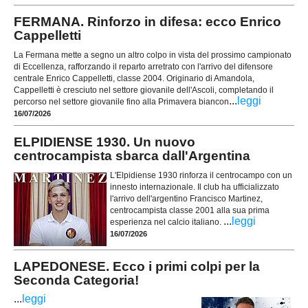
FERMANA. Rinforzo in difesa: ecco Enrico
Cappelletti
La Fermana mette a segno un altro colpo in vista del prossimo campionato
di Eccellenza, rafforzando il reparto arretrato con l'arrivo del difensore
centrale Enrico Cappelletti, classe 2004. Originario di Amandola,
Cappelletti è cresciuto nel settore giovanile dell'Ascoli, completando il
...
leggi
percorso nel settore giovanile fino alla Primavera biancon
16/07/2026
ELPIDIENSE 1930. Un nuovo
centrocampista sbarca dall'Argentina
L'Elpidiense 1930 rinforza il centrocampo con un
innesto internazionale. Il club ha ufficializzato
l'arrivo dell'argentino Francisco Martinez,
centrocampista classe 2001 alla sua prima
...
leggi
esperienza nel calcio italiano.
16/07/2026
LAPEDONESE. Ecco i primi colpi per la
Seconda Categoria!
...
leggi