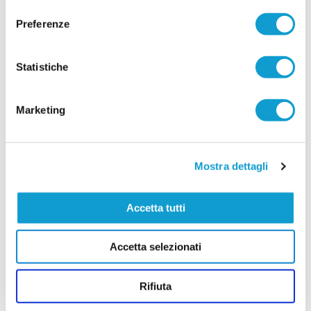
biancazzurra ha ufficializzato la conferma di tre
giocatori considerati autentici punti di riferimento
Preferenze
della rosa: il portiere Ledjon Gijergi, il
...
leggi
centrocampista Lorenzo Laurenz
07/07/2026
Statistiche
Vai all'edizione provinciale
Marketing
Mostra dettagli
Accetta tutti
Accetta selezionati
Rifiuta