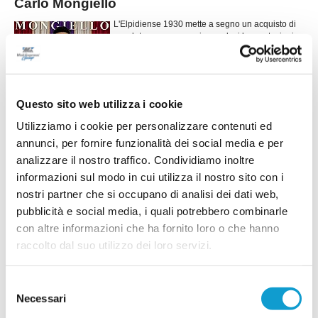
Carlo Mongiello
L'Elpidiense 1930 mette a segno un acquisto di
assoluto spessore assicurandosi le prestazioni
dell'attaccante Carlo Mongiello, classe 1992,
autentico lusso per la categoria. Cresciuto nel
...
leggi
se
10/07/2026
Questo sito web utilizza i cookie
ATLETICO MU 84. Il colpo in attacco è Marco
Utilizziamo i cookie per personalizzare contenuti ed
Marcelli
annunci, per fornire funzionalità dei social media e per
MONTE URANO. Si accende il mercato in entrata
analizzare il nostro traffico. Condividiamo inoltre
dell'Atletico MU 84 che annuncia con orgoglio di
aver acquisito le prestazioni agonistiche di Marco
informazioni sul modo in cui utilizza il nostro sito con i
Marcelli (foto) che, grazie al lavoro incessante del
nostri partner che si occupano di analisi dei dati web,
DS Raffaele Malaspina, vestira' la casacca
pubblicità e social media, i quali potrebbero combinarle
rossonera nella stagione 2026/2027. Attaccante,
...
leggi
classe 2002, e sopratt
con altre informazioni che ha fornito loro o che hanno
08/07/2026
raccolto dal suo utilizzo dei loro servizi.
PONZANO GIBERTO. Confermati Gijergi,
Laurenzi e Marinangeli
Selezione
Necessari
Il Ponzano Giberto getta le basi per la nuova
del
stagione puntando sulla continuità. La società
consenso