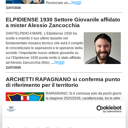
...
leggi
Provinciale un
11/07/2026
ELPIDIENSE 1930 Settore Giovanile affidato
a mister Alessio Zancocchia
SANT'ELPIDIO A MARE. L’Elpidiense 1930 ha
scelto e inserito il suo ultimo tassello nel
fondamentale mosaico tecnico che avrà il compito
di concretizzare le aspirazioni e le speranze della
società: l’importante nuovo settore giovanile su
cui l’Elpidiense 1930 punta molto è stato affidato
...
leggi
ad Alessio Zancocchia (foto).
11/07/2026
ARCHETTI RAPAGNANO si conferma punto
di riferimento per il territorio
RAPAGNANO. Si è conclusa solo da pochi giorni
la stagione 2025/2026, caratterizzata, tra le altre
cose, dalla vittoria della Coppa Disciplina da
parte della società Archetti Rapagnano: si tratta
della terza conquistata in due anni. Sono in vista
importanti novità per quanto riguarda lo staff
...
leggi
tecnico. La società saluta mi
10/07/2026