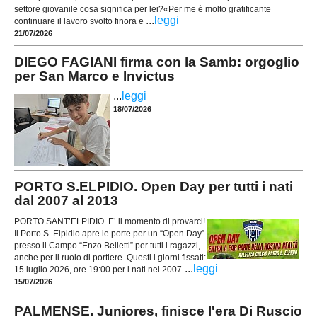
settore giovanile cosa significa per lei?«Per me è molto gratificante
...
leggi
continuare il lavoro svolto finora e
21/07/2026
DIEGO FAGIANI firma con la Samb: orgoglio
per San Marco e Invictus
...
leggi
18/07/2026
PORTO S.ELPIDIO. Open Day per tutti i nati
dal 2007 al 2013
PORTO SANT’ELPIDIO. E’ il momento di provarci!
Il Porto S. Elpidio apre le porte per un “Open Day”
presso il Campo “Enzo Belletti” per tutti i ragazzi,
anche per il ruolo di portiere. Questi i giorni fissati:
...
leggi
15 luglio 2026, ore 19:00 per i nati nel 2007-
15/07/2026
PALMENSE. Juniores, finisce l'era Di Ruscio