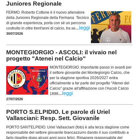
Juniores Regionale
FERMO. Roberto Cottone è il nuovo allenatore
della Juniores Regionale della Fermana Tecnico
di grande esperienza, porta con sé un percorso
...
leggi
costruito in oltre trent'anni di calcio, tra se
30/07/2026
MONTEGIORGIO - ASCOLI: il vivaio nel
progetto "Atenei nel Calcio"
MONTEGIORGIO. Importante passo in avanti per
il settore giovanile del Montegiorgio Calcio, che
per la stagione sportiva 2026/2027 entra
ufficialmente a far parte del progetto "Atenei del
Calcio" grazie all'affiliazione con l'Ascoli Calcio
...
leggi
1898
27/07/2026
PORTO S.ELPIDIO. Le parole di Uriel
Vallasciani: Resp. Sett. Giovanile
PORTO SANT'ELPIDIO. Uriel Vallasciani (foto) è alla terza stagione come
responsabile del settore giovanile biancazzurro dando il suo contributo a
farlo ripartire dopo alcuni anni poco felici. Rimanere responsabile del