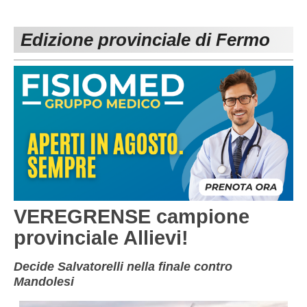
PESARO URBINO
PROMOZIONE
DIRETTA
Edizione provinciale di Fermo
Carica la tua Rosa
1^ CATEGORIA
2^ CATEGORIA
3^ CATEGORIA
GIOVANILI
VEREGRENSE campione
provinciale Allievi!
Decide Salvatorelli nella finale contro
Mandolesi