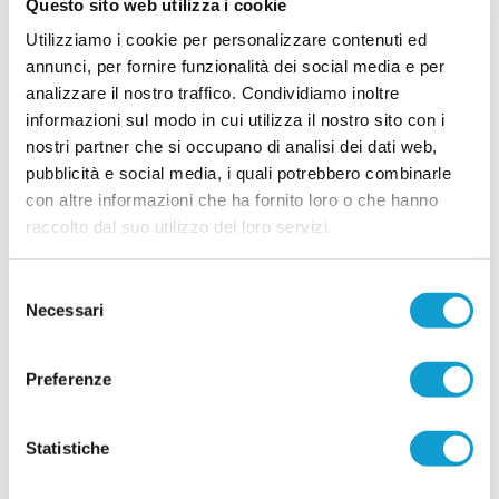
Questo sito web utilizza i cookie
Utilizziamo i cookie per personalizzare contenuti ed
PORTO S.ELPIDIO. Stortini: "Settore
annunci, per fornire funzionalità dei social media e per
giovanile alla base del progetto"
analizzare il nostro traffico. Condividiamo inoltre
Fabio Stortini (foto) è il nuovo presidente del Porto Sant'Elpidio e si
informazioni sul modo in cui utilizza il nostro sito con i
...
leggi
racconta nella sua prima intervista ufficiale. Presidente, qu
nostri partner che si occupano di analisi dei dati web,
08/07/2026
pubblicità e social media, i quali potrebbero combinarle
FERMANA e USA FERMO insieme per
con altre informazioni che ha fornito loro o che hanno
rilanciare il settore giovanile
raccolto dal suo utilizzo dei loro servizi.
La Fermana Football Club rafforza il proprio
progetto dedicato ai giovani e guarda al territorio
come punto di partenza per costruire il futuro. La
Selezione
società gialloblù ha infatti ufficializzato un
Necessari
del
accordo di collaborazione con l'USA Fermo 2021,
...
leggi
consenso
con l'obiettivo di sviluppare un p
04/07/2026
Preferenze
MONTEGIORGIO. La guida della Juniores
affidata a Francesco Romanelli
Statistiche
Nella foto: Elvino Cassetta e Francesco Romanelli
Il Montegiorgio ha ufficializzato il nuovo allenatore
...
leggi
della formazione Juniores per la sta