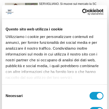
SERVIGLIANO. Si muove sul mercato la SC
Servigliano che prenderà parte al prossimo
campionato di Terza categoria. Negli ultimi giorni
il DS Mirco Settimi ha messo a segno due colpi di
rilievo, in grado senz’altro di rafforzare la
squadra. Si tratta dell’attaccate classe
...
leggi
Questo sito web utilizza i cookie
&lsqu
27/07/2026
Utilizziamo i cookie per personalizzare contenuti ed
PORTO SANT'ELPIDIO. Del Gatto: "Per me è
annunci, per fornire funzionalità dei social media e per
un ritorno a casa"
analizzare il nostro traffico. Condividiamo inoltre
informazioni sul modo in cui utilizza il nostro sito con i
L'avventura di Andrea Del Gatto sulla panchina
del Porto Sant'Elpidio è pronta a iniziare. Dopo
nostri partner che si occupano di analisi dei dati web,
anni da vice allenatore in piazze importanti come
pubblicità e social media, i quali potrebbero combinarle
Montegranaro, Fermana e Montegiorgio, il tecnico
...
leggi
con altre informazioni che ha fornito loro o che hanno
debutterà da primo
23/07/2026
raccolto dal suo utilizzo dei loro servizi.
ATLETICO M.U. 84, doppio rinforzo a
centrocampo: Paolini e Lucarelli
Selezione
Necessari
del
L'Atletico M.U. 84 continua a muoversi sul
mercato e mette a segno un doppio colpo per il
consenso
centrocampo. La società ha infatti ufficializzato gli