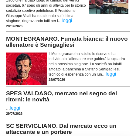
1960 che ha dato luogo al cambio dei vertici
societari. 67 sono gli anni di attività per lo storico
sodalizio sportivo petritolese. Il Presidente
Giuseppe Vitali ha relazionato sull’ultima
...
leggi
stagione, ringraziando tutti per i
28/07/2026
MONTEGRANARO. Fumata bianca: il nuovo
allenatore è Senigagliesi
Il Montegranaro ha sciolto le riserve e ha
individuato l'allenatore che guiderà la squadra
nella prossima stagione. La società ha infatti
affidato la panchina a Stefano Senigagliesi,
...
leggi
tecnico di esperienza con un lun
28/07/2026
SPES VALDASO, mercato nel segno dei
ritorni: le novità
...
leggi
29/07/2026
SC SERVIGLIANO. Dal mercato ecco un
attaccante e un portiere