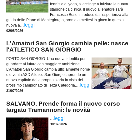
tennis e di yoga, si accinge a iniziare la nuova
stagione calcistica. Il nuovo allenatore sarà
Francesco Bosoni, reduce dall'esperienza alla
guida delle Piane di Montegiorgio, pronto a mettesi in gioco in questa
...
leggi
nuova a
02/08/2026
L'Amatori San Giorgio cambia pelle: nasce
l'ATLETICO SAN GIORGIO
PORTO SAN GIORGIO. Una nuova identità per
guardare al futuro con maggiore ambizione.
L'Amatori San Giorgio cambia ufficialmente nome
e diventa ASD Atletico San Giorgio, aprendo un
nuovo capitolo della propria storia in vista del
...
leggi
prossimo campionato di Terza Categoria.
31/07/2026
SALVANO. Prende forma il nuovo corso
targato Tramannoni: le novità
...
leggi
30/07/2026