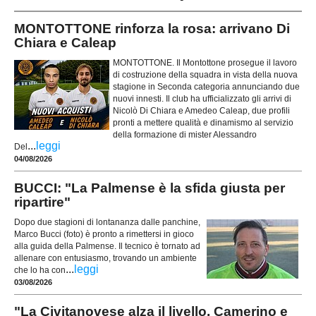
MONTOTTONE rinforza la rosa: arrivano Di
Chiara e Caleap
MONTOTTONE. Il Montottone prosegue il lavoro
di costruzione della squadra in vista della nuova
stagione in Seconda categoria annunciando due
nuovi innesti. Il club ha ufficializzato gli arrivi di
Nicolò Di Chiara e Amedeo Caleap, due profili
pronti a mettere qualità e dinamismo al servizio
della formazione di mister Alessandro
...
leggi
Del
04/08/2026
BUCCI: "La Palmense è la sfida giusta per
ripartire"
Dopo due stagioni di lontananza dalle panchine,
Marco Bucci (foto) è pronto a rimettersi in gioco
alla guida della Palmense. Il tecnico è tornato ad
allenare con entusiasmo, trovando un ambiente
...
leggi
che lo ha con
03/08/2026
"La Civitanovese alza il livello. Camerino e