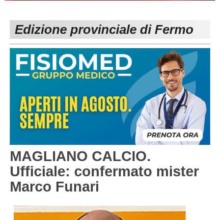
PESARO URBINO
PROMOZIONE
DIRETTA
Edizione provinciale di Fermo
Carica la tua Rosa
1^ CATEGORIA
2^ CATEGORIA
3^ CATEGORIA
GIOVANILI
MAGLIANO CALCIO.
Ufficiale: confermato mister
Marco Funari