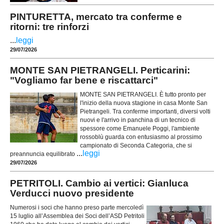
PINTURETTA, mercato tra conferme e
ritorni: tre rinforzi
...
leggi
29/07/2026
MONTE SAN PIETRANGELI. Perticarini:
"Vogliamo far bene e riscattarci"
MONTE SAN PIETRANGELI. È tutto pronto per
l'inizio della nuova stagione in casa Monte San
Pietrangeli. Tra conferme importanti, diversi volti
nuovi e l'arrivo in panchina di un tecnico di
spessore come Emanuele Poggi, l'ambiente
rossoblù guarda con entusiasmo al prossimo
campionato di Seconda Categoria, che si
...
leggi
preannuncia equilibrato
29/07/2026
PETRITOLI. Cambio ai vertici: Gianluca
Verducci nuovo presidente
Numerosi i soci che hanno preso parte mercoledì
15 luglio all’Assemblea dei Soci dell’ASD Petritoli