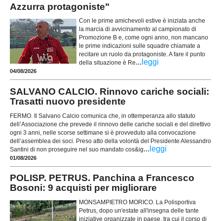
Azzurra protagoniste"
Con le prime amichevoli estive è iniziata anche
la marcia di avvicinamento al campionato di
Promozione B e, come ogni anno, non mancano
le prime indicazioni sulle squadre chiamate a
recitare un ruolo da protagoniste. A fare il punto
...
leggi
della situazione è Re
04/08/2026
SALVANO CALCIO. Rinnovo cariche sociali:
Trasatti nuovo presidente
FERMO. Il Salvano Calcio comunica che, in ottemperanza allo statuto
dell’Associazione che prevede il rinnovo delle cariche sociali e del direttivo
ogni 3 anni, nelle scorse settimane si è provveduto alla convocazione
dell’assemblea dei soci. Preso atto della volontà del Presidente Alessandro
...
leggi
Santini di non proseguire nel suo mandato cos&ig
01/08/2026
POLISP. PETRUS. Panchina a Francesco
Bosoni: 9 acquisti per migliorare
MONSAMPIETRO MORICO. La Polisportiva
Petrus, dopo un'estate all'insegna delle tante
iniziative organizzate in paese, tra cui il corso di