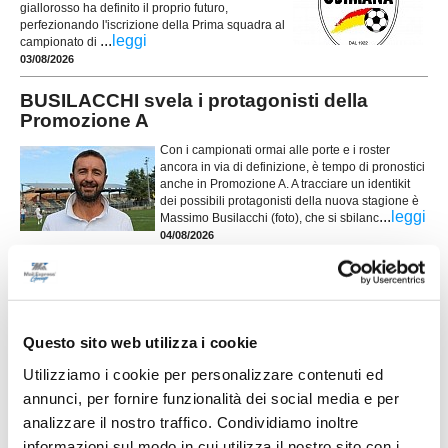
giallorosso ha definito il proprio futuro,
perfezionando l'iscrizione della Prima squadra al
...
leggi
campionato di
03/08/2026
BUSILACCHI svela i protagonisti della
Promozione A
Con i campionati ormai alle porte e i roster
ancora in via di definizione, è tempo di pronostici
anche in Promozione A. A tracciare un identikit
dei possibili protagonisti della nuova stagione è
...
leggi
Massimo Busilacchi (foto), che si sbilanc
04/08/2026
LORETO. Parte la nuova stagione: obiettivo
crescere ancora
Incontro di presentazione tra la società, la parte tecnica, con il nuovo mister
Questo sito web utilizza i cookie
Alessio Antonietti, e i giocatori che fanno parte della prima squadra del
Loreto, che disputerà il campionato di Prima Categoria. Un incontro voluto
Utilizziamo i cookie per personalizzare contenuti ed
...
leggi
fortemente dalla società e dal nuovo allenatore Alessio Antonie
02/08/2026
annunci, per fornire funzionalità dei social media e per
analizzare il nostro traffico. Condividiamo inoltre
FC OSIMO. Confermato lo staff di mister
informazioni sul modo in cui utilizza il nostro sito con i