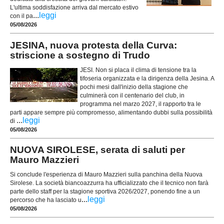
L'ultima soddisfazione arriva dal mercato estivo
...
leggi
con il pa
05/08/2026
JESINA, nuova protesta della Curva:
striscione a sostegno di Trudo
JESI. Non si placa il clima di tensione tra la
tifoseria organizzata e la dirigenza della Jesina. A
pochi mesi dall'inizio della stagione che
culminerà con il centenario del club, in
programma nel marzo 2027, il rapporto tra le
parti appare sempre più compromesso, alimentando dubbi sulla possibilità
...
leggi
di
05/08/2026
NUOVA SIROLESE, serata di saluti per
Mauro Mazzieri
Si conclude l'esperienza di Mauro Mazzieri sulla panchina della Nuova
Sirolese. La società biancoazzurra ha ufficializzato che il tecnico non farà
parte dello staff per la stagione sportiva 2026/2027, ponendo fine a un
...
leggi
percorso che ha lasciato u
05/08/2026