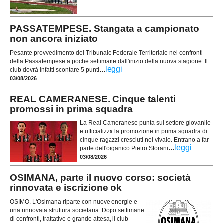
PASSATEMPESE. Stangata a campionato
non ancora iniziato
Pesante provvedimento del Tribunale Federale Territoriale nei confronti
della Passatempese a poche settimane dall'inizio della nuova stagione. Il
...
leggi
club dovrà infatti scontare 5 punti
03/08/2026
REAL CAMERANESE. Cinque talenti
promossi in prima squadra
La Real Cameranese punta sul settore giovanile
e ufficializza la promozione in prima squadra di
cinque ragazzi cresciuti nel vivaio. Entrano a far
...
leggi
parte dell'organico Pietro Storani
03/08/2026
OSIMANA, parte il nuovo corso: società
rinnovata e iscrizione ok
OSIMO. L'Osimana riparte con nuove energie e
una rinnovata struttura societaria. Dopo settimane
di confronti, trattative e grande attesa, il club