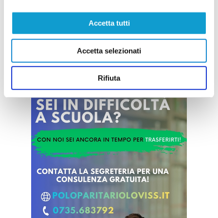
al prossimo campionato di Eccellenza, aggiorna
...
leggi
sullo stato della trattativa
25/07/2026
Accetta tutti
Vai all'edizione provinciale
Accetta selezionati
Rifiuta