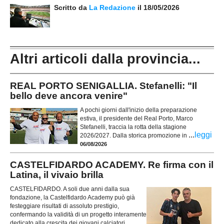
Scritto da
La Redazione
il 18/05/2026
Altri articoli dalla provincia...
REAL PORTO SENIGALLIA. Stefanelli: "Il
bello deve ancora venire"
A pochi giorni dall'inizio della preparazione
estiva, il presidente del Real Porto, Marco
Stefanelli, traccia la rotta della stagione
...
leggi
2026/2027. Dalla storica promozione in
06/08/2026
CASTELFIDARDO ACADEMY. Re firma con il
Latina, il vivaio brilla
CASTELFIDARDO. A soli due anni dalla sua
fondazione, la Castelfidardo Academy può già
festeggiare risultati di assoluto prestigio,
confermando la validità di un progetto interamente
dedicato alla crescita dei giovani calciatori.