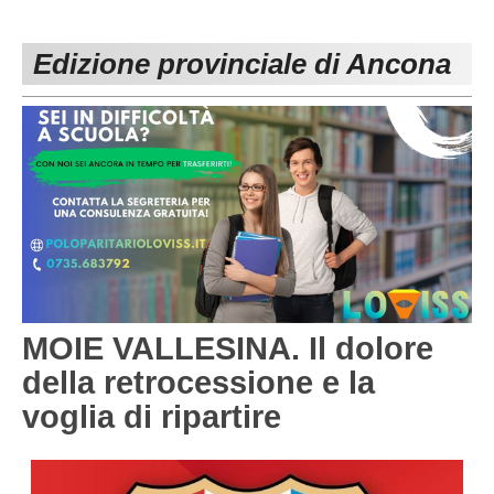
PESARO URBINO
PROMOZIONE
DIRETTA
Edizione provinciale di Ancona
Carica la tua Rosa
1^ CATEGORIA
2^ CATEGORIA
3^ CATEGORIA
GIOVANILI
MOIE VALLESINA. Il dolore
della retrocessione e la
voglia di ripartire