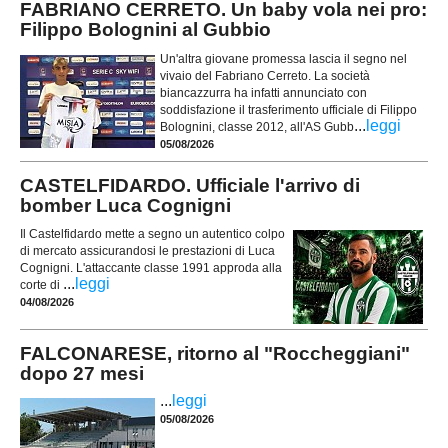
FABRIANO CERRETO. Un baby vola nei pro:
Filippo Bolognini al Gubbio
Un'altra giovane promessa lascia il segno nel
vivaio del Fabriano Cerreto. La società
biancazzurra ha infatti annunciato con
soddisfazione il trasferimento ufficiale di Filippo
...
leggi
Bolognini, classe 2012, all'AS Gubb
05/08/2026
CASTELFIDARDO. Ufficiale l'arrivo di
bomber Luca Cognigni
Il Castelfidardo mette a segno un autentico colpo
di mercato assicurandosi le prestazioni di Luca
Cognigni. L'attaccante classe 1991 approda alla
...
leggi
corte di
04/08/2026
FALCONARESE, ritorno al "Roccheggiani"
dopo 27 mesi
...
leggi
05/08/2026