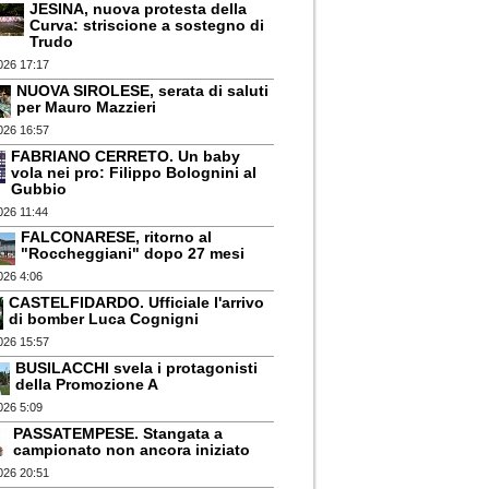
JESINA, nuova protesta della
Curva: striscione a sostegno di
Trudo
026 17:17
NUOVA SIROLESE, serata di saluti
per Mauro Mazzieri
026 16:57
FABRIANO CERRETO. Un baby
vola nei pro: Filippo Bolognini al
Gubbio
026 11:44
FALCONARESE, ritorno al
"Roccheggiani" dopo 27 mesi
026 4:06
CASTELFIDARDO. Ufficiale l'arrivo
di bomber Luca Cognigni
026 15:57
BUSILACCHI svela i protagonisti
della Promozione A
026 5:09
PASSATEMPESE. Stangata a
campionato non ancora iniziato
026 20:51