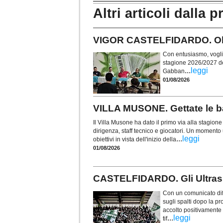
Altri articoli dalla p
VIGOR CASTELFIDARDO. Obie
Con entusiasmo, voglia 
stagione 2026/2027 de
...
leggi
Gabban
01/08/2026
VILLA MUSONE. Gettate le ba
Il Villa Musone ha dato il primo via alla stagio
dirigenza, staff tecnico e giocatori. Un momento u
...
leggi
obiettivi in vista dell'inizio della
01/08/2026
CASTELFIDARDO. Gli Ultras t
Con un comunicato diff
sugli spalti dopo la p
accolto positivamente i
...
leggi
tif