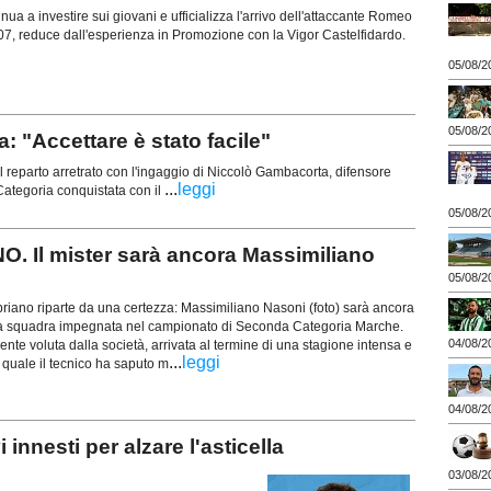
ua a investire sui giovani e ufficializza l'arrivo dell'attaccante Romeo
07, reduce dall'esperienza in Promozione con la Vigor Castelfidardo.
05/08/2
05/08/2
"Accettare è stato facile"
 reparto arretrato con l'ingaggio di Niccolò Gambacorta, difensore
...
leggi
ategoria conquistata con il
05/08/2
 Il mister sarà ancora Massimiliano
05/08/2
riano riparte da una certezza: Massimiliano Nasoni (foto) sarà ancora
ima squadra impegnata nel campionato di Seconda Categoria Marche.
04/08/2
nte voluta dalla società, arrivata al termine di una stagione intensa e
...
leggi
la quale il tecnico ha saputo m
04/08/2
nesti per alzare l'asticella
03/08/2