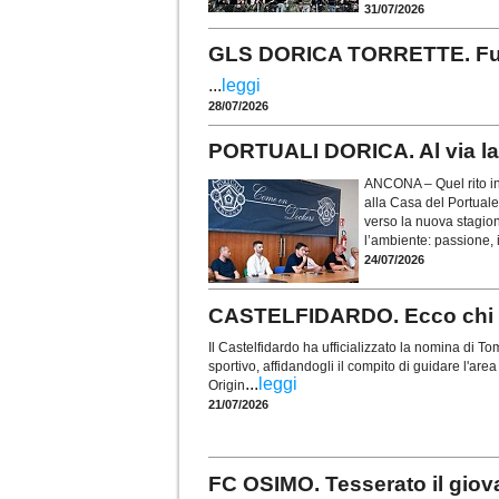
31/07/2026
GLS DORICA TORRETTE. Fusco 
...
leggi
28/07/2026
PORTUALI DORICA. Al via la 
ANCONA – Quel rito in
alla Casa del Portuale
verso la nuova stagio
l’ambiente: passione, i
24/07/2026
CASTELFIDARDO. Ecco chi è 
Il Castelfidardo ha ufficializzato la nomina di
sportivo, affidandogli il compito di guidare l'are
...
leggi
Origin
21/07/2026
FC OSIMO. Tesserato il gio