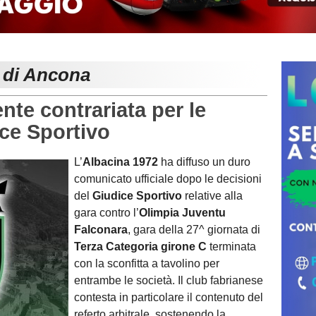
e di Ancona
te contrariata per le
ice Sportivo
L’
Albacina 1972
ha diffuso un duro
comunicato ufficiale dopo le decisioni
del
Giudice Sportivo
relative alla
gara contro l’
Olimpia Juventu
Falconara
, gara della 27^ giornata di
Terza Categoria girone C
terminata
con la sconfitta a tavolino per
entrambe le società. Il club fabrianese
contesta in particolare il contenuto del
referto arbitrale, sostenendo la