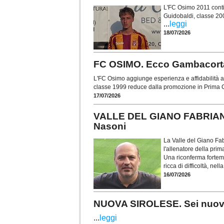
L'FC Osimo 2011 contin
Guidobaldi, classe 20
...
leggi
18/07/2026
FC OSIMO. Ecco Gambacorta: 
L'FC Osimo aggiunge esperienza e affidabilità al
classe 1999 reduce dalla promozione in Prima C
17/07/2026
VALLE DEL GIANO FABRIANO.
Nasoni
La Valle del Giano Fab
l'allenatore della pr
Una riconferma forteme
ricca di difficoltà, nel
16/07/2026
NUOVA SIROLESE. Sei nuovi in
...
leggi