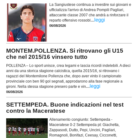
La Sangiustese continua a investire sui giovani e
ufficializza l'arrivo di Andrea Pompili Pagliari,
attaccante classe 2007 che andrà a rinforzare il
...
leggi
reparto offensivo rossobl
06/08/2026
MONTEM.POLLENZA. Si ritrovano gli U15
che nel 2015/16 vinsero tutto
POLLENZA – Lo sport unisce, crea legami e lascia ricordi indelebili. A dieci
anni da una storica stagione calcistica, quella 2015/16, si ritrovano i
ragazzi del Montemilone Pollenza che, dopo aver vinto il campionato
provinciale con ben 90 gol segnati, approdarono alla fase regionale a
...
leggi
gironi. Nella stessa stagione presero parte e vin
06/08/2026
SETTEMPEDA. Buone indicazioni nel test
contro la Maceratese
Allenamento congiunto: Settempeda -
Maceratese 0-2 Settempeda pt: Giachetta,
Zappasodi, Dutto, Pepi, Uncini, Pagliari,
Romagnoli, Bonifazi, Ceesay, Cicconetti,