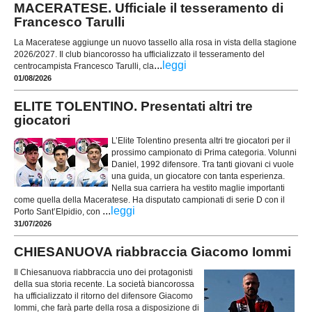
MACERATESE. Ufficiale il tesseramento di
Francesco Tarulli
La Maceratese aggiunge un nuovo tassello alla rosa in vista della stagione
2026/2027. Il club biancorosso ha ufficializzato il tesseramento del
...
leggi
centrocampista Francesco Tarulli, cla
01/08/2026
ELITE TOLENTINO. Presentati altri tre
giocatori
L’Elite Tolentino presenta altri tre giocatori per il
prossimo campionato di Prima categoria. Volunni
Daniel, 1992 difensore. Tra tanti giovani ci vuole
una guida, un giocatore con tanta esperienza.
Nella sua carriera ha vestito maglie importanti
come quella della Maceratese. Ha disputato campionati di serie D con il
...
leggi
Porto Sant’Elpidio, con
31/07/2026
CHIESANUOVA riabbraccia Giacomo Iommi
Il Chiesanuova riabbraccia uno dei protagonisti
della sua storia recente. La società biancorossa
ha ufficializzato il ritorno del difensore Giacomo
Iommi, che farà parte della rosa a disposizione di