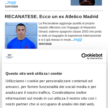
...
leggi
31/07/2026
RECANATESE. Ecco un ex Atletico Madrid
La Recanatese aggiunge qualità al proprio
reparto offensivo con l'ingaggio di Alejandro
Ginard, esterno spagnolo classe 2003 che porta
in dote un bagaglio di esperienze internazionali
...
leggi
e si è già messo in mostr
30/07/2026
AMATORI CALCIO APPIGNANO. La società
riparte da Bonifazi
...
leggi
27/07/2026
Questo sito web utilizza i cookie
Utilizziamo i cookie per personalizzare contenuti ed
ALEX BONIFAZI. Il portiere in cerca di una
nuova sfida
annunci, per fornire funzionalità dei social media e per
analizzare il nostro traffico. Condividiamo inoltre
Nuovi stimoli, tanta voglia di ripartire e la
determinazione di scrivere un nuovo capitolo
informazioni sul modo in cui utilizza il nostro sito con i
della propria carriera. È questo il messaggio
nostri partner che si occupano di analisi dei dati web,
lanciato da Alex Bonifazi, che ha fatto sapere di