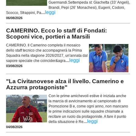
Guermandi.Settempeda st: Giachetta (33’ Angeli),
Brandi, Pepi (26’ Monachesi), Eugeni, Codoni,
...
leggi
Scocco, Sfrappini, Pa
06/08/2026
CAMERINO. Ecco lo staff di Fondati:
Scoponi vice, portieri a Marsili
CAMERINO. Il Camerino completa il mosaico
dello staff tecnico che accompagnerà la Prima
Squadra nella stagione 2026/2027, un'annata dal
...
leggi
sapore speciale che coincider&agra
03/08/2026
"La Civitanovese alza il livello. Camerino e
Azzurra protagoniste"
Con le prime amichevoli estive è iniziata anche
la marcia di avvicinamento al campionato di
Promozione B e, come ogni anno, non mancano
le prime indicazioni sulle squadre chiamate a
recitare un ruolo da protagoniste. A fare il punto
...
leggi
della situazione è Re
04/08/2026