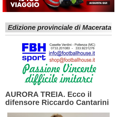
MACERATA
ECCELLENZA
REGIONALI
PESARO URBINO
PROMOZIONE
DIRETTA
Edizione provinciale di Macerata
Carica la tua Rosa
1^ CATEGORIA
2^ CATEGORIA
3^ CATEGORIA
GIOVANILI
AURORA TREIA. Ecco il
difensore Riccardo Cantarini