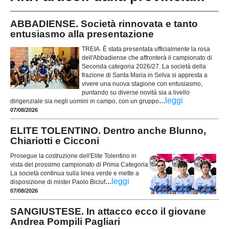
ABBADIENSE. Società rinnovata e tanto
entusiasmo alla presentazione
TREIA. È stata presentata ufficialmente la rosa
dell'Abbadiense che affronterà il campionato di
Seconda categoria 2026/27. La società della
frazione di Santa Maria in Selva si appresta a
vivere una nuova stagione con entusiasmo,
puntando su diverse novità sia a livello
...
leggi
dirigenziale sia negli uomini in campo, con un gruppo
07/08/2026
ELITE TOLENTINO. Dentro anche Blunno,
Chiariotti e Cicconi
Prosegue la costruzione dell'Elite Tolentino in
vista del prossimo campionato di Prima Categoria.
La società continua sulla linea verde e mette a
...
leggi
disposizione di mister Paolo Biciuf
07/08/2026
SANGIUSTESE. In attacco ecco il giovane
Andrea Pompili Pagliari