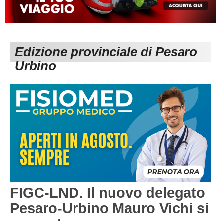
MACERATA
ECCELLENZA
REGIONALI
PESARO URBINO
PROMOZIONE
DIRETTA
Edizione provinciale di Pesaro
Carica la tua Rosa
1^ CATEGORIA
Urbino
2^ CATEGORIA
3^ CATEGORIA
GIOVANILI
FIGC-LND. Il nuovo delegato
Pesaro-Urbino Mauro Vichi si