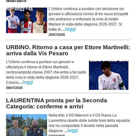
Mariani
L'Urbino continua a puntare con decisione sui
giovani e ufficializza l'arrivo di tre nuovi prospetti
che andranno a rinforzare la rosa di mister
Mariani in vista della stagione 2026-2027. Si
...
leggi
tratta di
20/07/2026
URBINO. Ritorno a casa per Ettore Martinelli:
arriva dalla Vis Pesaro
L'Urbino continua a puntare sui giovani e
ufficializza il ritorno di Ettore Martinelli,
centrocampista classe 2007 che entra a far parte
della rosa in vista della stagione 2026-2027.
...
leggi
Cresciu
08/07/2026
LAURENTINA pronta per la Seconda
Categoria: conferme e arrivi
Nella foto: il DG Marconi e il DS Rama La
Laurentina riparte dalle solide basi della squadra
che ha conquistato il double nella passata
...
leggi
stagione
07/07/2026