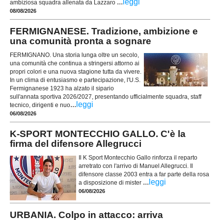
...
leggi
ambiziosa squadra allenata da Lazzaro
08/08/2026
FERMIGNANESE. Tradizione, ambizione e
una comunità pronta a sognare
FERMIGNANO. Una storia lunga oltre un secolo,
una comunità che continua a stringersi attorno ai
propri colori e una nuova stagione tutta da vivere.
In un clima di entusiasmo e partecipazione, l'U.S.
Fermignanese 1923 ha alzato il sipario
sull'annata sportiva 2026/2027, presentando ufficialmente squadra, staff
...
leggi
tecnico, dirigenti e nuo
06/08/2026
K-SPORT MONTECCHIO GALLO. C'è la
firma del difensore Allegrucci
Il K Sport Montecchio Gallo rinforza il reparto
arretrato con l'arrivo di Manuel Allegrucci. Il
difensore classe 2003 entra a far parte della rosa
...
leggi
a disposizione di mister
06/08/2026
URBANIA. Colpo in attacco: arriva