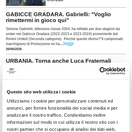
GABICCE GRADARA. Gabrielli: "Voglio
rimettermi in gioco qui"
Simone Gabrielli, difensore classe 2004, ha militato per due stagioni da
under nel Gabicce Gradara (2022-2023 e 2023-2024) proveniente dal
Rimini United (Seconda categoria). Perché questo ritorno?“Il campionato
...
leggi
marchigiano di Promozione mi ha
26/06/2026
URBANIA. Torna anche Luca Fraternali
L'Urbania continua a puntare sui grandi ritorni e
ufficializza il secondo colpo per il reparto
offensivo. Dopo le recenti esperienze tra
...
leggi
Promozione e Prima Categoria,
24/06/2026
Questo sito web utilizza i cookie
Utilizziamo i cookie per personalizzare contenuti ed
FERMIGNANESE. Un profilo vincente a
annunci, per fornire funzionalità dei social media e per
centrocampo: Luca Paradisi
analizzare il nostro traffico. Condividiamo inoltre
La Fermignanese mette a segno un innesto di
informazioni sul modo in cui utilizza il nostro sito con i
grande spessore assicurandosi le prestazioni di
nostri partner che si occupano di analisi dei dati web,
Luca Paradisi, giocatore che porta in dote un