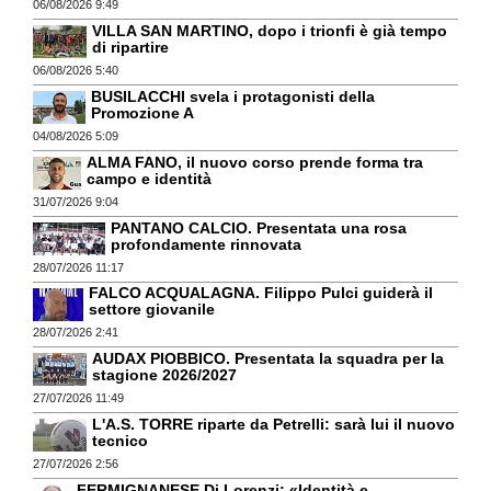
06/08/2026 9:49
VILLA SAN MARTINO, dopo i trionfi è già tempo
di ripartire
06/08/2026 5:40
BUSILACCHI svela i protagonisti della
Promozione A
04/08/2026 5:09
ALMA FANO, il nuovo corso prende forma tra
campo e identità
31/07/2026 9:04
PANTANO CALCIO. Presentata una rosa
profondamente rinnovata
28/07/2026 11:17
FALCO ACQUALAGNA. Filippo Pulci guiderà il
settore giovanile
28/07/2026 2:41
AUDAX PIOBBICO. Presentata la squadra per la
stagione 2026/2027
27/07/2026 11:49
L'A.S. TORRE riparte da Petrelli: sarà lui il nuovo
tecnico
27/07/2026 2:56
FERMIGNANESE Di Lorenzi: «Identità e