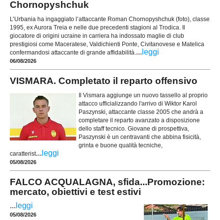
Chornopyshchuk
L’Urbania ha ingaggiato l’attaccante Roman Chornopyshchuk (foto), classe
1995, ex Aurora Treia e nelle due precedenti stagioni al Trodica. Il
giocatore di origini ucraine in carriera ha indossato maglie di club
prestigiosi come Maceratese, Valdichienti Ponte, Civitanovese e Matelica
...
leggi
confermandosi attaccante di grande affidabilità.
06/08/2026
VISMARA. Completato il reparto offensivo
Il Vismara aggiunge un nuovo tassello al proprio
attacco ufficializzando l'arrivo di Wiktor Karol
Paszynski, attaccante classe 2005 che andrà a
completare il reparto avanzato a disposizione
dello staff tecnico. Giovane di prospettiva,
Paszynski è un centravanti che abbina fisicità,
grinta e buone qualità tecniche,
...
leggi
caratterist
05/08/2026
FALCO ACQUALAGNA, sfida...Promozione:
mercato, obiettivi e test estivi
...
leggi
05/08/2026