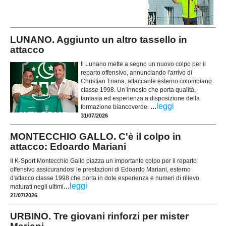
LUNANO. Aggiunto un altro tassello in
attacco
Il Lunano mette a segno un nuovo colpo per il
reparto offensivo, annunciando l'arrivo di
Christian Triana, attaccante esterno colombiano
classe 1998. Un innesto che porta qualità,
fantasia ed esperienza a disposizione della
...
leggi
formazione biancoverde.
31/07/2026
MONTECCHIO GALLO. C'è il colpo in
attacco: Edoardo Mariani
Il K-Sport Montecchio Gallo piazza un importante colpo per il reparto
offensivo assicurandosi le prestazioni di Edoardo Mariani, esterno
d'attacco classe 1998 che porta in dote esperienza e numeri di rilievo
...
leggi
maturati negli ultimi
21/07/2026
URBINO. Tre giovani rinforzi per mister