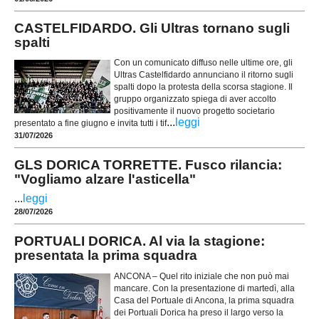
CASTELFIDARDO. Gli Ultras tornano sugli
spalti
Con un comunicato diffuso nelle ultime ore, gli
Ultras Castelfidardo annunciano il ritorno sugli
spalti dopo la protesta della scorsa stagione. Il
gruppo organizzato spiega di aver accolto
positivamente il nuovo progetto societario
...
leggi
presentato a fine giugno e invita tutti i tif
31/07/2026
GLS DORICA TORRETTE. Fusco rilancia:
"Vogliamo alzare l'asticella"
...
leggi
28/07/2026
PORTUALI DORICA. Al via la stagione:
presentata la prima squadra
ANCONA – Quel rito iniziale che non può mai
mancare. Con la presentazione di martedì, alla
Casa del Portuale di Ancona, la prima squadra
dei Portuali Dorica ha preso il largo verso la