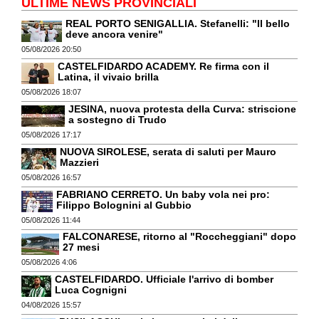
ULTIME NEWS PROVINCIALI
REAL PORTO SENIGALLIA. Stefanelli: "Il bello
deve ancora venire"
05/08/2026 20:50
CASTELFIDARDO ACADEMY. Re firma con il
Latina, il vivaio brilla
05/08/2026 18:07
JESINA, nuova protesta della Curva: striscione
a sostegno di Trudo
05/08/2026 17:17
NUOVA SIROLESE, serata di saluti per Mauro
Mazzieri
05/08/2026 16:57
FABRIANO CERRETO. Un baby vola nei pro:
Filippo Bolognini al Gubbio
05/08/2026 11:44
FALCONARESE, ritorno al "Roccheggiani" dopo
27 mesi
05/08/2026 4:06
CASTELFIDARDO. Ufficiale l'arrivo di bomber
Luca Cognigni
04/08/2026 15:57