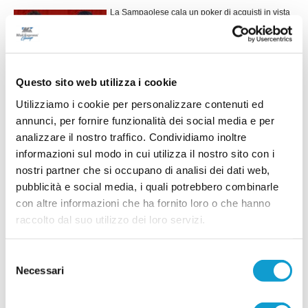
La Sampaolese cala un poker di acquisti in vista
della prossima stagione, rinforzando tutti i reparti
con un mix di giovani di prospettiva ed elementi
di esperienza. In attacco arriva Giuseppe Di
...
leggi
Cat
15/07/2026
Questo sito web utilizza i cookie
Utilizziamo i cookie per personalizzare contenuti ed
LEONESSA MONTORO. Tanti volti nuovi per
annunci, per fornire funzionalità dei social media e per
mister Santinelli
analizzare il nostro traffico. Condividiamo inoltre
La Leonessa Montoro è molto attiva sul mercato e
informazioni sul modo in cui utilizza il nostro sito con i
presenta i primi acquisti in vista della prossima
nostri partner che si occupano di analisi dei dati web,
stagione. Il direttore sportivo Giancarlo Tateo ha
costruito una rosa che unisce giovani di
pubblicità e social media, i quali potrebbero combinarle
...
leggi
prospettiva ed elemen
con altre informazioni che ha fornito loro o che hanno
15/07/2026
raccolto dal suo utilizzo dei loro servizi.
VILLA MUSONE molto attivo sul mercato: le
ultime novità
Selezione
Il Villa Musone prosegue la costruzione della
Necessari
del
rosa in vista della stagione 2026-2027, puntando
consenso
sulla continuità del gruppo e su alcuni innesti
mirati. La società gialloblù conferma gran parte