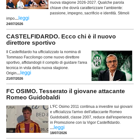
nuova stagione 2026-2027. Qualche parola
chiave che dovrà caratterizzare l’ambiente:
passione, impegno, sacrificio e identità. Stimoli
...
leggi
impo
24/07/2026
CASTELFIDARDO. Ecco chi è il nuovo
direttore sportivo
Il Castelfidardo ha ufficializzato la nomina di
Tommaso Faccilongo come nuovo direttore
sportivo, affidandogli il compito di guidare l'area
tecnica in vista della nuova stagione.
...
leggi
Origin
21/07/2026
FC OSIMO. Tesserato il giovane attacante
Romeo Guidobaldi
L'FC Osimo 2011 continua a investire sui giovani
e ufficializza l'arrivo dell'attaccante Romeo
Guidobaldi, classe 2007, reduce dall'esperienza
in Promozione con la Vigor Castelfidardo.
...
leggi
18/07/2026