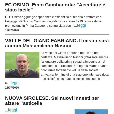
FC OSIMO. Ecco Gambacorta: "Accettare è
stato facile"
L'FC Osimo aggiunge esperienza e affidabilità al reparto arretrato con
l'ingaggio di Niccolò Gambacorta, difensore classe 1999 reduce dalla
...
leggi
promozione in Prima Categoria conquistata con il
17/07/2026
VALLE DEL GIANO FABRIANO. Il mister sarà
ancora Massimiliano Nasoni
La Valle del Giano Fabriano riparte da una
certezza: Massimiliano Nasoni (foto) sarà ancora
l'allenatore della prima squadra impegnata nel
campionato di Seconda Categoria Marche. Una
riconferma fortemente voluta dalla società,
arrivata al termine di una stagione intensa e ricca
di difficoltà, nella quale il tecnico ha saputo
...
leggi
m
16/07/2026
NUOVA SIROLESE. Sei nuovi innesti per
alzare l'asticella
...
leggi