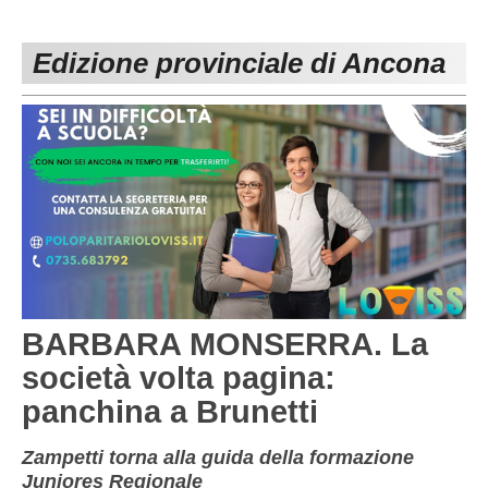
PESARO URBINO
PROMOZIONE
DIRETTA
Edizione provinciale di Ancona
Carica la tua Rosa
1^ CATEGORIA
2^ CATEGORIA
3^ CATEGORIA
GIOVANILI
BARBARA MONSERRA. La
società volta pagina:
panchina a Brunetti
Zampetti torna alla guida della formazione
Juniores Regionale