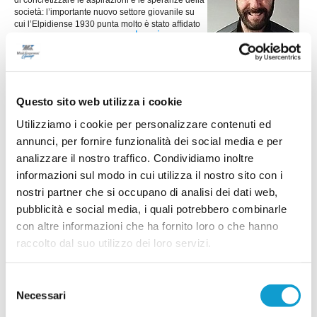
di concretizzare le aspirazioni e le speranze della
società: l’importante nuovo settore giovanile su
cui l’Elpidiense 1930 punta molto è stato affidato
...
leggi
ad Alessio Zancocchia (foto).
11/07/2026
ARCHETTI RAPAGNANO si conferma punto
di riferimento per il territorio
Questo sito web utilizza i cookie
RAPAGNANO. Si è conclusa solo da pochi giorni
Utilizziamo i cookie per personalizzare contenuti ed
la stagione 2025/2026, caratterizzata, tra le altre
cose, dalla vittoria della Coppa Disciplina da
annunci, per fornire funzionalità dei social media e per
parte della società Archetti Rapagnano: si tratta
analizzare il nostro traffico. Condividiamo inoltre
della terza conquistata in due anni. Sono in vista
importanti novità per quanto riguarda lo staff
informazioni sul modo in cui utilizza il nostro sito con i
...
leggi
tecnico. La società saluta mi
nostri partner che si occupano di analisi dei dati web,
10/07/2026
pubblicità e social media, i quali potrebbero combinarle
con altre informazioni che ha fornito loro o che hanno
PORTO S.ELPIDIO. Stortini: "Settore
raccolto dal suo utilizzo dei loro servizi.
giovanile alla base del progetto"
Fabio Stortini (foto) è il nuovo presidente del Porto Sant'Elpidio e si
...
leggi
racconta nella sua prima intervista ufficiale. Presidente, qu
Selezione
08/07/2026
Necessari
del
consenso