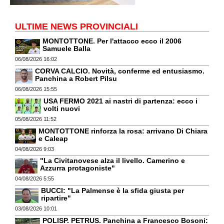
ULTIME NEWS PROVINCIALI
MONTOTTONE. Per l'attacco ecco il 2006
Samuele Balla
06/08/2026 16:02
CORVA CALCIO. Novità, conferme ed entusiasmo.
Panchina a Robert Pilsu
06/08/2026 15:55
USA FERMO 2021 ai nastri di partenza: ecco i
volti nuovi
05/08/2026 11:52
MONTOTTONE rinforza la rosa: arrivano Di Chiara
e Caleap
04/08/2026 9:03
"La Civitanovese alza il livello. Camerino e
Azzurra protagoniste"
04/08/2026 5:55
BUCCI: "La Palmense è la sfida giusta per
ripartire"
03/08/2026 10:01
POLISP. PETRUS. Panchina a Francesco Bosoni: