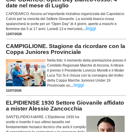
date nel mese di Luglio
CAPODARCO. Ancora un’importante iniziativa organizzata dal Capodarco
Calcio per la crescita del Settore Giovanile. La società bianco-rossa
spalancherà le porte per un “Open Day” di 4 giorni, aperto a maschi e
...
leggi
femmine dai 5 ai 17 anni. Lunedi 13 e mercoled
12/07/2026
CAMPIGLIONE. Stagione da ricordare con la
Coppa Juniores Provinciale
Nella foto: il momento della premiazione presso il
Comitato Regionale Marche di Ancona. A ritirare
il premio il Presidente Lorenzo Moretti e il Mister
Luca Tizi Si è chiusa con la consegna del trofeo
della Coppa Marche Juniores Under 19
...
leggi
Provinciale un
11/07/2026
ELPIDIENSE 1930 Settore Giovanile affidato
a mister Alessio Zancocchia
SANT'ELPIDIO A MARE. L’Elpidiense 1930 ha
scelto e inserito il suo ultimo tassello nel
fondamentale mosaico tecnico che avrà il compito