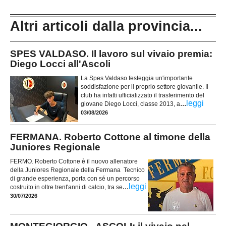
Altri articoli dalla provincia...
SPES VALDASO. Il lavoro sul vivaio premia:
Diego Locci all'Ascoli
La Spes Valdaso festeggia un'importante
soddisfazione per il proprio settore giovanile. Il
club ha infatti ufficializzato il trasferimento del
...
leggi
giovane Diego Locci, classe 2013, a
03/08/2026
FERMANA. Roberto Cottone al timone della
Juniores Regionale
FERMO. Roberto Cottone è il nuovo allenatore
della Juniores Regionale della Fermana Tecnico
di grande esperienza, porta con sé un percorso
...
leggi
costruito in oltre trent'anni di calcio, tra se
30/07/2026