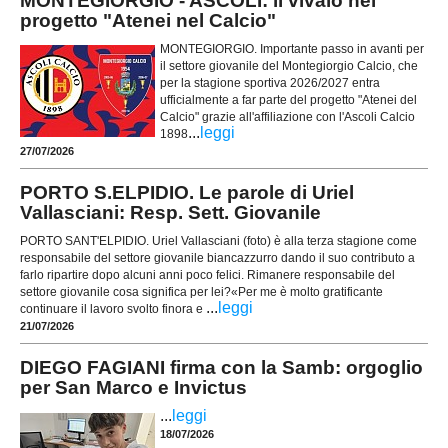
MONTEGIORGIO - ASCOLI: il vivaio nel
progetto "Atenei nel Calcio"
MONTEGIORGIO. Importante passo in avanti per
il settore giovanile del Montegiorgio Calcio, che
per la stagione sportiva 2026/2027 entra
ufficialmente a far parte del progetto "Atenei del
Calcio" grazie all'affiliazione con l'Ascoli Calcio
...
leggi
1898
27/07/2026
PORTO S.ELPIDIO. Le parole di Uriel
Vallasciani: Resp. Sett. Giovanile
PORTO SANT'ELPIDIO. Uriel Vallasciani (foto) è alla terza stagione come
responsabile del settore giovanile biancazzurro dando il suo contributo a
farlo ripartire dopo alcuni anni poco felici. Rimanere responsabile del
settore giovanile cosa significa per lei?«Per me è molto gratificante
...
leggi
continuare il lavoro svolto finora e
21/07/2026
DIEGO FAGIANI firma con la Samb: orgoglio
per San Marco e Invictus
...
leggi
18/07/2026