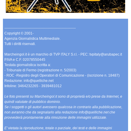
-------------------------------------------------------------
Copyright © 2001-
Agenzia Giornalistica Multimediale.
Tutti i diritti riservati.
Marcheingol.it è un marchio di TVP ITALY S.r.l. - PEC: tvpitaly@arubapec.it
P.IVA e C.F. 02078550445
Testata giornalistica iscritta a:
- Tribunale di Fermo (registrazione n. 5/2003)
- ROC -Registro degli Operatori di Comunicazione - (iscrizione n. 18487)
Redazione: info@quelliche.net
Infoline: 3464232265 - 3939481012
Le foto presenti su Marcheingol.it sono di proprietà e/o prese da Internet, e
quindi valutate di pubblico dominio.
Se i soggetti o gli autori avessero qualcosa in contrario alla pubblicazione,
non avranno che da segnalarlo alla redazione info@quelliche.net che
provvederà prontamente alla rimozione delle immagini utilizzate.
E' vietata la riproduzione, totale o parziale, dei testi e delle immagini