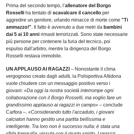
Prima del secondo tempo, l’
allenatore del Borgo
Rosselli
ha tentato di
scavalcare il cancello
per
aggredire un genitore, urlando minacce di morte come
"Ti
ammazzo!"
. Il fatto è avvenuto a due metri da
bambini
dai 5 ai 10 anni
rimasti terrorizzati. Sono state necessarie
più persone per contenere la furia del tecnico, poi
espulso dall'arbitro, mentre la dirigenza del Borgo
Rosselli restava immobile.
UN APPLAUSO AI RAGAZZI
– Nonostante il clima
vergognoso creato dagli adulti, la Polisportiva Altidona
vuole chiudere con un messaggio positivo verso i
giovani:
«Da oggi la nostra società interrompe ogni
collaborazione con il Borgo Rosselli, ma voglio fare un
grandissimo applauso ai ragazzi in campo»
– conclude
Carfora –.
«Considerando tutto l'accaduto, i giovani
calciatori hanno gestito una partita bellissima e
intelligente. Tra loro non è successo nulla: è stata una
sfida tranquilla, vissuta con il giusto spirito. I ragazzi