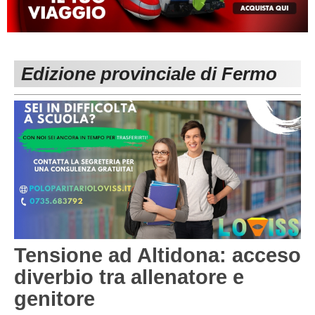
MACERATA
ECCELLENZA
REGIONALI
PESARO URBINO
PROMOZIONE
DIRETTA
Edizione provinciale di Fermo
Carica la tua Rosa
1^ CATEGORIA
2^ CATEGORIA
3^ CATEGORIA
GIOVANILI
Tensione ad Altidona: acceso
diverbio tra allenatore e
genitore