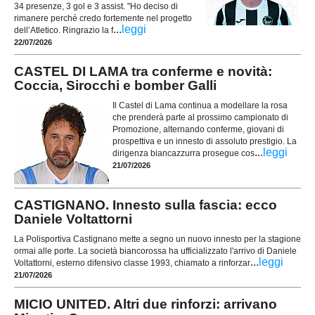
34 presenze, 3 gol e 3 assist. "Ho deciso di
rimanere perché credo fortemente nel progetto
...
leggi
dell’Atletico. Ringrazio la f
22/07/2026
CASTEL DI LAMA tra conferme e novità:
Coccia, Sirocchi e bomber Galli
Il Castel di Lama continua a modellare la rosa
che prenderà parte al prossimo campionato di
Promozione, alternando conferme, giovani di
prospettiva e un innesto di assoluto prestigio. La
...
leggi
dirigenza biancazzurra prosegue cos
21/07/2026
CASTIGNANO. Innesto sulla fascia: ecco
Daniele Voltattorni
La Polisportiva Castignano mette a segno un nuovo innesto per la stagione
ormai alle porte. La società biancorossa ha ufficializzato l'arrivo di Daniele
...
leggi
Voltattorni, esterno difensivo classe 1993, chiamato a rinforzar
21/07/2026
MICIO UNITED. Altri due rinforzi: arrivano