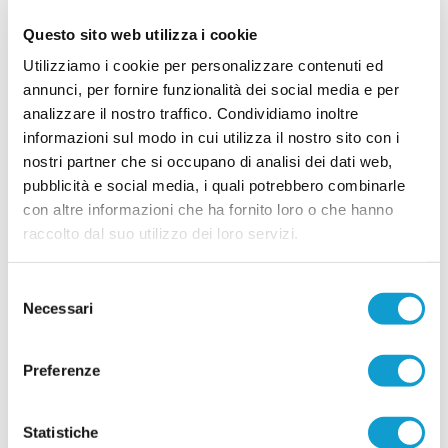
Questo sito web utilizza i cookie
Utilizziamo i cookie per personalizzare contenuti ed
annunci, per fornire funzionalità dei social media e per
analizzare il nostro traffico. Condividiamo inoltre
informazioni sul modo in cui utilizza il nostro sito con i
nostri partner che si occupano di analisi dei dati web,
Scritto da
La Redazione
il 09/05/2026
pubblicità e social media, i quali potrebbero combinarle
con altre informazioni che ha fornito loro o che hanno
raccolto dal suo utilizzo dei loro servizi.
Altri articoli dalla provincia...
Selezione
Necessari
del
ATLETICO PORCHIA. "La nostra comunità
consenso
vuole continuare a fare sport"
Preferenze
MONTALTO DELLE MARCHE. Attraverso un
comunicato ufficiale l’Atletico Porchia informa
che non sussistono più le condizioni per
proseguire l’attività presso l’impianto comunale.
Statistiche
Forte la preoccupazione nell’intera comunità che