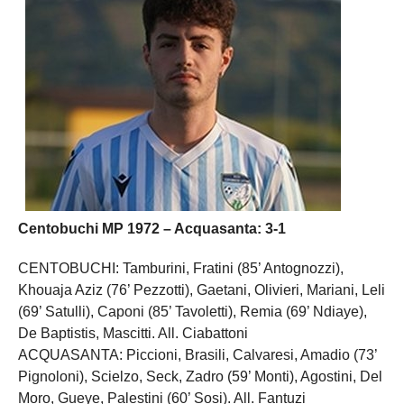
Centobuchi MP 1972 – Acquasanta: 3-1
CENTOBUCHI: Tamburini, Fratini (85’ Antognozzi),
Khouaja Aziz (76’ Pezzotti), Gaetani, Olivieri, Mariani, Leli
(69’ Satulli), Caponi (85’ Tavoletti), Remia (69’ Ndiaye),
De Baptistis, Mascitti. All. Ciabattoni
ACQUASANTA: Piccioni, Brasili, Calvaresi, Amadio (73’
Pignoloni), Scielzo, Seck, Zadro (59’ Monti), Agostini, Del
Moro, Gueye, Palestini (60’ Sosi). All. Fantuzi