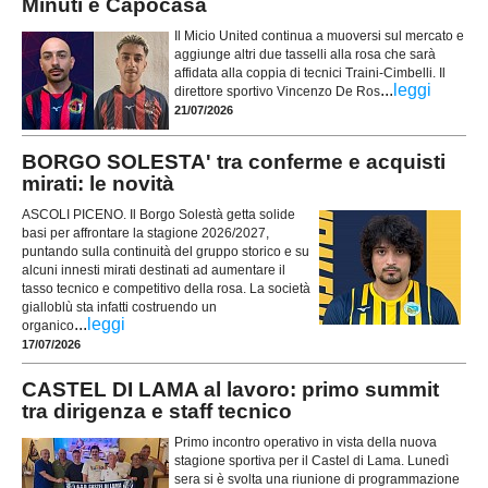
Minuti e Capocasa
Il Micio United continua a muoversi sul mercato e
aggiunge altri due tasselli alla rosa che sarà
affidata alla coppia di tecnici Traini-Cimbelli. Il
...
leggi
direttore sportivo Vincenzo De Ros
21/07/2026
BORGO SOLESTA' tra conferme e acquisti
mirati: le novità
ASCOLI PICENO. Il Borgo Solestà getta solide
basi per affrontare la stagione 2026/2027,
puntando sulla continuità del gruppo storico e su
alcuni innesti mirati destinati ad aumentare il
tasso tecnico e competitivo della rosa. La società
gialloblù sta infatti costruendo un
...
leggi
organico
17/07/2026
CASTEL DI LAMA al lavoro: primo summit
tra dirigenza e staff tecnico
Primo incontro operativo in vista della nuova
stagione sportiva per il Castel di Lama. Lunedì
sera si è svolta una riunione di programmazione