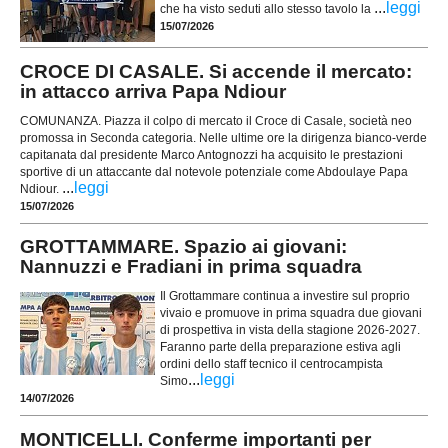
...
leggi
che ha visto seduti allo stesso tavolo la
15/07/2026
CROCE DI CASALE. Si accende il mercato:
in attacco arriva Papa Ndiour
COMUNANZA. Piazza il colpo di mercato il Croce di Casale, società neo
promossa in Seconda categoria. Nelle ultime ore la dirigenza bianco-verde
capitanata dal presidente Marco Antognozzi ha acquisito le prestazioni
sportive di un attaccante dal notevole potenziale come Abdoulaye Papa
...
leggi
Ndiour.
15/07/2026
GROTTAMMARE. Spazio ai giovani:
Nannuzzi e Fradiani in prima squadra
Il Grottammare continua a investire sul proprio
vivaio e promuove in prima squadra due giovani
di prospettiva in vista della stagione 2026-2027.
Faranno parte della preparazione estiva agli
ordini dello staff tecnico il centrocampista
...
leggi
Simo
14/07/2026
MONTICELLI. Conferme importanti per