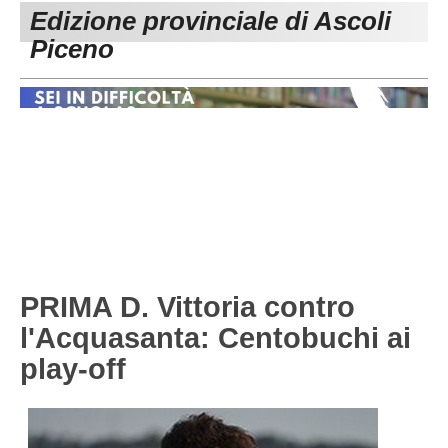
Edizione provinciale di Ascoli
Carica la tua Rosa
1^ CATEGORIA
Piceno
2^ CATEGORIA
3^ CATEGORIA
GIOVANILI
PRIMA D. Vittoria contro
l'Acquasanta: Centobuchi ai
play-off