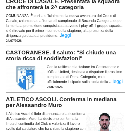
CROCE DI CASALE. Presentata la squadra
che affronterà la 2^ categoria
COMUNANZA. È partita ufficialmente la nuova avventura del Croce di
Casale, chiamato ad affrontare il campionato di Seconda Categoria dopo
la meritata promozione conquistata attraverso i play-off. Il gruppo squadra
si è ritrovato per il primo incontro della stagione, alla presenza della
...
leggi
dirigenza guidata dal presidente
24/07/2026
CASTORANESE. Il saluto: "Si chiude una
storia ricca di soddisfazioni"
Con la ratifica della fusione tra Castoranese e
l'Offida United, destinata a disputare il prossimo
campionato di Prima Categoria, cala
...
leggi
ufficialmente il sipario sulla storia della
27/07/2026
ATLETICO ASCOLI. Conferma in mediana
per Alessandro Muro
L’Atletico Ascoli è lieto di annunciare la riconferma
di Alessandro Muro. La decisione conferma la
linea di continuità del Club e valorizza il lavoro
svolto dal calciatore che ha chiuso la stagione con