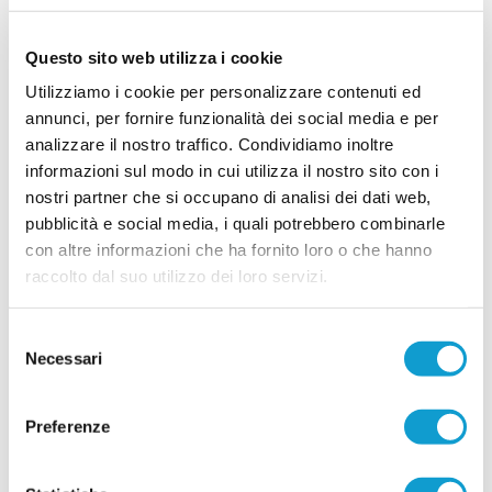
sull'annata sportiva 2026/2027, presentando ufficialmente squadra, staff
...
leggi
tecnico, dirigenti e nuo
06/08/2026
Questo sito web utilizza i cookie
Utilizziamo i cookie per personalizzare contenuti ed
K-SPORT MONTECCHIO GALLO. C'è la
firma del difensore Allegrucci
annunci, per fornire funzionalità dei social media e per
analizzare il nostro traffico. Condividiamo inoltre
Il K Sport Montecchio Gallo rinforza il reparto
arretrato con l'arrivo di Manuel Allegrucci. Il
informazioni sul modo in cui utilizza il nostro sito con i
difensore classe 2003 entra a far parte della rosa
nostri partner che si occupano di analisi dei dati web,
...
leggi
a disposizione di mister
pubblicità e social media, i quali potrebbero combinarle
06/08/2026
con altre informazioni che ha fornito loro o che hanno
URBANIA. Colpo in attacco: arriva
raccolto dal suo utilizzo dei loro servizi.
Chornopyshchuk
L’Urbania ha ingaggiato l’attaccante Roman
Selezione
Chornopyshchuk (foto), classe 1995, ex Aurora
Necessari
del
Treia e nelle due precedenti stagioni al Trodica. Il
giocatore di origini ucraine in carriera ha
consenso
indossato maglie di club prestigiosi come
Maceratese, Valdichienti Ponte, Civitanovese e
Preferenze
Matelica confermandosi attaccante di grande
...
leggi
affidabilità.
06/08/2026