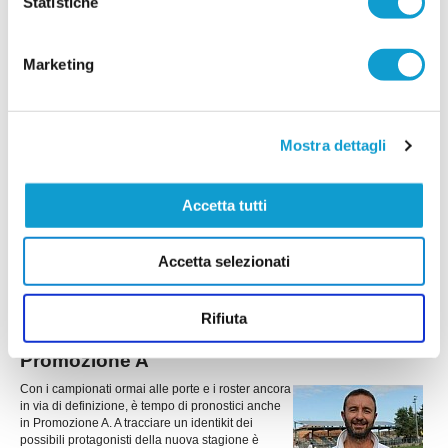
Statistiche
VISMARA. Completato il reparto offensivo
Il Vismara aggiunge un nuovo tassello al proprio attacco ufficializzando
Marketing
l'arrivo di Wiktor Karol Paszynski, attaccante classe 2005 che andrà a
completare il reparto avanzato a disposizione dello staff tecnico. Giovane
di prospettiva, Paszynski è un centravanti che abbina fisicità, grinta e
...
leggi
buone qualità tecniche, caratterist
05/08/2026
Mostra dettagli
FALCO ACQUALAGNA, sfida...Promozione:
mercato, obiettivi e test estivi
Accetta tutti
...
leggi
05/08/2026
Accetta selezionati
Rifiuta
BUSILACCHI svela i protagonisti della
Promozione A
Con i campionati ormai alle porte e i roster ancora
in via di definizione, è tempo di pronostici anche
in Promozione A. A tracciare un identikit dei
possibili protagonisti della nuova stagione è