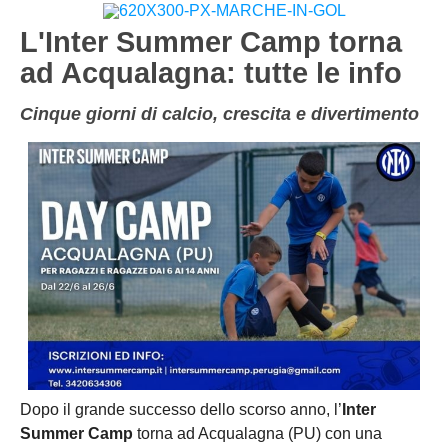
Carica la tua Rosa
1^ CATEGORIA
L'Inter Summer Camp torna
ad Acqualagna: tutte le info
2^ CATEGORIA
3^ CATEGORIA
Cinque giorni di calcio, crescita e divertimento
GIOVANILI
Dopo il grande successo dello scorso anno, l’
Inter
Summer Camp
torna ad Acqualagna (PU) con una