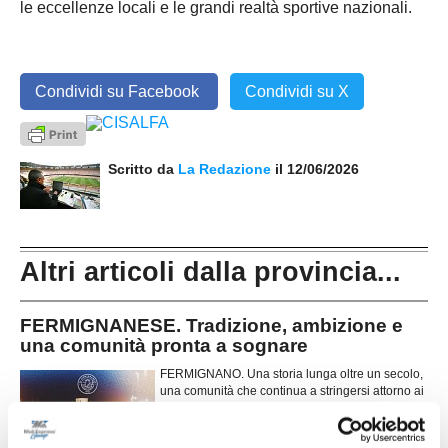
le eccellenze locali e le grandi realtà sportive nazionali.
Condividi su Facebook
Condividi su X
Scritto da
La Redazione
il 12/06/2026
Altri articoli dalla provincia...
FERMIGNANESE. Tradizione, ambizione e
una comunità pronta a sognare
FERMIGNANO. Una storia lunga oltre un secolo,
una comunità che continua a stringersi attorno ai
propri colori e una nuova stagione tutta da vivere.
In un clima di entusiasmo e partecipazione, l'U.S.
Fermignanese 1923 ha alzato il sipario