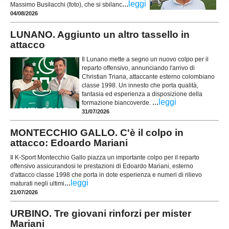
...
leggi
Massimo Busilacchi (foto), che si sbilanc
04/08/2026
LUNANO. Aggiunto un altro tassello in
attacco
Il Lunano mette a segno un nuovo colpo per il
reparto offensivo, annunciando l'arrivo di
Christian Triana, attaccante esterno colombiano
classe 1998. Un innesto che porta qualità,
fantasia ed esperienza a disposizione della
...
leggi
formazione biancoverde.
31/07/2026
MONTECCHIO GALLO. C'è il colpo in
attacco: Edoardo Mariani
Il K-Sport Montecchio Gallo piazza un importante colpo per il reparto
offensivo assicurandosi le prestazioni di Edoardo Mariani, esterno
d'attacco classe 1998 che porta in dote esperienza e numeri di rilievo
...
leggi
maturati negli ultimi
21/07/2026
URBINO. Tre giovani rinforzi per mister
Mariani