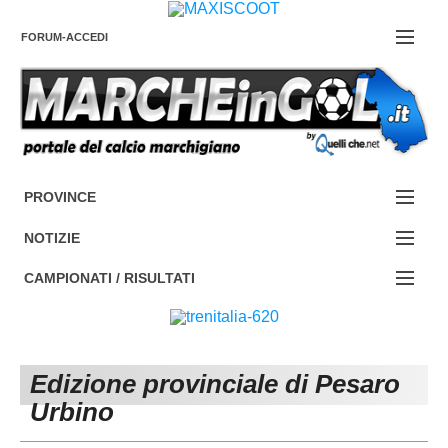
FORUM-ACCEDI
Contattaci
PROVINCE
EDIZIONE:
Cerca
NOTIZIE
ANCONA
NOTIZIE:
CAMPIONATI / RISULTATI
ASCOLI PICENO
SERIE C
Campionati e Risultati:
FERMO
SERIE D
NAZIONALI
Edizione provinciale di Pesaro
MACERATA
ECCELLENZA
REGIONALI
Urbino
PESARO URBINO
PROMOZIONE
DIRETTA