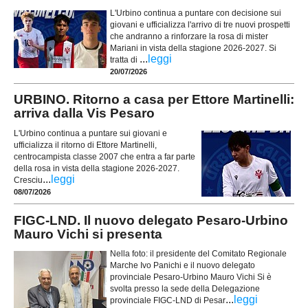
L'Urbino continua a puntare con decisione sui
giovani e ufficializza l'arrivo di tre nuovi prospetti
che andranno a rinforzare la rosa di mister
Mariani in vista della stagione 2026-2027. Si
...
leggi
tratta di
20/07/2026
URBINO. Ritorno a casa per Ettore Martinelli:
arriva dalla Vis Pesaro
L'Urbino continua a puntare sui giovani e
ufficializza il ritorno di Ettore Martinelli,
centrocampista classe 2007 che entra a far parte
della rosa in vista della stagione 2026-2027.
...
leggi
Cresciu
08/07/2026
FIGC-LND. Il nuovo delegato Pesaro-Urbino
Mauro Vichi si presenta
Nella foto: il presidente del Comitato Regionale
Marche Ivo Panichi e il nuovo delegato
provinciale Pesaro-Urbino Mauro Vichi Si è
svolta presso la sede della Delegazione
...
leggi
provinciale FIGC-LND di Pesar