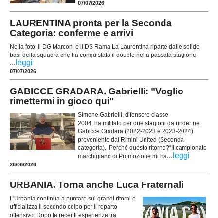
07/07/2026
LAURENTINA pronta per la Seconda
Categoria: conferme e arrivi
Nella foto: il DG Marconi e il DS Rama La Laurentina riparte dalle solide
basi della squadra che ha conquistato il double nella passata stagione
...
leggi
07/07/2026
GABICCE GRADARA. Gabrielli: "Voglio
rimettermi in gioco qui"
Simone Gabrielli, difensore classe
2004, ha militato per due stagioni da under nel
Gabicce Gradara (2022-2023 e 2023-2024)
proveniente dal Rimini United (Seconda
categoria). Perché questo ritorno?“Il campionato
...
leggi
marchigiano di Promozione mi ha
26/06/2026
URBANIA. Torna anche Luca Fraternali
L'Urbania continua a puntare sui grandi ritorni e
ufficializza il secondo colpo per il reparto
offensivo. Dopo le recenti esperienze tra