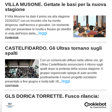
VILLA MUSONE. Gettate le basi per la nuova
stagione
Il Villa Musone ha dato il primo via alla stagione
2026/2027 con un incontro che ha riunito
dirigenza, staff tecnico e giocatori. Un momento
utile per presentare le novità e fissare gli obiettivi
...
leggi
in vista dell'inizio della
01/08/2026
CASTELFIDARDO. Gli Ultras tornano sugli
spalti
Con un comunicato diffuso nelle ultime ore, gli
Ultras Castelfidardo annunciano il ritorno sugli
spalti dopo la protesta della scorsa stagione. Il
gruppo organizzato spiega di aver accolto
positivamente il nuovo progetto societario
...
leggi
presentato a fine giugno e invita tutti i tif
31/07/2026
GLS DORICA TORRETTE. Fusco rilancia:
"Vogliamo alzare l'asticella"
...
leggi