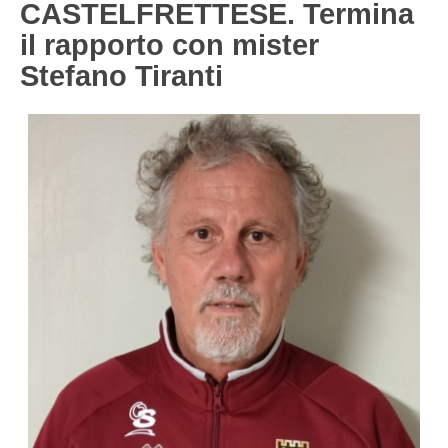
CASTELFRETTESE. Termina
Carica la tua Rosa
1^ CATEGORIA
il rapporto con mister
Stefano Tiranti
2^ CATEGORIA
3^ CATEGORIA
GIOVANILI