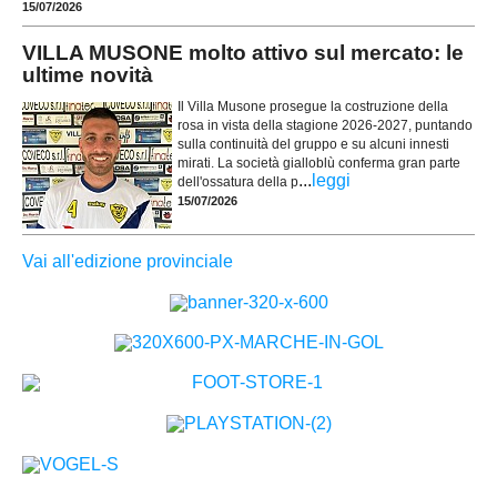
15/07/2026
VILLA MUSONE molto attivo sul mercato: le
ultime novità
Il Villa Musone prosegue la costruzione della
rosa in vista della stagione 2026-2027, puntando
sulla continuità del gruppo e su alcuni innesti
mirati. La società gialloblù conferma gran parte
...
leggi
dell'ossatura della p
15/07/2026
Vai all'edizione provinciale