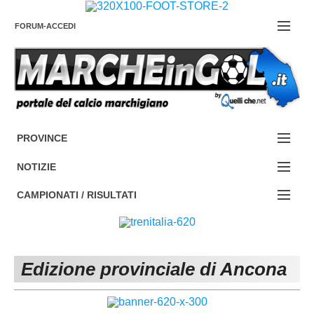
FORUM-ACCEDI
Contattaci
PROVINCE
EDIZIONE:
Cerca
NOTIZIE
ANCONA
NOTIZIE:
CAMPIONATI / RISULTATI
ASCOLI PICENO
SERIE C
Campionati e Risultati:
FERMO
SERIE D
NAZIONALI
Edizione provinciale di Ancona
MACERATA
ECCELLENZA
REGIONALI
PESARO URBINO
PROMOZIONE
DIRETTA