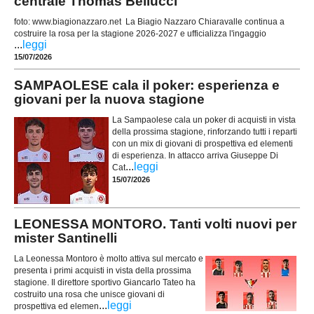
centrale Thomas Bellucci
foto: www.biagionazzaro.net La Biagio Nazzaro Chiaravalle continua a
costruire la rosa per la stagione 2026-2027 e ufficializza l'ingaggio
...
leggi
15/07/2026
SAMPAOLESE cala il poker: esperienza e
giovani per la nuova stagione
La Sampaolese cala un poker di acquisti in vista
della prossima stagione, rinforzando tutti i reparti
con un mix di giovani di prospettiva ed elementi
di esperienza. In attacco arriva Giuseppe Di
...
leggi
Cat
15/07/2026
LEONESSA MONTORO. Tanti volti nuovi per
mister Santinelli
La Leonessa Montoro è molto attiva sul mercato e
presenta i primi acquisti in vista della prossima
stagione. Il direttore sportivo Giancarlo Tateo ha
costruito una rosa che unisce giovani di
...
leggi
prospettiva ed elemen