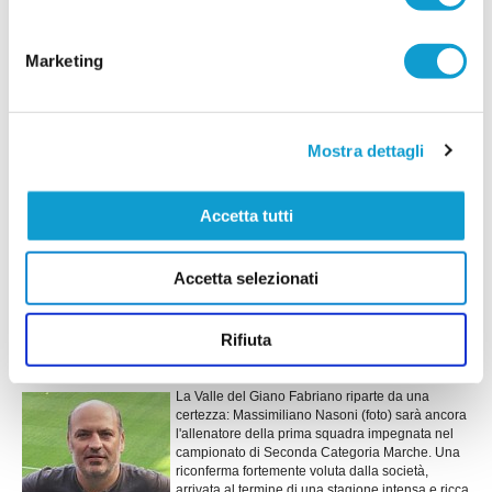
Romeo Guidobaldi
L'FC Osimo 2011 continua a investire sui giovani
Marketing
e ufficializza l'arrivo dell'attaccante Romeo
Guidobaldi, classe 2007, reduce dall'esperienza
in Promozione con la Vigor Castelfidardo.
...
leggi
18/07/2026
Mostra dettagli
FC OSIMO. Ecco Gambacorta: "Accettare è
stato facile"
Accetta tutti
L'FC Osimo aggiunge esperienza e affidabilità al reparto arretrato con
l'ingaggio di Niccolò Gambacorta, difensore classe 1999 reduce dalla
...
leggi
Accetta selezionati
promozione in Prima Categoria conquistata con il
17/07/2026
Rifiuta
VALLE DEL GIANO FABRIANO. Il mister sarà
ancora Massimiliano Nasoni
La Valle del Giano Fabriano riparte da una
certezza: Massimiliano Nasoni (foto) sarà ancora
l'allenatore della prima squadra impegnata nel
campionato di Seconda Categoria Marche. Una
riconferma fortemente voluta dalla società,
arrivata al termine di una stagione intensa e ricca