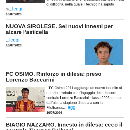
di difficoltà, nella quale il tecnico ha saputo
...
leggi
m
16/07/2026
NUOVA SIROLESE. Sei nuovi innesti per
alzare l'asticella
...
leggi
16/07/2026
FC OSIMO. Rinforzo in difesa: preso
Lorenzo Baccarini
L'FC Osimo 2011 aggiunge un nuovo tassello al
reparto arretrato con l'ingaggio del difensore
centrale Lorenzo Baccarini, classe 2003, reduce
dall'ultima stagione disputata con la
...
leggi
Filottranes
16/07/2026
BIAGIO NAZZARO. Innesto in difesa: ecco il