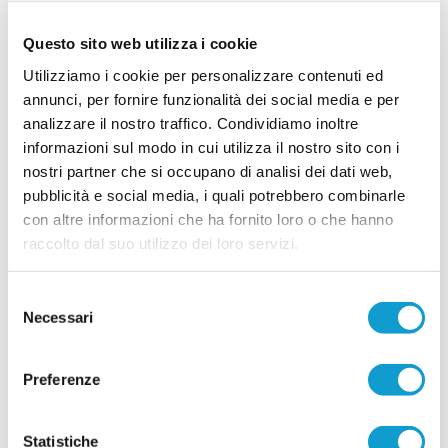
28/07/2026
PORTUALI DORICA. Al via la stagione:
Questo sito web utilizza i cookie
presentata la prima squadra
Utilizziamo i cookie per personalizzare contenuti ed
ANCONA – Quel rito iniziale che non può mai
annunci, per fornire funzionalità dei social media e per
mancare. Con la presentazione di martedì, alla
analizzare il nostro traffico. Condividiamo inoltre
Casa del Portuale di Ancona, la prima squadra
dei Portuali Dorica ha preso il largo verso la
informazioni sul modo in cui utilizza il nostro sito con i
nuova stagione 2026-2027. Qualche parola
nostri partner che si occupano di analisi dei dati web,
chiave che dovrà caratterizzare l’ambiente:
pubblicità e social media, i quali potrebbero combinarle
passione, impegno, sacrificio e identità. Stimoli
...
leggi
impo
con altre informazioni che ha fornito loro o che hanno
24/07/2026
raccolto dal suo utilizzo dei loro servizi.
CASTELFIDARDO. Ecco chi è il nuovo
direttore sportivo
Selezione
Necessari
Il Castelfidardo ha ufficializzato la nomina di
del
Tommaso Faccilongo come nuovo direttore
consenso
sportivo, affidandogli il compito di guidare l'area
tecnica in vista della nuova stagione.
Preferenze
...
leggi
Origin
21/07/2026
Statistiche
FC OSIMO. Tesserato il giovane attacante