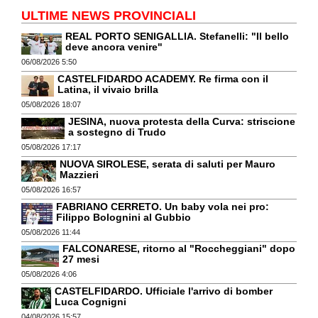
ULTIME NEWS PROVINCIALI
REAL PORTO SENIGALLIA. Stefanelli: "Il bello
deve ancora venire"
06/08/2026 5:50
CASTELFIDARDO ACADEMY. Re firma con il
Latina, il vivaio brilla
05/08/2026 18:07
JESINA, nuova protesta della Curva: striscione
a sostegno di Trudo
05/08/2026 17:17
NUOVA SIROLESE, serata di saluti per Mauro
Mazzieri
05/08/2026 16:57
FABRIANO CERRETO. Un baby vola nei pro:
Filippo Bolognini al Gubbio
05/08/2026 11:44
FALCONARESE, ritorno al "Roccheggiani" dopo
27 mesi
05/08/2026 4:06
CASTELFIDARDO. Ufficiale l'arrivo di bomber
Luca Cognigni
04/08/2026 15:57