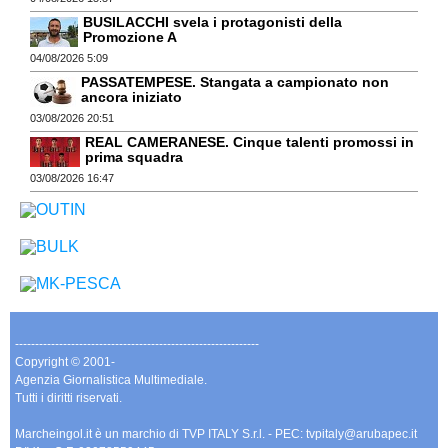
BUSILACCHI svela i protagonisti della
Promozione A
04/08/2026 5:09
PASSATEMPESE. Stangata a campionato non
ancora iniziato
03/08/2026 20:51
REAL CAMERANESE. Cinque talenti promossi in
prima squadra
03/08/2026 16:47
-------------------------------------------------------------
Copyright © 2001-
Agenzia Giornalistica Multimediale.
Tutti i diritti riservati.
Marcheingol.it è un marchio di TVP ITALY S.r.l. - PEC: tvpitaly@arubapec.it