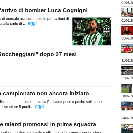
01/08/2
'arrivo di bomber Luca Cognigni
o di mercato assicurandosi le prestazioni di
01/08/2
...
leggi
 alla corte di
31/07/2
Roccheggiani" dopo 27 mesi
31/07/2
31/07/2
campionato non ancora iniziato
28/07/2
erritoriale nei confronti della Passatempese a poche settimane
...
leggi
atti scontare 5 punti
24/07/2
alenti promossi in prima squadra
ta sul settore giovanile e ufficializza la promozione in prima