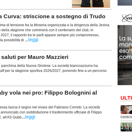
a Curva: striscione a sostegno di Trudo
lima di tensione tra la tifoseria organizzata e la dirigenza della Jesina.
o della stagione che culminerà con il centenario del club, in
027, il rapporto tra le parti appare sempre più compromesso,
...
leggi
a possibilità di
aluti per Mauro Mazzieri
a panchina della Nuova Sirolese. La società biancoazzurra ha
o staff per la stagione sportiva 2026/2027, ponendo fine a un percorso
vola nei pro: Filippo Bolognini al
ULT
ssa lascia il segno nel vivaio del Fabriano Cerreto. La società
 annunciato con soddisfazione il trasferimento ufficiale di Filippo
...
leggi
2, all'AS Gubb
03/08/2