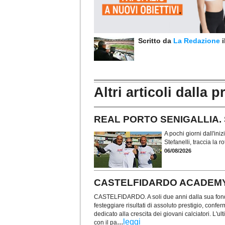
Scritto da
La Redazione
Altri articoli dalla p
REAL PORTO SENIGALLIA. Stef
A pochi giorni dall'ini
Stefanelli, traccia la
06/08/2026
CASTELFIDARDO ACADEMY. Re f
CASTELFIDARDO. A soli due anni dalla sua fond
festeggiare risultati di assoluto prestigio, confe
dedicato alla crescita dei giovani calciatori. L'u
...
leggi
con il pa