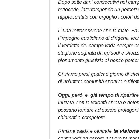
Dopo sette anni consecutivi nel cam
retrocede, interrompendo un percorso
rappresentato con orgoglio i colori del
È una retrocessione che fa male. Fa m
l’impegno quotidiano di dirigenti, tec
il verdetto del campo vada sempre ac
stagione segnata da episodi e situaz
pienamente giustizia al nostro percor
Ci siamo presi qualche giorno di sile
di un’intera comunità sportiva e riflett
Oggi, però, è già tempo di ripartire
iniziata, con la volontà chiara e dete
possano tornare ad essere protagoni
chiamati a competere.
Rimane salda e centrale 𝗹𝗮 𝘃𝗶𝘀𝗶𝗼
continuerà ad essere il cuore pulsant