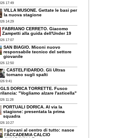
026 17:49
VILLA MUSONE. Gettate le basi per
la nuova stagione
026 14:29
FABRIANO CERRETO. Giacomo
Zampetti alla guida dell'Under 19
026 17:07
SAN BIAGIO. Miconi nuovo
responsabile tecnico del settore
giovanile
026 12:50
CASTELFIDARDO. Gli Ultras
tornano sugli spalti
026 9:41
GLS DORICA TORRETTE. Fusco
rilancia: "Vogliamo alzare l'asticella"
026 11:28
PORTUALI DORICA. Al via la
stagione: presentata la prima
squadra
026 10:27
I giovani al centro di tutto: nasce
l'ACCADEMIA CALCIO