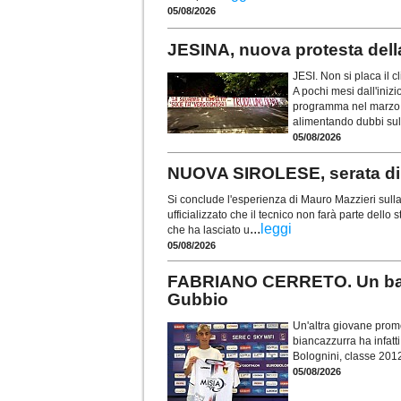
05/08/2026
JESINA, nuova protesta dell
JESI. Non si placa il c
A pochi mesi dall'inizi
programma nel marzo 2
alimentando dubbi sull
05/08/2026
NUOVA SIROLESE, serata di s
Si conclude l'esperienza di Mauro Mazzieri sull
ufficializzato che il tecnico non farà parte dell
...
leggi
che ha lasciato u
05/08/2026
FABRIANO CERRETO. Un baby 
Gubbio
Un'altra giovane prome
biancazzurra ha infatti
Bolognini, classe 201
05/08/2026