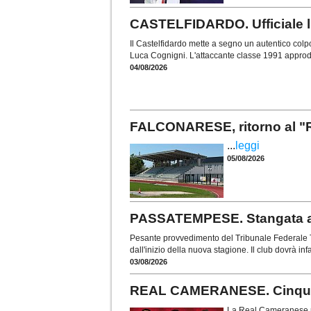
CASTELFIDARDO. Ufficiale l
Il Castelfidardo mette a segno un autentico colp
Luca Cognigni. L'attaccante classe 1991 approda
04/08/2026
FALCONARESE, ritorno al "
...
leggi
05/08/2026
PASSATEMPESE. Stangata a 
Pesante provvedimento del Tribunale Federale T
dall'inizio della nuova stagione. Il club dovrà inf
03/08/2026
REAL CAMERANESE. Cinque t
La Real Cameranese pun