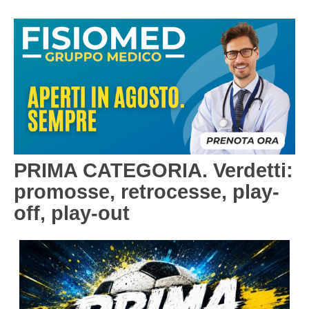
PESARO URBINO
PROMOZIONE
DIRETTA
Carica la tua Rosa
1^ CATEGORIA
2^ CATEGORIA
3^ CATEGORIA
GIOVANILI
PRIMA CATEGORIA. Verdetti:
promosse, retrocesse, play-
off, play-out