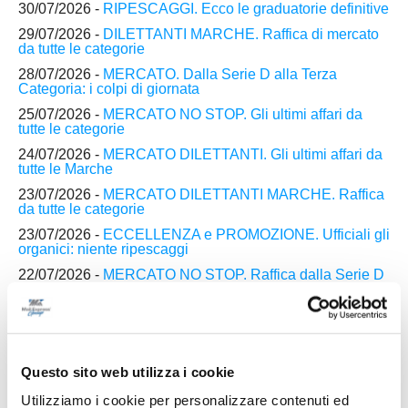
30/07/2026 -
RIPESCAGGI. Ecco le graduatorie definitive
29/07/2026 -
DILETTANTI MARCHE. Raffica di mercato
da tutte le categorie
28/07/2026 -
MERCATO. Dalla Serie D alla Terza
Categoria: i colpi di giornata
25/07/2026 -
MERCATO NO STOP. Gli ultimi affari da
tutte le categorie
24/07/2026 -
MERCATO DILETTANTI. Gli ultimi affari da
tutte le Marche
23/07/2026 -
MERCATO DILETTANTI MARCHE. Raffica
da tutte le categorie
23/07/2026 -
ECCELLENZA e PROMOZIONE. Ufficiali gli
organici: niente ripescaggi
22/07/2026 -
MERCATO NO STOP. Raffica dalla Serie D
alla Seconda Categoria
22/07/2026 -
ECCELLENZA e PROMOZIONE. Iscrizioni
ok: si allontanano i ripescaggi
21/07/2026 -
MERCATO DILETTANTI. Gli ultimi affari da
tutte le Marche
Questo sito web utilizza i cookie
Utilizziamo i cookie per personalizzare contenuti ed