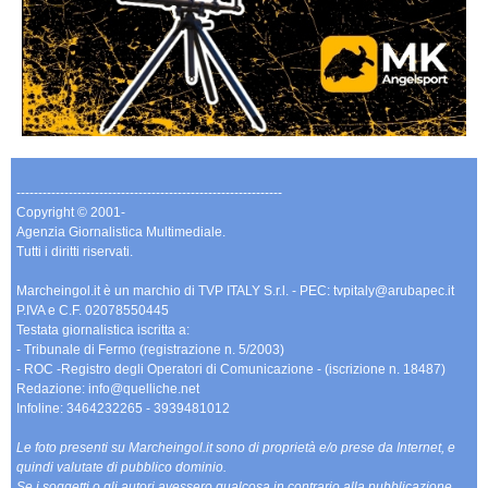
-------------------------------------------------------------
Copyright © 2001-
Agenzia Giornalistica Multimediale.
Tutti i diritti riservati.
Marcheingol.it è un marchio di TVP ITALY S.r.l. - PEC: tvpitaly@arubapec.it
P.IVA e C.F. 02078550445
Testata giornalistica iscritta a:
- Tribunale di Fermo (registrazione n. 5/2003)
- ROC -Registro degli Operatori di Comunicazione - (iscrizione n. 18487)
Redazione: info@quelliche.net
Infoline: 3464232265 - 3939481012
Le foto presenti su Marcheingol.it sono di proprietà e/o prese da Internet, e
quindi valutate di pubblico dominio.
Se i soggetti o gli autori avessero qualcosa in contrario alla pubblicazione,