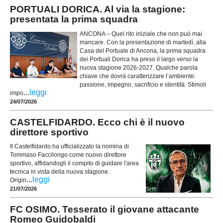
PORTUALI DORICA. Al via la stagione:
presentata la prima squadra
ANCONA – Quel rito iniziale che non può mai
mancare. Con la presentazione di martedì, alla
Casa del Portuale di Ancona, la prima squadra
dei Portuali Dorica ha preso il largo verso la
nuova stagione 2026-2027. Qualche parola
chiave che dovrà caratterizzare l’ambiente:
passione, impegno, sacrificio e identità. Stimoli
...
leggi
impo
24/07/2026
CASTELFIDARDO. Ecco chi è il nuovo
direttore sportivo
Il Castelfidardo ha ufficializzato la nomina di
Tommaso Faccilongo come nuovo direttore
sportivo, affidandogli il compito di guidare l'area
tecnica in vista della nuova stagione.
...
leggi
Origin
21/07/2026
FC OSIMO. Tesserato il giovane attacante
Romeo Guidobaldi