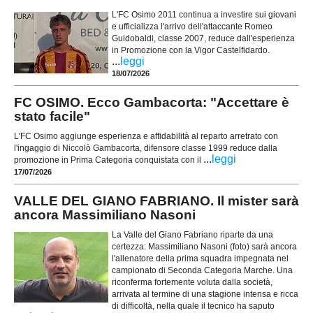
L'FC Osimo 2011 continua a investire sui giovani
e ufficializza l'arrivo dell'attaccante Romeo
Guidobaldi, classe 2007, reduce dall'esperienza
in Promozione con la Vigor Castelfidardo.
...
leggi
18/07/2026
FC OSIMO. Ecco Gambacorta: "Accettare è
stato facile"
L'FC Osimo aggiunge esperienza e affidabilità al reparto arretrato con
l'ingaggio di Niccolò Gambacorta, difensore classe 1999 reduce dalla
...
leggi
promozione in Prima Categoria conquistata con il
17/07/2026
VALLE DEL GIANO FABRIANO. Il mister sarà
ancora Massimiliano Nasoni
La Valle del Giano Fabriano riparte da una
certezza: Massimiliano Nasoni (foto) sarà ancora
l'allenatore della prima squadra impegnata nel
campionato di Seconda Categoria Marche. Una
riconferma fortemente voluta dalla società,
arrivata al termine di una stagione intensa e ricca
di difficoltà, nella quale il tecnico ha saputo