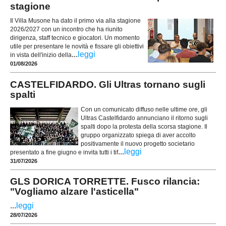
stagione
Il Villa Musone ha dato il primo via alla stagione
2026/2027 con un incontro che ha riunito
dirigenza, staff tecnico e giocatori. Un momento
utile per presentare le novità e fissare gli obiettivi
...
leggi
in vista dell'inizio della
01/08/2026
CASTELFIDARDO. Gli Ultras tornano sugli
spalti
Con un comunicato diffuso nelle ultime ore, gli
Ultras Castelfidardo annunciano il ritorno sugli
spalti dopo la protesta della scorsa stagione. Il
gruppo organizzato spiega di aver accolto
positivamente il nuovo progetto societario
...
leggi
presentato a fine giugno e invita tutti i tif
31/07/2026
GLS DORICA TORRETTE. Fusco rilancia:
"Vogliamo alzare l'asticella"
...
leggi
28/07/2026