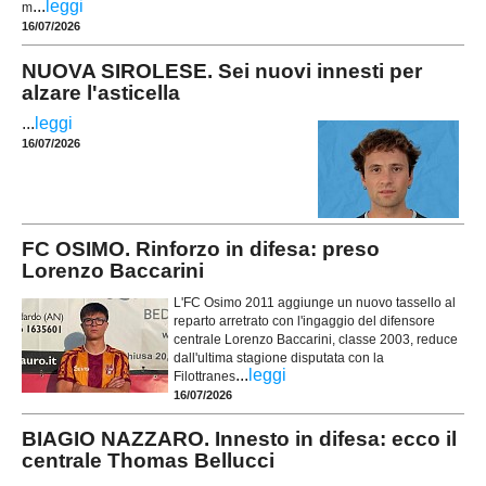
...
leggi
m
16/07/2026
NUOVA SIROLESE. Sei nuovi innesti per
alzare l'asticella
...
leggi
16/07/2026
FC OSIMO. Rinforzo in difesa: preso
Lorenzo Baccarini
L'FC Osimo 2011 aggiunge un nuovo tassello al
reparto arretrato con l'ingaggio del difensore
centrale Lorenzo Baccarini, classe 2003, reduce
dall'ultima stagione disputata con la
...
leggi
Filottranes
16/07/2026
BIAGIO NAZZARO. Innesto in difesa: ecco il
centrale Thomas Bellucci