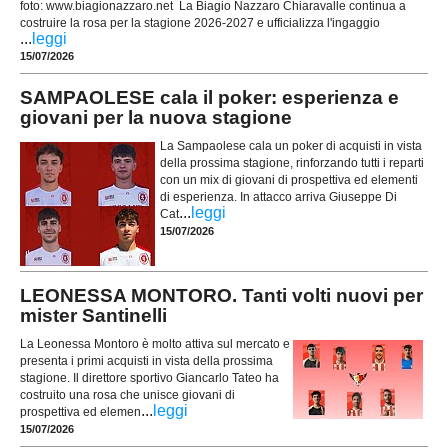
foto: www.biagionazzaro.net La Biagio Nazzaro Chiaravalle continua a
costruire la rosa per la stagione 2026-2027 e ufficializza l'ingaggio
...
leggi
15/07/2026
SAMPAOLESE cala il poker: esperienza e
giovani per la nuova stagione
La Sampaolese cala un poker di acquisti in vista
della prossima stagione, rinforzando tutti i reparti
con un mix di giovani di prospettiva ed elementi
di esperienza. In attacco arriva Giuseppe Di
...
leggi
Cat
15/07/2026
LEONESSA MONTORO. Tanti volti nuovi per
mister Santinelli
La Leonessa Montoro è molto attiva sul mercato e
presenta i primi acquisti in vista della prossima
stagione. Il direttore sportivo Giancarlo Tateo ha
costruito una rosa che unisce giovani di
...
leggi
prospettiva ed elemen
15/07/2026