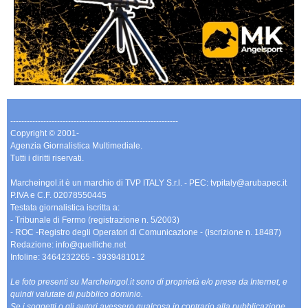
-------------------------------------------------------------
Copyright © 2001-
Agenzia Giornalistica Multimediale.
Tutti i diritti riservati.
Marcheingol.it è un marchio di TVP ITALY S.r.l. - PEC: tvpitaly@arubapec.it
P.IVA e C.F. 02078550445
Testata giornalistica iscritta a:
- Tribunale di Fermo (registrazione n. 5/2003)
- ROC -Registro degli Operatori di Comunicazione - (iscrizione n. 18487)
Redazione: info@quelliche.net
Infoline: 3464232265 - 3939481012
Le foto presenti su Marcheingol.it sono di proprietà e/o prese da Internet, e
quindi valutate di pubblico dominio.
Se i soggetti o gli autori avessero qualcosa in contrario alla pubblicazione,