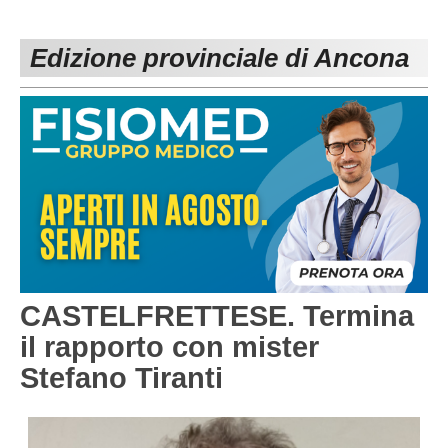
PESARO URBINO
PROMOZIONE
DIRETTA
Edizione provinciale di Ancona
Carica la tua Rosa
1^ CATEGORIA
2^ CATEGORIA
3^ CATEGORIA
GIOVANILI
CASTELFRETTESE. Termina
il rapporto con mister
Stefano Tiranti