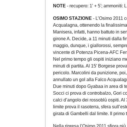
NOTE
- recupero: 1' + 5'; ammoniti: L
OSIMO STAZIONE
- L’Osimo 2011 co
Acqualagna, ottenendo la finalissima p
Manisera, infatti, hanno battuto in sem
girone A. Decide, a 11 minuti dalla fi
maggio, dunque, i giallorossi, sempre
vincente di Potenza Picena-AFC Fe
Nel primo tempo gli ospiti iniziano me
minuti di partita. Al 15’ Borgese prova
pericolo. Marcolini da punizione, po
annullato un gol alla Falco Acqualagn
Due minuti dopo Gyabaa in area di tes
Socci ci prova di controbalzo, Gori c
calci d’angolo dei rossoblù ospiti. Al 
limite prova il rasoterra, sfera sull’e
girata di Gambelli dal limite. Il prim
Nella ripresa l’Osimo 2011 sfiora più 