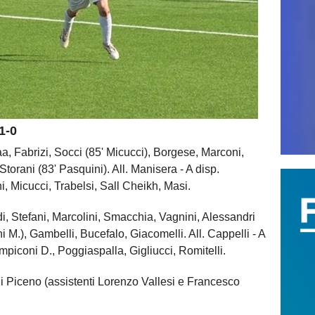
1-0
a, Fabrizi, Socci (85' Micucci), Borgese, Marconi,
 Storani (83' Pasquini). All. Manisera - A disp.
ni, Micucci, Trabelsi, Sall Cheikh, Masi.
di, Stefani, Marcolini, Smacchia, Vagnini, Alessandri
 M.), Gambelli, Bucefalo, Giacomelli. All. Cappelli - A
piconi D., Poggiaspalla, Gigliucci, Romitelli.
i Piceno (assistenti Lorenzo Vallesi e Francesco