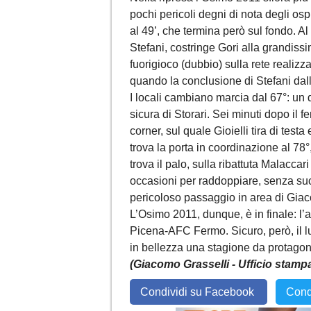
pochi pericoli degni di nota degli osp
al 49’, che termina però sul fondo. Al 
Stefani, costringe Gori alla grandiss
fuorigioco (dubbio) sulla rete realizz
quando la conclusione di Stefani dal
I locali cambiano marcia dal 67°: un 
sicura di Storari. Sei minuti dopo il f
corner, sul quale Gioielli tira di test
trova la porta in coordinazione al 78°
trova il palo, sulla ribattuta Malaccar
occasioni per raddoppiare, senza suc
pericoloso passaggio in area di Giac
L’Osimo 2011, dunque, è in finale: l
Picena-AFC Fermo. Sicuro, però, il l
in bellezza una stagione da protagoni
(Giacomo Grasselli - Ufficio stam
Condividi su Facebook
Cond