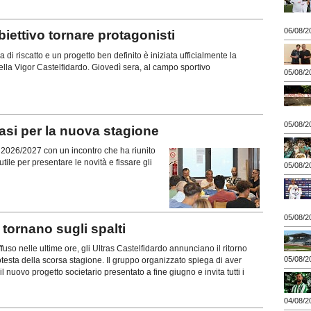
06/08/2
ttivo tornare protagonisti
di riscatto e un progetto ben definito è iniziata ufficialmente la
lla Vigor Castelfidardo. Giovedì sera, al campo sportivo
05/08/2
05/08/2
si per la nuova stagione
ne 2026/2027 con un incontro che ha riunito
tile per presentare le novità e fissare gli
05/08/2
05/08/2
ornano sugli spalti
uso nelle ultime ore, gli Ultras Castelfidardo annunciano il ritorno
05/08/2
rotesta della scorsa stagione. Il gruppo organizzato spiega di aver
l nuovo progetto societario presentato a fine giugno e invita tutti i
04/08/2