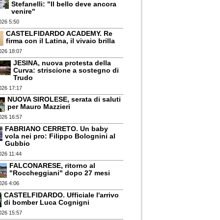
Stefanelli: "Il bello deve ancora
venire"
026 5:50
CASTELFIDARDO ACADEMY. Re
firma con il Latina, il vivaio brilla
026 18:07
JESINA, nuova protesta della
Curva: striscione a sostegno di
Trudo
026 17:17
NUOVA SIROLESE, serata di saluti
per Mauro Mazzieri
026 16:57
FABRIANO CERRETO. Un baby
vola nei pro: Filippo Bolognini al
Gubbio
026 11:44
FALCONARESE, ritorno al
"Roccheggiani" dopo 27 mesi
026 4:06
CASTELFIDARDO. Ufficiale l'arrivo
di bomber Luca Cognigni
026 15:57