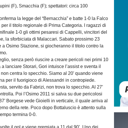
upini (F), Smacchia (F); spettatori: circa 100
nferma la legge del “Bernacchia” e batte 1-0 la Falco
er il titolo regionale di Prima Categoria. I ragazzi di
ifinale 1-0 gli ottimi pesaresi di Cappelli, vincitori del
ne, la sforbiciata di Malaccari. Sabato prossimo 23
 a Osimo Stazione, si giocheranno il titolo contro la
rmo.
glio, senza però riuscire a creare pericoli nei primi 10
 a lanciare Storari, Gori intuisce l’assist e sventa il
i, non centra lo specchio. Siamo al 20’ quando viene
a per il fuorigioco di Alessandri in contropiede.
ta, servito da Fabrizi, non trova lo specchio. Al 27’
ontrolla. Poi l’Osimo 2011 si salva su due pericolosi
37’ Borgese vede Gioielli in verticale, il quale arriva al
sterno della rete. Poco dopo Bottaluscio è attento sulla
o tempo termina 0-0.
volte il gol e viene premiata a 11 dal 90’. Uno dei