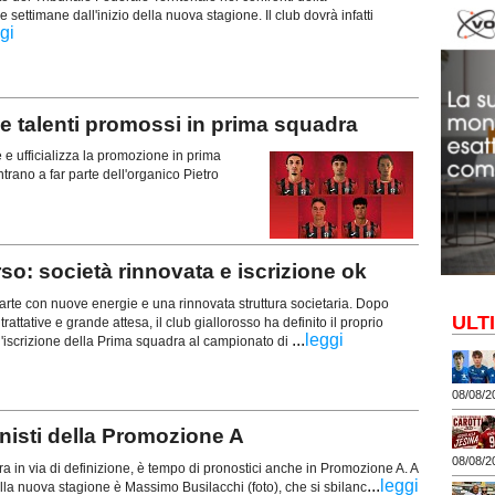
ettimane dall'inizio della nuova stagione. Il club dovrà infatti
gi
alenti promossi in prima squadra
e ufficializza la promozione in prima
trano a far parte dell'organico Pietro
o: società rinnovata e iscrizione ok
rte con nuove energie e una rinnovata struttura societaria. Dopo
ULT
trattative e grande attesa, il club giallorosso ha definito il proprio
...
leggi
l'iscrizione della Prima squadra al campionato di
08/08/2
isti della Promozione A
08/08/2
ra in via di definizione, è tempo di pronostici anche in Promozione A. A
...
leggi
della nuova stagione è Massimo Busilacchi (foto), che si sbilanc