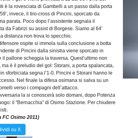
iti è la rovesciata di Gambelli a un passo dalla porta
59’, invece, il tiro-cross di Pincini, sporcato da
ima parata. Poco dopo l’assistente segnala il
ata da Fabrizi su assist di Borgese. Siamo al 64’
la distanza non trova lo specchio.
difensore ospite si immola sulla conclusione a botta
endente di Pincini dalla sinistra viene sporcato in
a e il pallone scheggia la traversa. Quest’ultimo non
, ma è il preludio del gol: Storani, a porta spalancata,
i in sforbiciata segna l’1-0. Pincini e Storani hanno le
cesso. Nel finale la difesa osimana si salva su un
omelli verso i compagni dell’attacco.
’avversaria la si conoscerà solo domani, dopo Potenza
uogo: il “Bernacchia” di Osimo Stazione. Per chiudere
sti.
pa FC Osimo 2011)
ividi su X