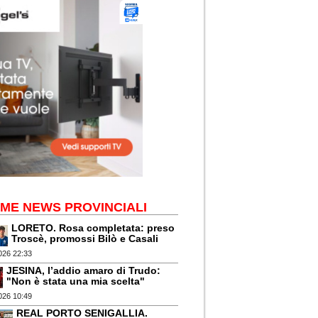
IME NEWS PROVINCIALI
LORETO. Rosa completata: preso
Troscè, promossi Bilò e Casali
026 22:33
JESINA, l’addio amaro di Trudo:
"Non è stata una mia scelta"
026 10:49
REAL PORTO SENIGALLIA.