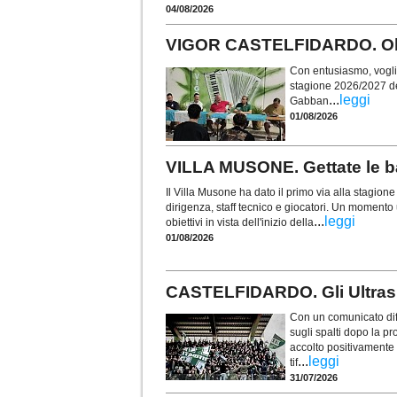
04/08/2026
VIGOR CASTELFIDARDO. Obie
Con entusiasmo, voglia 
stagione 2026/2027 de
...
leggi
Gabban
01/08/2026
VILLA MUSONE. Gettate le ba
Il Villa Musone ha dato il primo via alla stagio
dirigenza, staff tecnico e giocatori. Un momento u
...
leggi
obiettivi in vista dell'inizio della
01/08/2026
CASTELFIDARDO. Gli Ultras t
Con un comunicato diff
sugli spalti dopo la p
accolto positivamente i
...
leggi
tif
31/07/2026