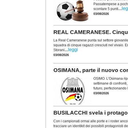
Passatempese a poche s
...
leg
scontare 5 punti
03/08/2026
REAL CAMERANESE. Cinque t
La Real Cameranese punta sul settore giovanile 
squadra di cinque ragazzi cresciuti nel vivaio. En
...
leggi
Storani
03/08/2026
OSIMANA, parte il nuovo cors
OSIMO. L'Osimana ripa
settimane di confronti, 
futuro, perfezionando 
03/08/2026
BUSILACCHI svela i protagon
Con i campionati ormai alle porte e i roster anco
tracciare un identikit dei possibili protagonisti 