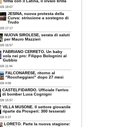
firma con il Latina, il vivaio brilla
026 18:07
JESINA, nuova protesta della
Curva: striscione a sostegno di
Trudo
026 17:17
NUOVA SIROLESE, serata di saluti
per Mauro Mazzieri
026 16:57
FABRIANO CERRETO. Un baby
vola nei pro: Filippo Bolognini al
Gubbio
026 11:44
FALCONARESE, ritorno al
"Roccheggiani" dopo 27 mesi
026 4:06
CASTELFIDARDO. Ufficiale l'arrivo
di bomber Luca Cognigni
026 15:57
VILLA MUSONE. Il settore giovanile
riparte da Prosperi: 300 tesserati
026 9:37
LORETO. Parte la nuova stagione: