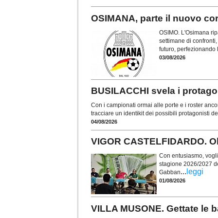
OSIMANA, parte il nuovo cors
OSIMO. L'Osimana ripa
settimane di confronti, 
futuro, perfezionando 
03/08/2026
BUSILACCHI svela i protagon
Con i campionati ormai alle porte e i roster anco
tracciare un identikit dei possibili protagonisti 
04/08/2026
VIGOR CASTELFIDARDO. Obie
Con entusiasmo, voglia 
stagione 2026/2027 de
...
leggi
Gabban
01/08/2026
VILLA MUSONE. Gettate le ba