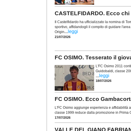
CASTELFIDARDO. Ecco chi è 
Il Castelfidardo ha ufficializzato la nomina di
sportivo, affidandogli il compito di guidare l'are
...
leggi
Origin
21/07/2026
FC OSIMO. Tesserato il gio
L'FC Osimo 2011 contin
Guidobaldi, classe 20
...
leggi
18/07/2026
FC OSIMO. Ecco Gambacorta: 
L'FC Osimo aggiunge esperienza e affidabilità al
classe 1999 reduce dalla promozione in Prima C
17/07/2026
VALLE DEL GIANO FABRIANO.