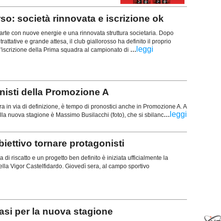
o: società rinnovata e iscrizione ok
rte con nuove energie e una rinnovata struttura societaria. Dopo
trattative e grande attesa, il club giallorosso ha definito il proprio
...
leggi
l'iscrizione della Prima squadra al campionato di
isti della Promozione A
ra in via di definizione, è tempo di pronostici anche in Promozione A. A
...
leggi
della nuova stagione è Massimo Busilacchi (foto), che si sbilanc
ttivo tornare protagonisti
di riscatto e un progetto ben definito è iniziata ufficialmente la
lla Vigor Castelfidardo. Giovedì sera, al campo sportivo
si per la nuova stagione