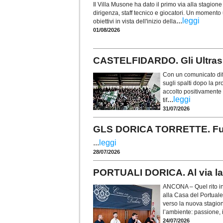
Il Villa Musone ha dato il primo via alla stagio
dirigenza, staff tecnico e giocatori. Un momento u
...
leggi
obiettivi in vista dell'inizio della
01/08/2026
CASTELFIDARDO. Gli Ultras t
Con un comunicato diff
sugli spalti dopo la p
accolto positivamente i
...
leggi
tif
31/07/2026
GLS DORICA TORRETTE. Fusco 
...
leggi
28/07/2026
PORTUALI DORICA. Al via la 
ANCONA – Quel rito in
alla Casa del Portuale
verso la nuova stagio
l’ambiente: passione, i
24/07/2026