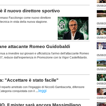
05/08/2
il nuovo direttore sportivo
 Tommaso Faccilongo come nuovo direttore
a tecnica in vista della nuova stagione.
05/08/2
05/08/2
vane attacante Romeo Guidobaldi
ua a investire sui giovani e ufficializza l'arrivo dell'attaccante Romeo
05/08/2
07, reduce dall'esperienza in Promozione con la Vigor Castelfidardo.
05/08/2
"Accettare è stato facile"
04/08/2
 reparto arretrato con l'ingaggio di Niccolò Gambacorta, difensore
...
leggi
ategoria conquistata con il
03/08/2
 Il mister sarà ancora Massimiliano