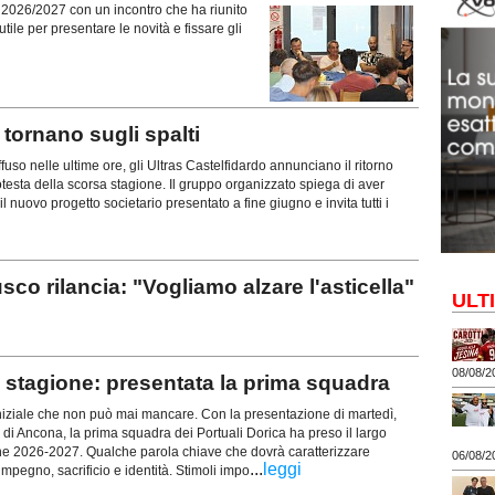
ne 2026/2027 con un incontro che ha riunito
tile per presentare le novità e fissare gli
ornano sugli spalti
uso nelle ultime ore, gli Ultras Castelfidardo annunciano il ritorno
rotesta della scorsa stagione. Il gruppo organizzato spiega di aver
l nuovo progetto societario presentato a fine giugno e invita tutti i
rilancia: "Vogliamo alzare l'asticella"
ULT
08/08/2
stagione: presentata la prima squadra
iziale che non può mai mancare. Con la presentazione di martedì,
 di Ancona, la prima squadra dei Portuali Dorica ha preso il largo
ne 2026-2027. Qualche parola chiave che dovrà caratterizzare
06/08/2
...
leggi
mpegno, sacrificio e identità. Stimoli impo