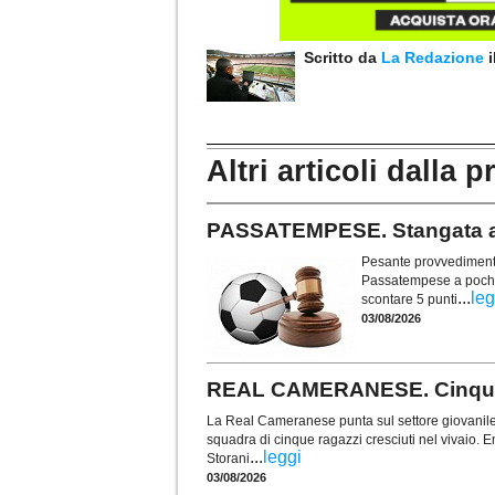
Scritto da
La Redazione
Altri articoli dalla p
PASSATEMPESE. Stangata a 
Pesante provvedimento 
Passatempese a poche s
...
leg
scontare 5 punti
03/08/2026
REAL CAMERANESE. Cinque t
La Real Cameranese punta sul settore giovanile 
squadra di cinque ragazzi cresciuti nel vivaio. En
...
leggi
Storani
03/08/2026