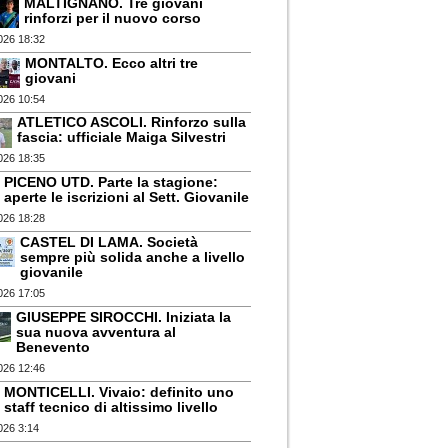
MALTIGNANO. Tre giovani
rinforzi per il nuovo corso
026 18:32
MONTALTO. Ecco altri tre
giovani
026 10:54
ATLETICO ASCOLI. Rinforzo sulla
fascia: ufficiale Maiga Silvestri
026 18:35
PICENO UTD. Parte la stagione:
aperte le iscrizioni al Sett. Giovanile
026 18:28
CASTEL DI LAMA. Società
sempre più solida anche a livello
giovanile
026 17:05
GIUSEPPE SIROCCHI. Iniziata la
sua nuova avventura al
Benevento
026 12:46
MONTICELLI. Vivaio: definito uno
staff tecnico di altissimo livello
026 3:14