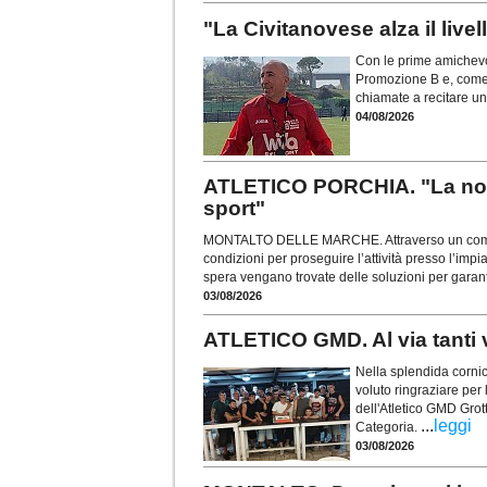
"La Civitanovese alza il live
Con le prime amichevol
Promozione B e, come 
chiamate a recitare un
04/08/2026
ATLETICO PORCHIA. "La nost
sport"
MONTALTO DELLE MARCHE. Attraverso un comunica
condizioni per proseguire l’attività presso l’im
spera vengano trovate delle soluzioni per garant
03/08/2026
ATLETICO GMD. Al via tanti v
Nella splendida cornic
voluto ringraziare per 
dell'Atletico GMD Gro
...
leggi
Categoria.
03/08/2026