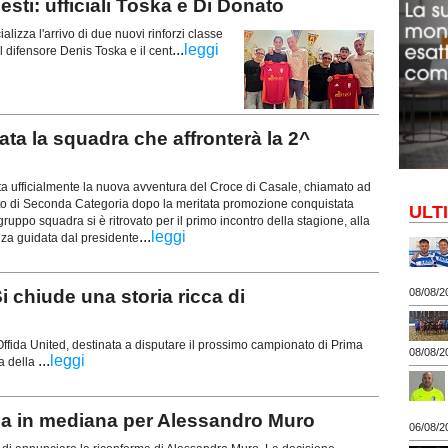
ti: ufficiali Toska e Di Donato
ializza l'arrivo di due nuovi rinforzi classe
...
leggi
l difensore Denis Toska e il cent
a la squadra che affronterà la 2^
ufficialmente la nuova avventura del Croce di Casale, chiamato ad
ato di Seconda Categoria dopo la meritata promozione conquistata
ULT
l gruppo squadra si è ritrovato per il primo incontro della stagione, alla
...
leggi
nza guidata dal presidente
 chiude una storia ricca di
08/08/2
'Offida United, destinata a disputare il prossimo campionato di Prima
08/08/2
...
leggi
ia della
 in mediana per Alessandro Muro
06/08/2