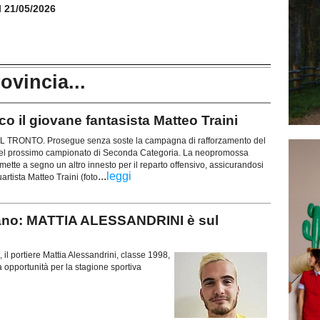
il 21/05/2026
rovincia...
o il giovane fantasista Matteo Traini
RONTO. Prosegue senza soste la campagna di rafforzamento del
 del prossimo campionato di Seconda Categoria. La neopromossa
mette a segno un altro innesto per il reparto offensivo, assicurandosi
...
leggi
uartista Matteo Traini (foto
gnano: MATTIA ALESSANDRINI è sul
il portiere Mattia Alessandrini, classe 1998,
a opportunità per la stagione sportiva