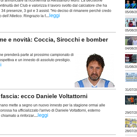
eto di annunciare la riconferma di Alessandro Muro. La decisione
ntinuità del Club e valorizza il lavoro svolto dal calciatore che ha
 34 presenze, 3 gol e 3 assist. "Ho deciso di rimanere perché credo
05/08/2
...
leggi
 dell’Atletico. Ringrazio la f
05/08/2
e e novità: Coccia, Sirocchi e bomber
04/08/2
che prenderà parte al prossimo campionato di
pettiva e un innesto di assoluto prestigio.
i
01/08/2
31/07/2
ascia: ecco Daniele Voltattorni
gnano mette a segno un nuovo innesto per la stagione ormai alle
orossa ha ufficializzato l'arrivo di Daniele Voltattorni, esterno
29/07/2
...
leggi
 chiamato a rinforzar
28/07/2