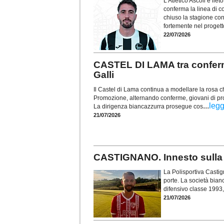
L’Atletico Ascoli è li
conferma la linea di co
chiuso la stagione con
fortemente nel progetto
22/07/2026
CASTEL DI LAMA tra conferm
Galli
Il Castel di Lama continua a modellare la rosa 
Promozione, alternando conferme, giovani di pros
...
legg
La dirigenza biancazzurra prosegue cos
21/07/2026
CASTIGNANO. Innesto sulla f
La Polisportiva Casti
porte. La società bianc
difensivo classe 1993,
21/07/2026