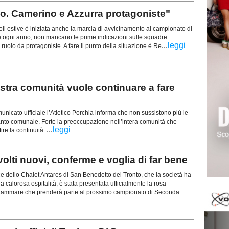
llo. Camerino e Azzurra protagoniste"
i estive è iniziata anche la marcia di avvicinamento al campionato di
ogni anno, non mancano le prime indicazioni sulle squadre
...
leggi
 ruolo da protagoniste. A fare il punto della situazione è Re
ra comunità vuole continuare a fare
to ufficiale l’Atletico Porchia informa che non sussistono più le
pianto comunale. Forte la preoccupazione nell’intera comunità che
...
leggi
ire la continuità.
olti nuovi, conferme e voglia di far bene
e dello Chalet Antares di San Benedetto del Tronto, che la società ha
la calorosa ospitalità, è stata presentata ufficialmente la rosa
ttammare che prenderà parte al prossimo campionato di Seconda