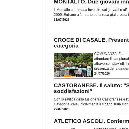
MONTALTO. Due giovani innes
Il Montalto continua a investire sui giovani e uffic
2005. Entrano a far parte della rosa giallorossa i
31/07/2026
CROCE DI CASALE. Presentat
categoria
COMUNANZA. È partita 
affrontare il campion
attraverso i play-off. I
presenza della dirige
24/07/2026
CASTORANESE. Il saluto: "Si
soddisfazioni"
Con la ratifica della fusione tra Castoranese e l
Categoria, cala ufficialmente il sipario sulla stor
27/07/2026
ATLETICO ASCOLI. Conferma