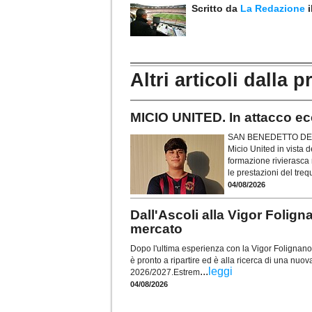
Scritto da
La Redazione
Altri articoli dalla p
MICIO UNITED. In attacco ecc
SAN BENEDETTO DEL T
Micio United in vista
formazione rivierasca 
le prestazioni del treq
04/08/2026
Dall'Ascoli alla Vigor Foli
mercato
Dopo l'ultima esperienza con la Vigor Folignano, 
è pronto a ripartire ed è alla ricerca di una nuov
...
leggi
2026/2027.Estrem
04/08/2026