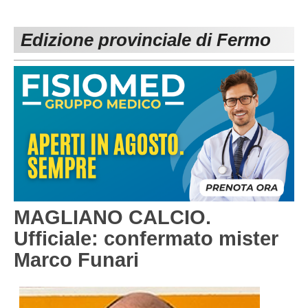
PESARO URBINO
PROMOZIONE
DIRETTA
Edizione provinciale di Fermo
Carica la tua Rosa
1^ CATEGORIA
2^ CATEGORIA
3^ CATEGORIA
GIOVANILI
MAGLIANO CALCIO.
Ufficiale: confermato mister
Marco Funari