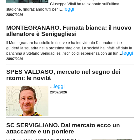
Giuseppe Vitali ha relazionato sull’ultima
...
leggi
stagione, ringraziando tutti per i
28/07/2026
MONTEGRANARO. Fumata bianca: il nuovo
allenatore è Senigagliesi
Il Montegranaro ha sciolto le riserve e ha individuato l'allenatore che
guiderà la squadra nella prossima stagione. La società ha infatti affidato la
...
leggi
panchina a Stefano Senigagliesi, tecnico di esperienza con un lun
28/07/2026
SPES VALDASO, mercato nel segno dei
ritorni: le novità
...
leggi
29/07/2026
SC SERVIGLIANO. Dal mercato ecco un
attaccante e un portiere