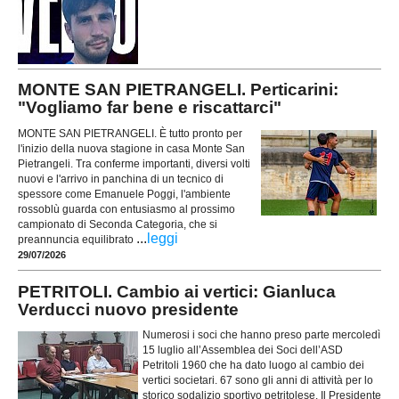
MONTE SAN PIETRANGELI. Perticarini:
"Vogliamo far bene e riscattarci"
MONTE SAN PIETRANGELI. È tutto pronto per
l'inizio della nuova stagione in casa Monte San
Pietrangeli. Tra conferme importanti, diversi volti
nuovi e l'arrivo in panchina di un tecnico di
spessore come Emanuele Poggi, l'ambiente
rossoblù guarda con entusiasmo al prossimo
campionato di Seconda Categoria, che si
...
leggi
preannuncia equilibrato
29/07/2026
PETRITOLI. Cambio ai vertici: Gianluca
Verducci nuovo presidente
Numerosi i soci che hanno preso parte mercoledì
15 luglio all’Assemblea dei Soci dell’ASD
Petritoli 1960 che ha dato luogo al cambio dei
vertici societari. 67 sono gli anni di attività per lo
storico sodalizio sportivo petritolese. Il Presidente