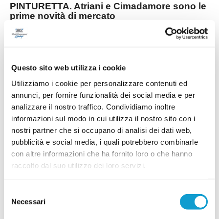
PINTURETTA. Atriani e Cimadamore sono le
prime novità di mercato
La Pinturetta Falcor apre ufficialmente il proprio
mercato in vista della stagione 2026/2027 con
due innesti. La società rossoblù ha annunciato
gli arrivi di Mirco Atriani e Lorenzo Cimadamore,
...
leggi
primi rinforz
Questo sito web utilizza i cookie
21/07/2026
Utilizziamo i cookie per personalizzare contenuti ed
PORTO SANT'ELPIDIO. Cannoni nuovo DS:
annunci, per fornire funzionalità dei social media e per
"Ripartiamo con idee chiare"
analizzare il nostro traffico. Condividiamo inoltre
Ripartire da zero, puntando sui giovani del
informazioni sul modo in cui utilizza il nostro sito con i
territorio e su un forte senso di appartenenza. È
nostri partner che si occupano di analisi dei dati web,
questa la missione di Alessandro Cannoni, nuovo
direttore sportivo del Porto Sant'Elpidio, chiamato
pubblicità e social media, i quali potrebbero combinarle
a costruire la squadra che affronterà il prossimo
con altre informazioni che ha fornito loro o che hanno
...
leggi
campionato di Promo
raccolto dal suo utilizzo dei loro servizi.
20/07/2026
PIANE MG. Altri due rinforzi e sfilza di
Selezione
riconferme
Necessari
del
Il Piane MG prosegue la costruzione della rosa in
consenso
vista della nuova stagione. Dopo i sei acquisti