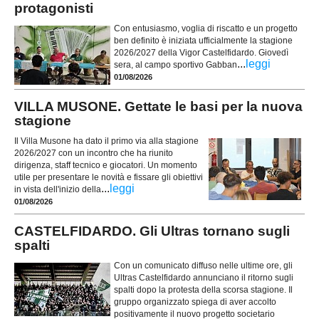
protagonisti
Con entusiasmo, voglia di riscatto e un progetto
ben definito è iniziata ufficialmente la stagione
2026/2027 della Vigor Castelfidardo. Giovedì
...
leggi
sera, al campo sportivo Gabban
01/08/2026
VILLA MUSONE. Gettate le basi per la nuova
stagione
Il Villa Musone ha dato il primo via alla stagione
2026/2027 con un incontro che ha riunito
dirigenza, staff tecnico e giocatori. Un momento
utile per presentare le novità e fissare gli obiettivi
...
leggi
in vista dell'inizio della
01/08/2026
CASTELFIDARDO. Gli Ultras tornano sugli
spalti
Con un comunicato diffuso nelle ultime ore, gli
Ultras Castelfidardo annunciano il ritorno sugli
spalti dopo la protesta della scorsa stagione. Il
gruppo organizzato spiega di aver accolto
positivamente il nuovo progetto societario