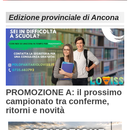
PESARO URBINO
PROMOZIONE
DIRETTA
Edizione provinciale di Ancona
Carica la tua Rosa
1^ CATEGORIA
2^ CATEGORIA
3^ CATEGORIA
GIOVANILI
PROMOZIONE A: il prossimo
campionato tra conferme,
ritorni e novità