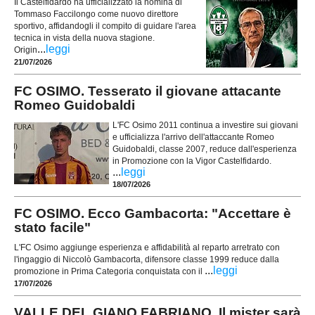
Il Castelfidardo ha ufficializzato la nomina di
Tommaso Faccilongo come nuovo direttore
sportivo, affidandogli il compito di guidare l'area
tecnica in vista della nuova stagione.
...
leggi
Origin
21/07/2026
FC OSIMO. Tesserato il giovane attacante
Romeo Guidobaldi
L'FC Osimo 2011 continua a investire sui giovani
e ufficializza l'arrivo dell'attaccante Romeo
Guidobaldi, classe 2007, reduce dall'esperienza
in Promozione con la Vigor Castelfidardo.
...
leggi
18/07/2026
FC OSIMO. Ecco Gambacorta: "Accettare è
stato facile"
L'FC Osimo aggiunge esperienza e affidabilità al reparto arretrato con
l'ingaggio di Niccolò Gambacorta, difensore classe 1999 reduce dalla
...
leggi
promozione in Prima Categoria conquistata con il
17/07/2026
VALLE DEL GIANO FABRIANO. Il mister sarà