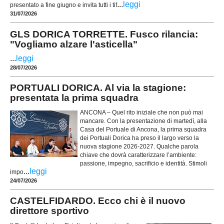
...
leggi
presentato a fine giugno e invita tutti i tif
31/07/2026
GLS DORICA TORRETTE. Fusco rilancia:
"Vogliamo alzare l'asticella"
...
leggi
28/07/2026
PORTUALI DORICA. Al via la stagione:
presentata la prima squadra
ANCONA – Quel rito iniziale che non può mai
mancare. Con la presentazione di martedì, alla
Casa del Portuale di Ancona, la prima squadra
dei Portuali Dorica ha preso il largo verso la
nuova stagione 2026-2027. Qualche parola
chiave che dovrà caratterizzare l’ambiente:
passione, impegno, sacrificio e identità. Stimoli
...
leggi
impo
24/07/2026
CASTELFIDARDO. Ecco chi è il nuovo
direttore sportivo