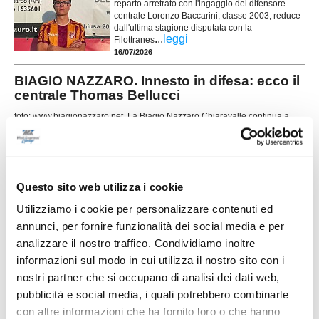
reparto arretrato con l'ingaggio del difensore
centrale Lorenzo Baccarini, classe 2003, reduce
dall'ultima stagione disputata con la
...
leggi
Filottranes
16/07/2026
BIAGIO NAZZARO. Innesto in difesa: ecco il
centrale Thomas Bellucci
foto: www.biagionazzaro.net La Biagio Nazzaro Chiaravalle continua a
costruire la rosa per la stagione 2026-2027 e ufficializza l'ingaggio
...
leggi
15/07/2026
SAMPAOLESE cala il poker: esperienza e
Questo sito web utilizza i cookie
giovani per la nuova stagione
Utilizziamo i cookie per personalizzare contenuti ed
La Sampaolese cala un poker di acquisti in vista
annunci, per fornire funzionalità dei social media e per
della prossima stagione, rinforzando tutti i reparti
con un mix di giovani di prospettiva ed elementi
analizzare il nostro traffico. Condividiamo inoltre
di esperienza. In attacco arriva Giuseppe Di
informazioni sul modo in cui utilizza il nostro sito con i
...
leggi
Cat
nostri partner che si occupano di analisi dei dati web,
15/07/2026
pubblicità e social media, i quali potrebbero combinarle
con altre informazioni che ha fornito loro o che hanno