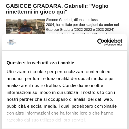
GABICCE GRADARA. Gabrielli: "Voglio
rimettermi in gioco qui"
Simone Gabrielli, difensore classe
2004, ha militato per due stagioni da under nel
Gabicce Gradara (2022-2023 e 2023-2024)
proveniente dal Rimini United (Seconda
categoria). Perché questo ritorno?“Il campionato
...
leggi
marchigiano di Promozione mi ha
26/06/2026
URBANIA. Torna anche Luca Fraternali
Questo sito web utilizza i cookie
L'Urbania continua a puntare sui grandi ritorni e
Utilizziamo i cookie per personalizzare contenuti ed
ufficializza il secondo colpo per il reparto
annunci, per fornire funzionalità dei social media e per
offensivo. Dopo le recenti esperienze tra
...
leggi
Promozione e Prima Categoria,
analizzare il nostro traffico. Condividiamo inoltre
24/06/2026
informazioni sul modo in cui utilizza il nostro sito con i
nostri partner che si occupano di analisi dei dati web,
FERMIGNANESE. Un profilo vincente a
pubblicità e social media, i quali potrebbero combinarle
centrocampo: Luca Paradisi
con altre informazioni che ha fornito loro o che hanno
La Fermignanese mette a segno un innesto di
raccolto dal suo utilizzo dei loro servizi.
grande spessore assicurandosi le prestazioni di
Luca Paradisi, giocatore che porta in dote un