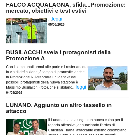
FALCO ACQUALAGNA, sfida...Promozione:
mercato, obiettivi e test estivi
...
leggi
05/08/2026
BUSILACCHI svela i protagonisti della
Promozione A
Con i campionati ormai alle porte e i roster ancora
in via di definizione, è tempo di pronostici anche
in Promozione A. A tracciare un identikit dei
possibili protagonisti della nuova stagione è
...
leggi
Massimo Busilacchi (foto), che si sbilanc
04/08/2026
LUNANO. Aggiunto un altro tassello in
attacco
Il Lunano mette a segno un nuovo colpo per il
reparto offensivo, annunciando l'arrivo di
Christian Triana, attaccante esterno colombiano