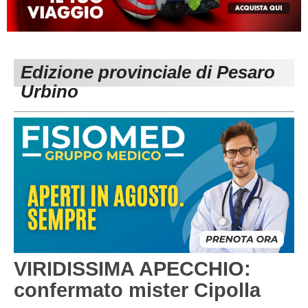
MACERATA
ECCELLENZA
REGIONALI
PESARO URBINO
PROMOZIONE
DIRETTA
Edizione provinciale di Pesaro
Carica la tua Rosa
1^ CATEGORIA
Urbino
2^ CATEGORIA
3^ CATEGORIA
GIOVANILI
VIRIDISSIMA APECCHIO:
confermato mister Cipolla