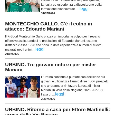
classe 1998. Un innesto che porta qualità,
fantasia ed esperienza a disposizione della
...
leggi
formazione biancoverde.
31/07/2026
MONTECCHIO GALLO. C'è il colpo in
attacco: Edoardo Mariani
Il K-Sport Montecchio Gallo piazza un importante colpo per il reparto
offensivo assicurandosi le prestazioni di Edoardo Mariani, esterno
d'attacco classe 1998 che porta in dote esperienza e numeri di rilievo
...
leggi
maturati negli ultimi
21/07/2026
URBINO. Tre giovani rinforzi per mister
Mariani
L'Urbino continua a puntare con decisione sui
giovani e ufficializza l'arrivo di tre nuovi prospetti
che andranno a rinforzare la rosa di mister
Mariani in vista della stagione 2026-2027. Si
...
leggi
tratta di
20/07/2026
URBINO. Ritorno a casa per Ettore Martinelli:
arriva dalla Vis Pesaro