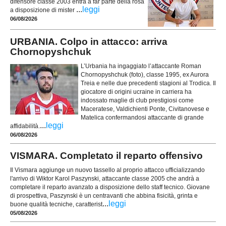
difensore classe 2003 entra a far parte della rosa
...
leggi
a disposizione di mister
06/08/2026
URBANIA. Colpo in attacco: arriva
Chornopyshchuk
L’Urbania ha ingaggiato l’attaccante Roman
Chornopyshchuk (foto), classe 1995, ex Aurora
Treia e nelle due precedenti stagioni al Trodica. Il
giocatore di origini ucraine in carriera ha
indossato maglie di club prestigiosi come
Maceratese, Valdichienti Ponte, Civitanovese e
Matelica confermandosi attaccante di grande
...
leggi
affidabilità.
06/08/2026
VISMARA. Completato il reparto offensivo
Il Vismara aggiunge un nuovo tassello al proprio attacco ufficializzando
l'arrivo di Wiktor Karol Paszynski, attaccante classe 2005 che andrà a
completare il reparto avanzato a disposizione dello staff tecnico. Giovane
di prospettiva, Paszynski è un centravanti che abbina fisicità, grinta e
...
leggi
buone qualità tecniche, caratterist
05/08/2026