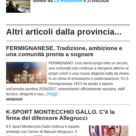
Scritto da
La Redazione
il 27/05/2026
Altri articoli dalla provincia...
FERMIGNANESE. Tradizione, ambizione e
una comunità pronta a sognare
FERMIGNANO. Una storia lunga oltre un secolo,
una comunità che continua a stringersi attorno ai
propri colori e una nuova stagione tutta da vivere.
In un clima di entusiasmo e partecipazione, l'U.S.
Fermignanese 1923 ha alzato il sipario
sull'annata sportiva 2026/2027, presentando ufficialmente squadra, staff
...
leggi
tecnico, dirigenti e nuo
06/08/2026
K-SPORT MONTECCHIO GALLO. C'è la
firma del difensore Allegrucci
Il K Sport Montecchio Gallo rinforza il reparto
arretrato con l'arrivo di Manuel Allegrucci. Il