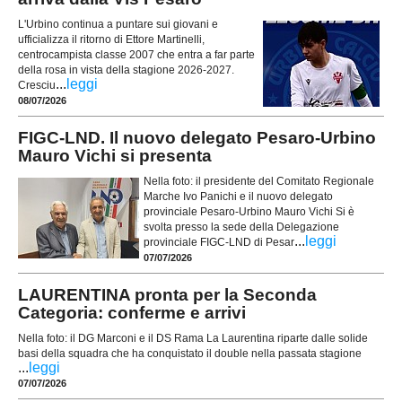
L'Urbino continua a puntare sui giovani e
ufficializza il ritorno di Ettore Martinelli,
centrocampista classe 2007 che entra a far parte
della rosa in vista della stagione 2026-2027.
...
leggi
Cresciu
08/07/2026
FIGC-LND. Il nuovo delegato Pesaro-Urbino
Mauro Vichi si presenta
Nella foto: il presidente del Comitato Regionale
Marche Ivo Panichi e il nuovo delegato
provinciale Pesaro-Urbino Mauro Vichi Si è
svolta presso la sede della Delegazione
...
leggi
provinciale FIGC-LND di Pesar
07/07/2026
LAURENTINA pronta per la Seconda
Categoria: conferme e arrivi
Nella foto: il DG Marconi e il DS Rama La Laurentina riparte dalle solide
basi della squadra che ha conquistato il double nella passata stagione
...
leggi
07/07/2026