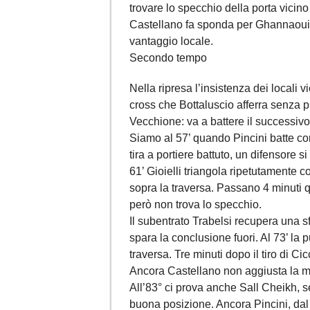
trovare lo specchio della porta vicino 
Castellano fa sponda per Ghannaoui c
vantaggio locale.
Secondo tempo
Nella ripresa l’insistenza dei locali 
cross che Bottaluscio afferra senza p
Vecchione: va a battere il successivo 
Siamo al 57’ quando Pincini batte co
tira a portiere battuto, un difensore s
61’ Gioielli triangola ripetutamente co
sopra la traversa. Passano 4 minuti qu
però non trova lo specchio.
Il subentrato Trabelsi recupera una s
spara la conclusione fuori. Al 73’ la
traversa. Tre minuti dopo il tiro di Cic
Ancora Castellano non aggiusta la m
All’83° ci prova anche Sall Cheikh, s
buona posizione. Ancora Pincini, dal l