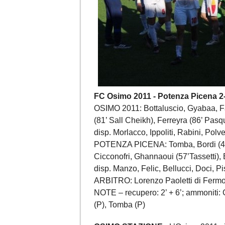
FC Osimo 2011 - Potenza Picena 2
OSIMO 2011: Bottaluscio, Gyabaa, Fab
(81’ Sall Cheikh), Ferreyra (86’ Pasqui
disp. Morlacco, Ippoliti, Rabini, Polv
POTENZA PICENA: Tomba, Bordi (4’ G
Cicconofri, Ghannaoui (57’Tassetti), 
disp. Manzo, Felic, Bellucci, Doci, Pi
ARBITRO: Lorenzo Paoletti di Ferm
NOTE – recupero: 2’ + 6’; ammoniti: 
(P), Tomba (P)