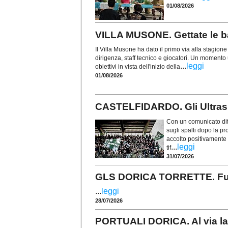
01/08/2026
VILLA MUSONE. Gettate le ba
Il Villa Musone ha dato il primo via alla stagio
dirigenza, staff tecnico e giocatori. Un momento u
...
leggi
obiettivi in vista dell'inizio della
01/08/2026
CASTELFIDARDO. Gli Ultras t
Con un comunicato diff
sugli spalti dopo la p
accolto positivamente i
...
leggi
tif
31/07/2026
GLS DORICA TORRETTE. Fusco 
...
leggi
28/07/2026
PORTUALI DORICA. Al via la 