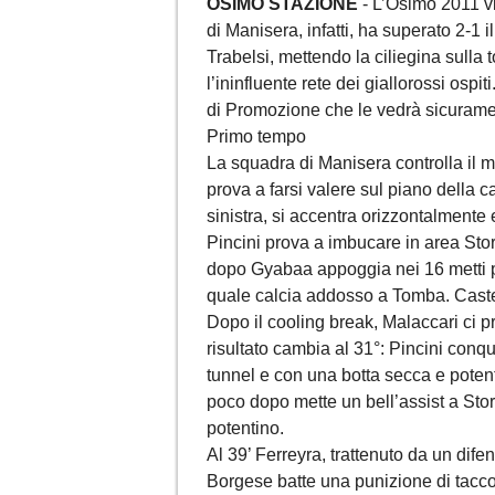
OSIMO STAZIONE
- L’Osimo 2011 vi
di Manisera, infatti, ha superato 2-1 
Trabelsi, mettendo la ciliegina sulla 
l’ininfluente rete dei giallorossi osp
di Promozione che le vedrà sicurame
Primo tempo
La squadra di Manisera controlla il m
prova a farsi valere sul piano della ca
sinistra, si accentra orizzontalmente e
Pincini prova a imbucare in area Stor
dopo Gyabaa appoggia nei 16 metti per
quale calcia addosso a Tomba. Castel
Dopo il cooling break, Malaccari ci pr
risultato cambia al 31°: Pincini conqu
tunnel e con una botta secca e potent
poco dopo mette un bell’assist a Stora
potentino.
Al 39’ Ferreyra, trattenuto da un dife
Borgese batte una punizione di tacco 