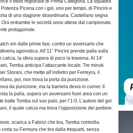
nce il titolo regionale di Prima Categoria. La squadra
il Potenza Picena con i gol, uno per tempo, di Pincini e
torta di una stagione straordinaria. Castellano segna
iti. Ora entrambe le società sono attese dal campionato
nte protagoniste.
atch sin dalle prime fasi, contro un avversario che
ttiveria agonistica. All’11° Pincini prende palla sulla
 calcia, la sfera supera di poco la traversa. Al 14’
ani, Tomba anticipa l’attaccante locale. Tre minuti
 Storani, che mette all’indietro per Ferreyra, il
lano, poi, non trova la porta da punizione.
ova da punizione, ma la barriera devia in corner. Il
ista la palla, supera un avversario fuori area con un
e batte Tomba sul suo palo, per l’1-0. L’autore del gol
ni, il quale calcia ma trova l’opposizione del portiere
nsore, scarica a Fabrizi che tira, Tomba controlla.
corta su Ferreyra che tira dalla trequarti, senza