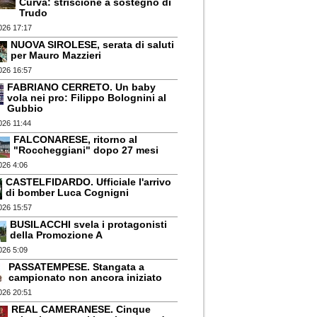
Curva: striscione a sostegno di
Trudo
026 17:17
NUOVA SIROLESE, serata di saluti
per Mauro Mazzieri
026 16:57
FABRIANO CERRETO. Un baby
vola nei pro: Filippo Bolognini al
Gubbio
026 11:44
FALCONARESE, ritorno al
"Roccheggiani" dopo 27 mesi
026 4:06
CASTELFIDARDO. Ufficiale l'arrivo
di bomber Luca Cognigni
026 15:57
BUSILACCHI svela i protagonisti
della Promozione A
026 5:09
PASSATEMPESE. Stangata a
campionato non ancora iniziato
026 20:51
REAL CAMERANESE. Cinque