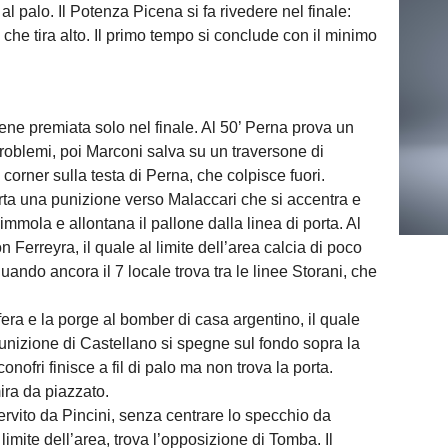
al palo. Il Potenza Picena si fa rivedere nel finale:
he tira alto. Il primo tempo si conclude con il minimo
viene premiata solo nel finale. Al 50’ Perna prova un
roblemi, poi Marconi salva su un traversone di
corner sulla testa di Perna, che colpisce fuori.
rta una punizione verso Malaccari che si accentra e
i immola e allontana il pallone dalla linea di porta. Al
n Ferreyra, il quale al limite dell’area calcia di poco
ando ancora il 7 locale trova tra le linee Storani, che
fera e la porge al bomber di casa argentino, il quale
 punizione di Castellano si spegne sul fondo sopra la
conofri finisce a fil di palo ma non trova la porta.
ira da piazzato.
ervito da Pincini, senza centrare lo specchio da
imite dell’area, trova l’opposizione di Tomba. Il