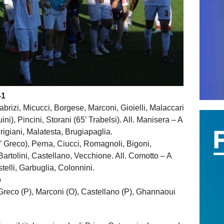
-1
rizi, Micucci, Borgese, Marconi, Gioielli, Malaccari
ni), Pincini, Storani (65’ Trabelsi). All. Manisera – A
erigiani, Malatesta, Brugiapaglia.
reco), Perna, Ciucci, Romagnoli, Bigoni,
Bartolini, Castellano, Vecchione. All. Comotto – A
stelli, Garbuglia, Colonnini.
o
Greco (P), Marconi (O), Castellano (P), Ghannaoui