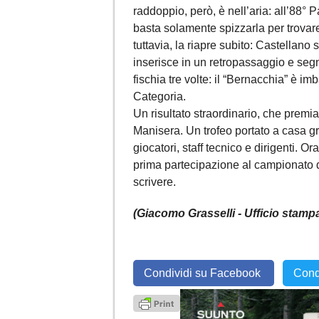
raddoppio, però, è nell’aria: all’88° P
basta solamente spizzarla per trovare 
tuttavia, la riapre subito: Castellano 
inserisce in un retropassaggio e segna
fischia tre volte: il “Bernacchia” è 
Categoria.
Un risultato straordinario, che premi
Manisera. Un trofeo portato a casa gr
giocatori, staff tecnico e dirigenti. 
prima partecipazione al campionato d
scrivere.
(Giacomo Grasselli - Ufficio stam
Condividi su Facebook
Cond