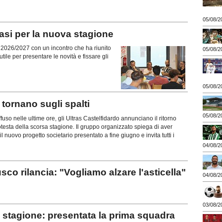
05/08/2
si per la nuova stagione
ne 2026/2027 con un incontro che ha riunito
05/08/2
tile per presentare le novità e fissare gli
05/08/2
ornano sugli spalti
05/08/2
uso nelle ultime ore, gli Ultras Castelfidardo annunciano il ritorno
rotesta della scorsa stagione. Il gruppo organizzato spiega di aver
l nuovo progetto societario presentato a fine giugno e invita tutti i
04/08/2
rilancia: "Vogliamo alzare l'asticella"
04/08/2
03/08/2
stagione: presentata la prima squadra