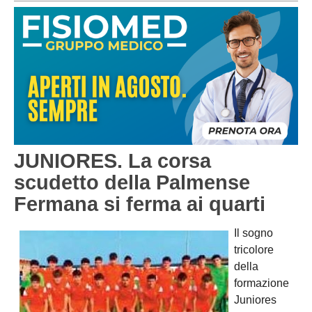
PESARO URBINO
PROMOZIONE
DIRETTA
Carica la tua Rosa
1^ CATEGORIA
2^ CATEGORIA
3^ CATEGORIA
GIOVANILI
JUNIORES. La corsa
scudetto della Palmense
Fermana si ferma ai quarti
Il sogno
tricolore
della
formazione
Juniores