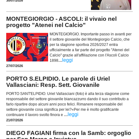
30/07/2026
MONTEGIORGIO - ASCOLI: il vivaio nel
progetto "Atenei nel Calcio"
MONTEGIORGIO. Importante passo in avanti per
il settore giovanile del Montegiorgio Calcio, che
per la stagione sportiva 2026/2027 entra
ufficialmente a far parte del progetto "Atenei del
Calcio" grazie all'affiliazione con l'Ascoli Calcio
...
leggi
1898
27/07/2026
PORTO S.ELPIDIO. Le parole di Uriel
Vallasciani: Resp. Sett. Giovanile
PORTO SANT'ELPIDIO. Uriel Vallasciani (foto) è alla terza stagione come
responsabile del settore giovanile biancazzurro dando il suo contributo a
farlo ripartire dopo alcuni anni poco felici. Rimanere responsabile del
settore giovanile cosa significa per lei?«Per me è molto gratificante
...
leggi
continuare il lavoro svolto finora e
21/07/2026
DIEGO FAGIANI firma con la Samb: orgoglio