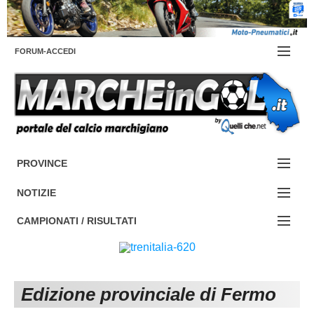
FORUM-ACCEDI
Contattaci
PROVINCE
EDIZIONE:
Cerca
NOTIZIE
ANCONA
NOTIZIE:
CAMPIONATI / RISULTATI
ASCOLI PICENO
SERIE C
Campionati e Risultati:
FERMO
SERIE D
NAZIONALI
Edizione provinciale di Fermo
MACERATA
ECCELLENZA
REGIONALI