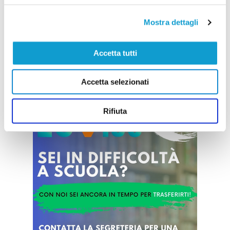
FERMO. Prende il via al campo sportivo
"Mazzoleni" del Tirassegno la nuova edizione dei
Mostra dettagli
campus estivi organizzati dall'Asd Capodarco
Calcio. Da oggi 2 luglio fino al 4 il sodalizio
fermano ospiterà il Campus Portieri e il Campus
Tecnico, riservati a bambini e ragazzi dagli 8 ai
Accetta tutti
...
leggi
16 anni, con numeri in costante cresci
02/07/2026
Accetta selezionati
Vai all'edizione provinciale
Rifiuta