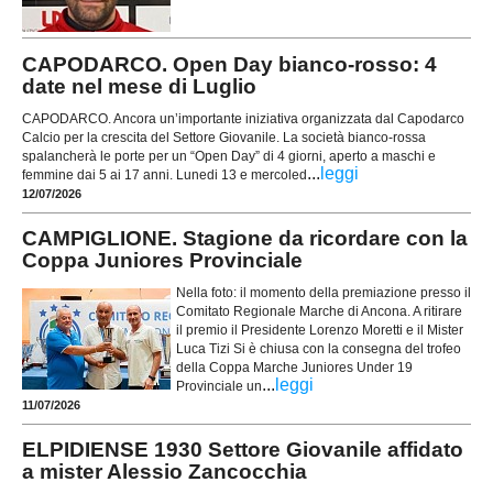
CAPODARCO. Open Day bianco-rosso: 4
date nel mese di Luglio
CAPODARCO. Ancora un’importante iniziativa organizzata dal Capodarco
Calcio per la crescita del Settore Giovanile. La società bianco-rossa
spalancherà le porte per un “Open Day” di 4 giorni, aperto a maschi e
...
leggi
femmine dai 5 ai 17 anni. Lunedi 13 e mercoled
12/07/2026
CAMPIGLIONE. Stagione da ricordare con la
Coppa Juniores Provinciale
Nella foto: il momento della premiazione presso il
Comitato Regionale Marche di Ancona. A ritirare
il premio il Presidente Lorenzo Moretti e il Mister
Luca Tizi Si è chiusa con la consegna del trofeo
della Coppa Marche Juniores Under 19
...
leggi
Provinciale un
11/07/2026
ELPIDIENSE 1930 Settore Giovanile affidato
a mister Alessio Zancocchia