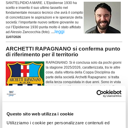
SANT'ELPIDIO A MARE. L’Elpidiense 1930 ha
scelto e inserito il suo ultimo tassello nel
fondamentale mosaico tecnico che avrà il compito
di concretizzare le aspirazioni e le speranze della
società: l’importante nuovo settore giovanile su
cui l’Elpidiense 1930 punta molto è stato affidato
...
leggi
ad Alessio Zancocchia (foto).
11/07/2026
ARCHETTI RAPAGNANO si conferma punto
di riferimento per il territorio
RAPAGNANO. Si è conclusa solo da pochi giorni
la stagione 2025/2026, caratterizzata, tra le altre
cose, dalla vittoria della Coppa Disciplina da
parte della società Archetti Rapagnano: si tratta
della terza conquistata in due anni. Sono in vista
importanti novità per quanto riguarda lo staff
...
leggi
tecnico. La società saluta mi
10/07/2026
PORTO S.ELPIDIO. Stortini: "Settore
Questo sito web utilizza i cookie
giovanile alla base del progetto"
Utilizziamo i cookie per personalizzare contenuti ed
Fabio Stortini (foto) è il nuovo presidente del Porto Sant'Elpidio e si