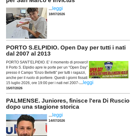
per San Marco e Invictus
...
leggi
18/07/2026
PORTO S.ELPIDIO. Open Day per tutti i nati
dal 2007 al 2013
PORTO SANT’ELPIDIO. E’ il momento di provarci!
Il Porto S. Elpidio apre le porte per un “Open Day”
presso il Campo “Enzo Belletti” per tutti i ragazzi,
anche per il ruolo di portiere. Questi i giorni fissati:
...
leggi
15 luglio 2026, ore 19:00 per i nati nel 2007-
15/07/2026
PALMENSE. Juniores, finisce l'era Di Ruscio
dopo una stagione storica
...
leggi
14/07/2026