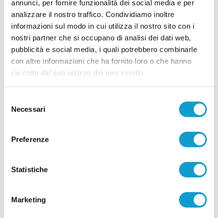
annunci, per fornire funzionalità dei social media e per
...
leggi
racconta nella sua prima intervista ufficiale. Presidente, qu
08/07/2026
analizzare il nostro traffico. Condividiamo inoltre
informazioni sul modo in cui utilizza il nostro sito con i
FERMANA e USA FERMO insieme per
nostri partner che si occupano di analisi dei dati web,
rilanciare il settore giovanile
pubblicità e social media, i quali potrebbero combinarle
La Fermana Football Club rafforza il proprio
con altre informazioni che ha fornito loro o che hanno
progetto dedicato ai giovani e guarda al territorio
raccolto dal suo utilizzo dei loro servizi.
come punto di partenza per costruire il futuro. La
società gialloblù ha infatti ufficializzato un
accordo di collaborazione con l'USA Fermo 2021,
...
leggi
con l'obiettivo di sviluppare un p
Selezione
04/07/2026
Necessari
del
consenso
MONTEGIORGIO. La guida della Juniores
affidata a Francesco Romanelli
Preferenze
Nella foto: Elvino Cassetta e Francesco Romanelli
Il Montegiorgio ha ufficializzato il nuovo allenatore
...
leggi
della formazione Juniores per la sta
Statistiche
03/07/2026
CAPODARCO CALCIO, al via i campus estivi
Marketing
con 65 giovani