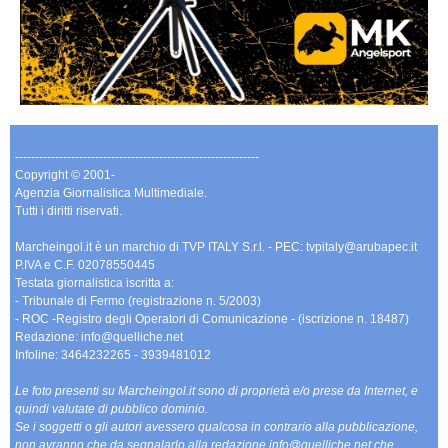
-------------------------------------------------------------
Copyright © 2001-
Agenzia Giornalistica Multimediale.
Tutti i diritti riservati.
Marcheingol.it è un marchio di TVP ITALY S.r.l. - PEC: tvpitaly@arubapec.it
P.IVA e C.F. 02078550445
Testata giornalistica iscritta a:
- Tribunale di Fermo (registrazione n. 5/2003)
- ROC -Registro degli Operatori di Comunicazione - (iscrizione n. 18487)
Redazione: info@quelliche.net
Infoline: 3464232265 - 3939481012
Le foto presenti su Marcheingol.it sono di proprietà e/o prese da Internet, e
quindi valutate di pubblico dominio.
Se i soggetti o gli autori avessero qualcosa in contrario alla pubblicazione,
non avranno che da segnalarlo alla redazione info@quelliche.net che