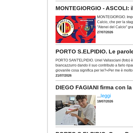
MONTEGIORGIO - ASCOLI: il v
MONTEGIORGIO. Importa
Calcio, che per la sta
"Atenei del Calcio" gra
27/07/2026
PORTO S.ELPIDIO. Le parole d
PORTO SANT'ELPIDIO. Uriel Vallasciani (foto) è 
biancazzurro dando il suo contributo a farlo ripa
giovanile cosa significa per lei?«Per me è molto 
21/07/2026
DIEGO FAGIANI firma con la 
...
leggi
18/07/2026