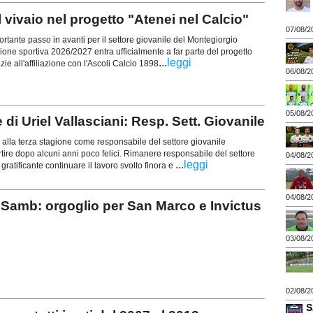
ivaio nel progetto "Atenei nel Calcio"
07/08/2
nte passo in avanti per il settore giovanile del Montegiorgio
gione sportiva 2026/2027 entra ufficialmente a far parte del progetto
...
leggi
zie all'affiliazione con l'Ascoli Calcio 1898
06/08/2
05/08/2
i Uriel Vallasciani: Resp. Sett. Giovanile
alla terza stagione come responsabile del settore giovanile
rtire dopo alcuni anni poco felici. Rimanere responsabile del settore
04/08/2
...
leggi
gratificante continuare il lavoro svolto finora e
04/08/2
Samb: orgoglio per San Marco e Invictus
03/08/2
02/08/2
S