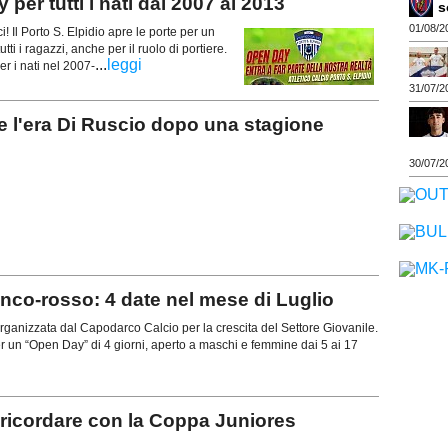
r tutti i nati dal 2007 al 2013
s
01/08/2
Il Porto S. Elpidio apre le porte per un
ti i ragazzi, anche per il ruolo di portiere.
...
leggi
er i nati nel 2007-
31/07/2
 l'era Di Ruscio dopo una stagione
30/07/2
o-rosso: 4 date nel mese di Luglio
anizzata dal Capodarco Calcio per la crescita del Settore Giovanile.
r un “Open Day” di 4 giorni, aperto a maschi e femmine dai 5 ai 17
icordare con la Coppa Juniores