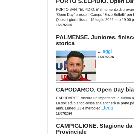
PORTO S.ELPIDIO. Open Day pe
PORTO SANT’ELPIDIO. E’ il momento di provarci! 
“Open Day” presso il Campo “Enzo Belletti” per tut
Questi i giorni fissati: 15 luglio 2026, ore 19:00 p
15/07/2026
PALMENSE. Juniores, finisce
storica
...
leggi
14/07/2026
CAPODARCO. Open Day bianc
CAPODARCO. Ancora un’importante iniziativa org
La società bianco-rossa spalancherà le porte pe
...
leggi
anni. Lunedi 13 e mercoled
12/07/2026
CAMPIGLIONE. Stagione da r
Provinciale