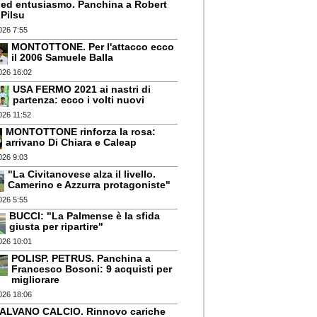
ed entusiasmo. Panchina a Robert
Pilsu
026 7:55
MONTOTTONE. Per l'attacco ecco
il 2006 Samuele Balla
026 16:02
USA FERMO 2021 ai nastri di
partenza: ecco i volti nuovi
026 11:52
MONTOTTONE rinforza la rosa:
arrivano Di Chiara e Caleap
026 9:03
"La Civitanovese alza il livello.
Camerino e Azzurra protagoniste"
026 5:55
BUCCI: "La Palmense è la sfida
giusta per ripartire"
026 10:01
POLISP. PETRUS. Panchina a
Francesco Bosoni: 9 acquisti per
migliorare
026 18:06
ALVANO CALCIO. Rinnovo cariche