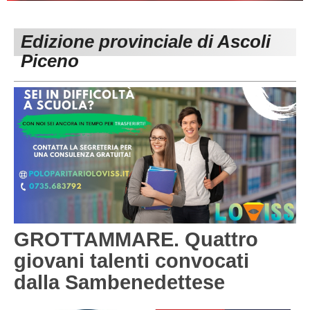
PESARO URBINO
PROMOZIONE
DIRETTA
Edizione provinciale di Ascoli
Carica la tua Rosa
1^ CATEGORIA
Piceno
2^ CATEGORIA
3^ CATEGORIA
GIOVANILI
GROTTAMMARE. Quattro
giovani talenti convocati
dalla Sambenedettese