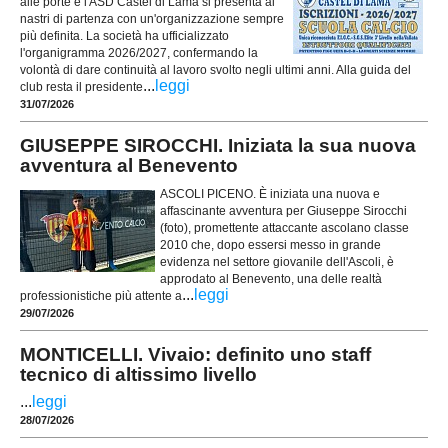
alle porte e l'ASD Castel di Lama si presenta ai
nastri di partenza con un'organizzazione sempre
più definita. La società ha ufficializzato
l'organigramma 2026/2027, confermando la
volontà di dare continuità al lavoro svolto negli ultimi anni. Alla guida del
...
leggi
club resta il presidente
31/07/2026
GIUSEPPE SIROCCHI. Iniziata la sua nuova
avventura al Benevento
ASCOLI PICENO. È iniziata una nuova e
affascinante avventura per Giuseppe Sirocchi
(foto), promettente attaccante ascolano classe
2010 che, dopo essersi messo in grande
evidenza nel settore giovanile dell'Ascoli, è
approdato al Benevento, una delle realtà
...
leggi
professionistiche più attente a
29/07/2026
MONTICELLI. Vivaio: definito uno staff
tecnico di altissimo livello
...
leggi
28/07/2026