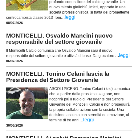
profondo conoscitore del calcio giovanile. Un
nuovo talento gialloblù, infatti, approda in una
società professionistica: si tratta del promettente
...
leggi
centrocampista classe 2013 Tom
08/07/2026
MONTICELLI. Osvaldo Mancini nuovo
responsabile del settore giovanile
Il Monticelli Calcio comunica che Osvaldo Mancini sarà il nuovo
...
leggi
responsabile del settore giovanile e attività di base. Da giocatore
06/07/2026
MONTICELLI. Tonino Celani lascia la
Presidenza del Settore Giovanile
ASCOLI PICENO. Tonino Celani (foto) comunica
che, a partire dalla prossima stagione, non
ricoprirà più il ruolo di Presidente del Settore
Giovanile del Monticelli Calcio e non proseguirà
la propria collaborazione con la società. Una
decisione assunta con serenità ed emozione, al
...
leggi
termine di tre anni
30/06/2026