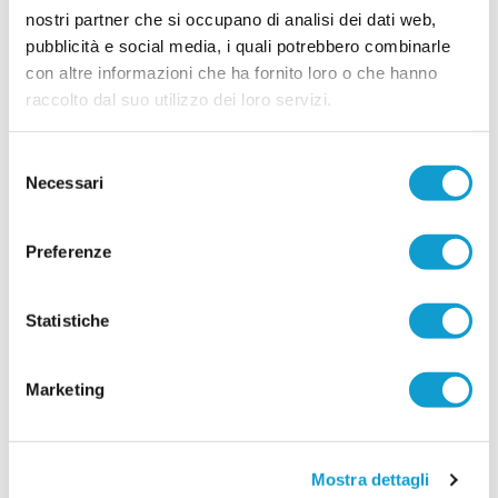
nostri partner che si occupano di analisi dei dati web,
PAGLIARE. A giugno Campus Tecnico con
pubblicità e social media, i quali potrebbero combinarle
ex calciatori di Serie A
con altre informazioni che ha fornito loro o che hanno
PAGLIARE DEL TRONTO. Una grande iniziativa
raccolto dal suo utilizzo dei loro servizi.
organizzata dall’ASD Pagliare per la prossima
estate: un Campus Tecnico di Calcio, presso il
Centro Sportivo Oasi "La Valle". Tutti i ragazzi
Selezione
che desiderano migliorare davvero il proprio
Necessari
del
livello tecnico troveranno degli insegnati di altissimo livello, pronti a
...
leggi
seguirl
consenso
19/05/2026
Preferenze
Vai all'edizione provinciale
Statistiche
Marketing
Mostra dettagli