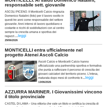
MONTICELLI. Ai saluti Domenico Natalini,
responsabile sett. giovanile
ASCOLI PICENO. Il Monticelli Calcio ringrazia
Domenico Natalini (foto) per il lavoro svolto in
questi tre anni come responsabile del settore
giovanile. Anni intensi di lavoro quotidiano e
costante e ricchi di soddisfazioni con al centro
sempre la crescita umana e sportiva dei
...
leggi
ragazzi.
29/06/2026
MONTICELLI entra ufficialmente nel
progetto Atenei Ascoli Calcio
Ascoli Calcio e Monticelli Calcio hanno
ufficializzato una partnership sportiva e formativa
che punta a rafforzare il percorso di crescita dei
giovani calciatori del territorio piceno. L'intesa,
...
leggi
maturata dopo mesi di confronto tr
13/06/2026
AZZURRA MARINER. I Giovanissimi vincono
il titolo provinciale
CASTEL DI LAMA – Una vittoria che vale un titolo e certifica la crescita di