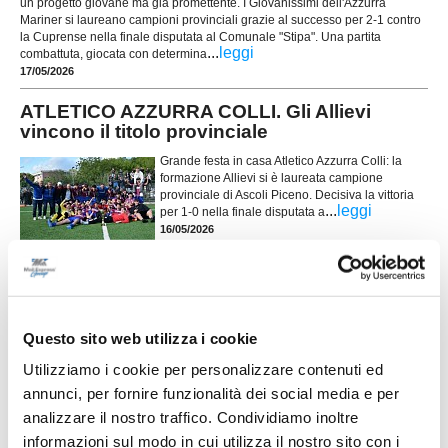
un progetto giovane ma già promettente. I Giovanissimi dell'Azzurra
Mariner si laureano campioni provinciali grazie al successo per 2-1 contro
la Cuprense nella finale disputata al Comunale "Stipa". Una partita
...
leggi
combattuta, giocata con determina
17/05/2026
ATLETICO AZZURRA COLLI. Gli Allievi
vincono il titolo provinciale
Grande festa in casa Atletico Azzurra Colli: la
formazione Allievi si è laureata campione
provinciale di Ascoli Piceno. Decisiva la vittoria
...
leggi
per 1-0 nella finale disputata a
16/05/2026
CASTEL DI LAMA. Orgoglio e
soddisfazione: Pulcini in finale regionale
CASTEL DI LAMA. L'ASD Castel di Lama non si
Questo sito web utilizza i cookie
ferma, per il secondo anno consecutivo, l’ASD
Castel di Lama celebra un risultato di grande
Utilizziamo i cookie per personalizzare contenuti ed
prestigio: la qualificazione alla finale regionale del
Torneo U10/U11 Grassroots Challenge categoria
annunci, per fornire funzionalità dei social media e per
Pulcini. Un traguardo importante che conferma la
analizzare il nostro traffico. Condividiamo inoltre
...
leggi
società tra le eccellenze del calcio giovanile marchigia
informazioni sul modo in cui utilizza il nostro sito con i
30/04/2026