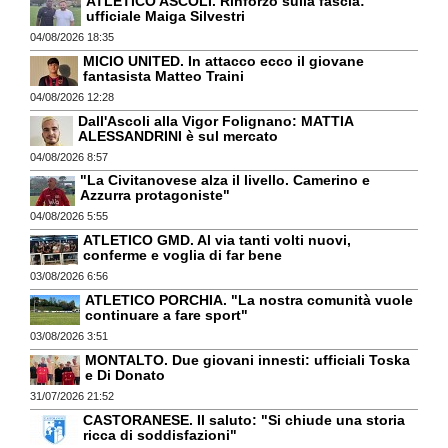
ATLETICO ASCOLI. Rinforzo sulla fascia:
ufficiale Maiga Silvestri
04/08/2026 18:35
MICIO UNITED. In attacco ecco il giovane
fantasista Matteo Traini
04/08/2026 12:28
Dall'Ascoli alla Vigor Folignano: MATTIA
ALESSANDRINI è sul mercato
04/08/2026 8:57
"La Civitanovese alza il livello. Camerino e
Azzurra protagoniste"
04/08/2026 5:55
ATLETICO GMD. Al via tanti volti nuovi,
conferme e voglia di far bene
03/08/2026 6:56
ATLETICO PORCHIA. "La nostra comunità vuole
continuare a fare sport"
03/08/2026 3:51
MONTALTO. Due giovani innesti: ufficiali Toska
e Di Donato
31/07/2026 21:52
CASTORANESE. Il saluto: "Si chiude una storia
ricca di soddisfazioni"