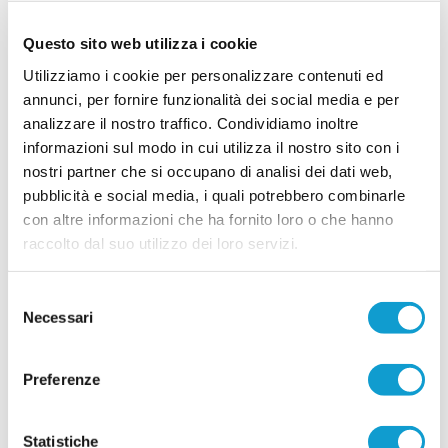
Grande festa in casa Atletico Azzurra Colli: la
formazione Allievi si è laureata campione
Questo sito web utilizza i cookie
provinciale di Ascoli Piceno. Decisiva la vittoria
...
leggi
per 1-0 nella finale disputata a
Utilizziamo i cookie per personalizzare contenuti ed
16/05/2026
annunci, per fornire funzionalità dei social media e per
analizzare il nostro traffico. Condividiamo inoltre
CASTEL DI LAMA. Orgoglio e
informazioni sul modo in cui utilizza il nostro sito con i
soddisfazione: Pulcini in finale regionale
nostri partner che si occupano di analisi dei dati web,
CASTEL DI LAMA. L'ASD Castel di Lama non si
pubblicità e social media, i quali potrebbero combinarle
ferma, per il secondo anno consecutivo, l’ASD
Castel di Lama celebra un risultato di grande
con altre informazioni che ha fornito loro o che hanno
prestigio: la qualificazione alla finale regionale del
raccolto dal suo utilizzo dei loro servizi.
Torneo U10/U11 Grassroots Challenge categoria
Pulcini. Un traguardo importante che conferma la
...
leggi
società tra le eccellenze del calcio giovanile marchigia
Selezione
30/04/2026
Necessari
del
PAGLIARE. A giugno Campus Tecnico con
consenso
ex calciatori di Serie A
Preferenze
PAGLIARE DEL TRONTO. Una grande iniziativa
organizzata dall’ASD Pagliare per la prossima
estate: un Campus Tecnico di Calcio, presso il
Statistiche
Centro Sportivo Oasi "La Valle". Tutti i ragazzi