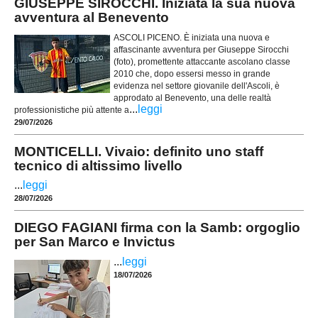
GIUSEPPE SIROCCHI. Iniziata la sua nuova
avventura al Benevento
ASCOLI PICENO. È iniziata una nuova e
affascinante avventura per Giuseppe Sirocchi
(foto), promettente attaccante ascolano classe
2010 che, dopo essersi messo in grande
evidenza nel settore giovanile dell'Ascoli, è
approdato al Benevento, una delle realtà
...
leggi
professionistiche più attente a
29/07/2026
MONTICELLI. Vivaio: definito uno staff
tecnico di altissimo livello
...
leggi
28/07/2026
DIEGO FAGIANI firma con la Samb: orgoglio
per San Marco e Invictus
...
leggi
18/07/2026