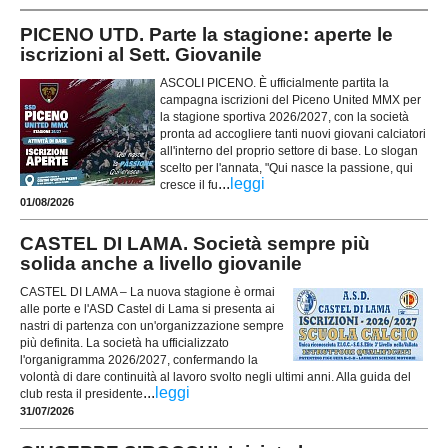
PICENO UTD. Parte la stagione: aperte le
iscrizioni al Sett. Giovanile
ASCOLI PICENO. È ufficialmente partita la
campagna iscrizioni del Piceno United MMX per
la stagione sportiva 2026/2027, con la società
pronta ad accogliere tanti nuovi giovani calciatori
all'interno del proprio settore di base. Lo slogan
scelto per l'annata, "Qui nasce la passione, qui
...
leggi
cresce il fu
01/08/2026
CASTEL DI LAMA. Società sempre più
solida anche a livello giovanile
CASTEL DI LAMA – La nuova stagione è ormai
alle porte e l'ASD Castel di Lama si presenta ai
nastri di partenza con un'organizzazione sempre
più definita. La società ha ufficializzato
l'organigramma 2026/2027, confermando la
volontà di dare continuità al lavoro svolto negli ultimi anni. Alla guida del
...
leggi
club resta il presidente
31/07/2026