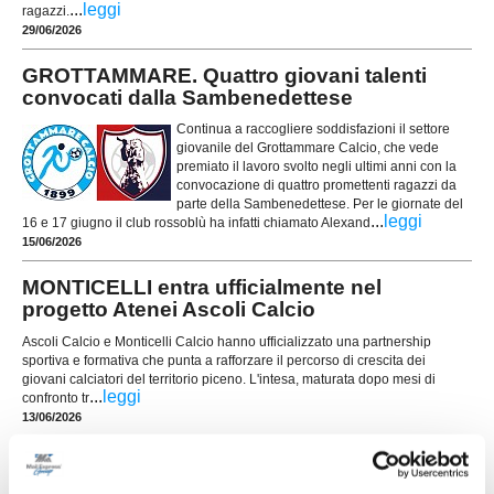
...
leggi
ragazzi.
29/06/2026
GROTTAMMARE. Quattro giovani talenti
convocati dalla Sambenedettese
Continua a raccogliere soddisfazioni il settore
giovanile del Grottammare Calcio, che vede
premiato il lavoro svolto negli ultimi anni con la
convocazione di quattro promettenti ragazzi da
parte della Sambenedettese. Per le giornate del
...
leggi
16 e 17 giugno il club rossoblù ha infatti chiamato Alexand
15/06/2026
MONTICELLI entra ufficialmente nel
progetto Atenei Ascoli Calcio
Ascoli Calcio e Monticelli Calcio hanno ufficializzato una partnership
sportiva e formativa che punta a rafforzare il percorso di crescita dei
giovani calciatori del territorio piceno. L'intesa, maturata dopo mesi di
...
leggi
confronto tr
13/06/2026
ATLETICO AZZURRA COLLI. Gli Allievi
vincono il titolo provinciale