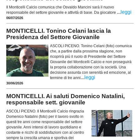
Il Monticelli Calcio comunica che Osvaldo Mancini sarà il nuovo
...
leggi
responsabile del settore giovanile e attività di base. Da giocatore
06/07/2026
MONTICELLI. Tonino Celani lascia la
Presidenza del Settore Giovanile
ASCOLI PICENO. Tonino Celani (foto) comunica
che, a partire dalla prossima stagione, non
ricoprirà più il ruolo di Presidente del Settore
Giovanile del Monticelli Calcio e non proseguirà
la propria collaborazione con la società. Una
decisione assunta con serenità ed emozione, al
...
leggi
termine di tre anni
30/06/2026
MONTICELLI. Ai saluti Domenico Natalini,
responsabile sett. giovanile
ASCOLI PICENO. Il Monticelli Calcio ringrazia
Domenico Natalini (foto) per il lavoro svolto in
questi tre anni come responsabile del settore
giovanile. Anni intensi di lavoro quotidiano e
costante e ricchi di soddisfazioni con al centro
sempre la crescita umana e sportiva dei