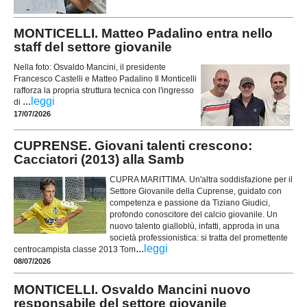
MONTICELLI. Matteo Padalino entra nello
staff del settore giovanile
Nella foto: Osvaldo Mancini, il presidente
Francesco Castelli e Matteo Padalino Il Monticelli
rafforza la propria struttura tecnica con l'ingresso
...
leggi
di
17/07/2026
CUPRENSE. Giovani talenti crescono:
Cacciatori (2013) alla Samb
CUPRA MARITTIMA. Un'altra soddisfazione per il
Settore Giovanile della Cuprense, guidato con
competenza e passione da Tiziano Giudici,
profondo conoscitore del calcio giovanile. Un
nuovo talento gialloblù, infatti, approda in una
società professionistica: si tratta del promettente
...
leggi
centrocampista classe 2013 Tom
08/07/2026
MONTICELLI. Osvaldo Mancini nuovo
responsabile del settore giovanile