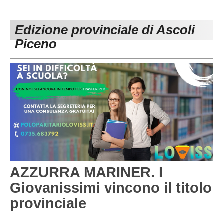
PESARO URBINO
PROMOZIONE
DIRETTA
Edizione provinciale di Ascoli
Carica la tua Rosa
1^ CATEGORIA
Piceno
2^ CATEGORIA
3^ CATEGORIA
GIOVANILI
AZZURRA MARINER. I
Giovanissimi vincono il titolo
provinciale