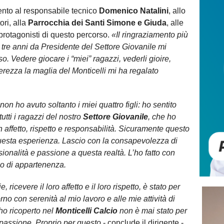
ento al responsabile tecnico
Domenico Natalini
, allo
tori, alla
Parrocchia dei Santi Simone e Giuda
, alle
i protagonisti di questo percorso.
«Il ringraziamento più
i tre anni da Presidente del Settore Giovanile mi
. Vedere giocare i “miei” ragazzi, vederli gioire,
ierezza la maglia del Monticelli mi ha regalato
non ho avuto soltanto i miei quattro figli: ho sentito
utti i ragazzi del nostro
Settore Giovanile
, che ho
ffetto, rispetto e responsabilità. Sicuramente questo
uesta esperienza. Lascio con la consapevolezza di
ionalità e passione a questa realtà. L’ho fatto con
so di appartenenza.
 ricevere il loro affetto e il loro rispetto, è stato per
rno con serenità al mio lavoro e alle mie attività di
ho ricoperto nel
Monticelli Calcio
non è mai stato per
passione. Proprio per questo
- conclude il dirigente -