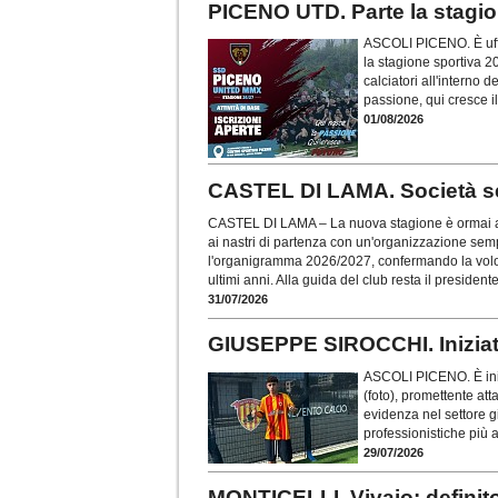
PICENO UTD. Parte la stagione
ASCOLI PICENO. È uffi
la stagione sportiva 2
calciatori all'interno 
passione, qui cresce il
01/08/2026
CASTEL DI LAMA. Società sem
CASTEL DI LAMA – La nuova stagione è ormai al
ai nastri di partenza con un'organizzazione sempr
l'organigramma 2026/2027, confermando la volont
ultimi anni. Alla guida del club resta il president
31/07/2026
GIUSEPPE SIROCCHI. Iniziat
ASCOLI PICENO. È iniz
(foto), promettente a
evidenza nel settore g
professionistiche più a
29/07/2026
MONTICELLI. Vivaio: definito 