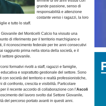
termine di tre anni vissuti con
grande passione, senso di
responsabilità e attenzione
costante verso i ragazzi, la loro
lie e tutto lo staff.
 Giovanile del Monticelli Calcio ha vissuto una
unto di riferimento per il territorio marchigiano e
ti, il riconoscimento federale per tre anni consecutivi
ai raggiunto prima nella storia della società, e il
l settore giovanile.
rsi formativi rivolti a staff, ragazzi e famiglie,
 educativa e soprattutto gestionale del settore. Sono
nti con società del territorio e realtà professionistiche,
i di confronto, crescita e visibilità. Particolare
er il recente accordo di collaborazione con l’
Ascoli
onoscimento del lavoro svolto dal Settore Giovanile,
lità del percorso portato avanti in questi anni.