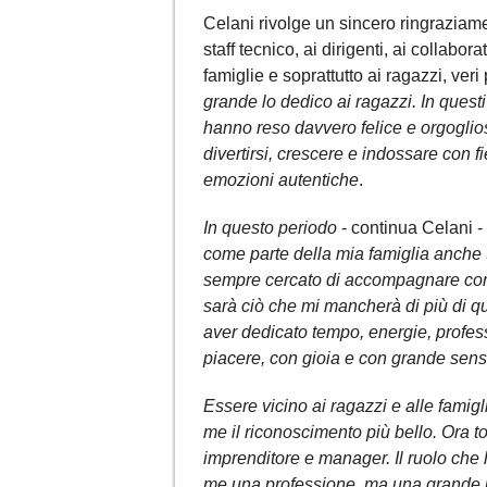
Celani rivolge un sincero ringraziam
staff tecnico, ai dirigenti, ai collabora
famiglie e soprattutto ai ragazzi, ver
grande lo dedico ai ragazzi. In quest
hanno reso davvero felice e orgoglioso
divertirsi, crescere e indossare con f
emozioni autentiche
.
In questo periodo
- continua Celani -
come parte della mia famiglia anche t
sempre cercato di accompagnare con a
sarà ciò che mi mancherà di più di q
aver dedicato tempo, energie, profess
piacere, con gioia e con grande sen
Essere vicino ai ragazzi e alle famiglie,
me il riconoscimento più bello. Ora to
imprenditore e manager. Il ruolo che 
me una professione, ma una grande 