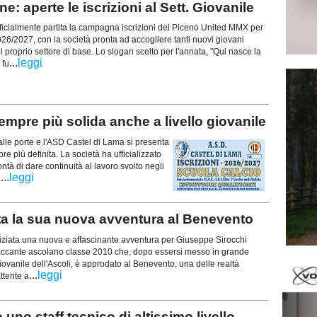
: aperte le iscrizioni al Sett. Giovanile
cialmente partita la campagna iscrizioni del Piceno United MMX per
026/2027, con la società pronta ad accogliere tanti nuovi giovani
del proprio settore di base. Lo slogan scelto per l'annata, "Qui nasce la
...
leggi
 fu
pre più solida anche a livello giovanile
le porte e l'ASD Castel di Lama si presenta
e più definita. La società ha ufficializzato
à di dare continuità al lavoro svolto negli
...
leggi
e
a la sua nuova avventura al Benevento
iata una nuova e affascinante avventura per Giuseppe Sirocchi
ttaccante ascolano classe 2010 che, dopo essersi messo in grande
iovanile dell'Ascoli, è approdato al Benevento, una delle realtà
...
leggi
ttente a
uno staff tecnico di altissimo livello