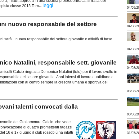
blù, infatti, approda in una società professionistica: si tratta del
...
leggi
mpista classe 2013 Tom
04/08/2
i nuovo responsabile del settore
04/08/2
 sarà il nuovo responsabile del settore giovanile e attività di base.
04/08/2
co Natalini, responsabile sett. giovanile
04/08/2
icelli Calcio ringrazia Domenico Natalini (foto) per il lavoro svolto in
esponsabile del settore giovanile. Anni intensi di lavoro quotidiano e
oddisfazioni con al centro sempre la crescita umana e sportiva dei
03/08/2
ni talenti convocati dalla
03/08/2
giovanile del Grottammare Calcio, che vede
a convocazione di quattro promettenti ragazzi
el 16 e 17 giugno il club rossoblù ha infatti
31/07/2