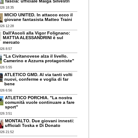
fascia: ufficiale Maiga Silvestri
026 18:35
MICIO UNITED. In attacco ecco il
giovane fantasista Matteo Traini
026 12:28
Dall'Ascoli alla Vigor Folignano:
MATTIA ALESSANDRINI è sul
mercato
026 8:57
"La Civitanovese alza il livello.
Camerino e Azzurra protagoniste"
026 5:55
ATLETICO GMD. Al via tanti volti
nuovi, conferme e voglia di far
bene
026 6:56
ATLETICO PORCHIA. "La nostra
comunità vuole continuare a fare
sport"
026 3:51
MONTALTO. Due giovani innesti:
ufficiali Toska e Di Donato
026 21:52