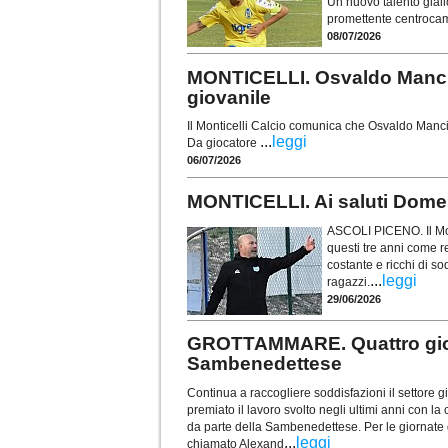
Un nuovo talento giallo
promettente centroca
08/07/2026
MONTICELLI. Osvaldo Mancin
giovanile
Il Monticelli Calcio comunica che Osvaldo Mancini
...
leggi
Da giocatore
06/07/2026
MONTICELLI. Ai saluti Domeni
ASCOLI PICENO. Il Mont
questi tre anni come r
costante e ricchi di s
...
leggi
ragazzi.
29/06/2026
GROTTAMMARE. Quattro giova
Sambenedettese
Continua a raccogliere soddisfazioni il settore 
premiato il lavoro svolto negli ultimi anni con l
da parte della Sambenedettese. Per le giornate d
...
leggi
chiamato Alexand