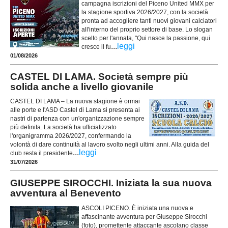
campagna iscrizioni del Piceno United MMX per
la stagione sportiva 2026/2027, con la società
pronta ad accogliere tanti nuovi giovani calciatori
all'interno del proprio settore di base. Lo slogan
scelto per l'annata, "Qui nasce la passione, qui
...
leggi
cresce il fu
01/08/2026
CASTEL DI LAMA. Società sempre più
solida anche a livello giovanile
CASTEL DI LAMA – La nuova stagione è ormai
alle porte e l'ASD Castel di Lama si presenta ai
nastri di partenza con un'organizzazione sempre
più definita. La società ha ufficializzato
l'organigramma 2026/2027, confermando la
volontà di dare continuità al lavoro svolto negli ultimi anni. Alla guida del
...
leggi
club resta il presidente
31/07/2026
GIUSEPPE SIROCCHI. Iniziata la sua nuova
avventura al Benevento
ASCOLI PICENO. È iniziata una nuova e
affascinante avventura per Giuseppe Sirocchi
(foto), promettente attaccante ascolano classe