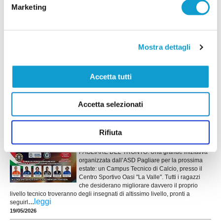
16/05/2026
Marketing
CASTEL DI LAMA. Orgoglio e
soddisfazione: Pulcini in finale regionale
Mostra dettagli
CASTEL DI LAMA. L'ASD Castel di Lama non si
ferma, per il secondo anno consecutivo, l’ASD
Castel di Lama celebra un risultato di grande
prestigio: la qualificazione alla finale regionale del
Accetta tutti
Torneo U10/U11 Grassroots Challenge categoria
Pulcini. Un traguardo importante che conferma la
...
leggi
società tra le eccellenze del calcio giovanile marchigia
Accetta selezionati
30/04/2026
PAGLIARE. A giugno Campus Tecnico con
Rifiuta
ex calciatori di Serie A
PAGLIARE DEL TRONTO. Una grande iniziativa
organizzata dall’ASD Pagliare per la prossima
estate: un Campus Tecnico di Calcio, presso il
Centro Sportivo Oasi "La Valle". Tutti i ragazzi
che desiderano migliorare davvero il proprio
livello tecnico troveranno degli insegnati di altissimo livello, pronti a
...
leggi
seguirl
19/05/2026