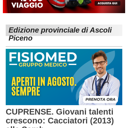
MACERATA
ECCELLENZA
REGIONALI
PESARO URBINO
PROMOZIONE
DIRETTA
Edizione provinciale di Ascoli
Carica la tua Rosa
1^ CATEGORIA
Piceno
2^ CATEGORIA
3^ CATEGORIA
GIOVANILI
CUPRENSE. Giovani talenti
crescono: Cacciatori (2013)