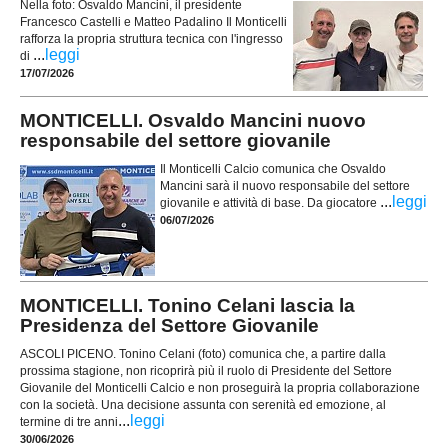
Nella foto: Osvaldo Mancini, il presidente
Francesco Castelli e Matteo Padalino Il Monticelli
rafforza la propria struttura tecnica con l'ingresso
...
leggi
di
17/07/2026
MONTICELLI. Osvaldo Mancini nuovo
responsabile del settore giovanile
Il Monticelli Calcio comunica che Osvaldo
Mancini sarà il nuovo responsabile del settore
...
leggi
giovanile e attività di base. Da giocatore
06/07/2026
MONTICELLI. Tonino Celani lascia la
Presidenza del Settore Giovanile
ASCOLI PICENO. Tonino Celani (foto) comunica che, a partire dalla
prossima stagione, non ricoprirà più il ruolo di Presidente del Settore
Giovanile del Monticelli Calcio e non proseguirà la propria collaborazione
con la società. Una decisione assunta con serenità ed emozione, al
...
leggi
termine di tre anni
30/06/2026