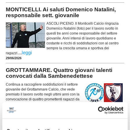
MONTICELLI. Ai saluti Domenico Natalini,
responsabile sett. giovanile
ASCOLI PICENO. Il Monticelli Calcio ringrazia
Domenico Natalini (foto) per il lavoro svolto in
questi tre anni come responsabile del settore
giovanile. Anni intensi di lavoro quotidiano e
costante e ricchi di soddisfazioni con al centro
sempre la crescita umana e sportiva dei
...
leggi
ragazzi.
29/06/2026
GROTTAMMARE. Quattro giovani talenti
convocati dalla Sambenedettese
Continua a raccogliere soddisfazioni il settore
giovanile del Grottammare Calcio, che vede
premiato il lavoro svolto negli ultimi anni con la
convocazione di quattro promettenti ragazzi da
parte della Sambenedettese. Per le giornate del
...
leggi
16 e 17 giugno il club rossoblù ha infatti chiamato Alexand
15/06/2026
MONTICELLI entra ufficialmente nel