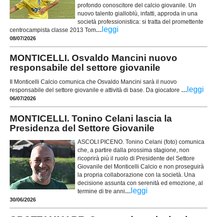
profondo conoscitore del calcio giovanile. Un
nuovo talento gialloblù, infatti, approda in una
società professionistica: si tratta del promettente
...
leggi
centrocampista classe 2013 Tom
08/07/2026
MONTICELLI. Osvaldo Mancini nuovo
responsabile del settore giovanile
Il Monticelli Calcio comunica che Osvaldo Mancini sarà il nuovo
...
leggi
responsabile del settore giovanile e attività di base. Da giocatore
06/07/2026
MONTICELLI. Tonino Celani lascia la
Presidenza del Settore Giovanile
ASCOLI PICENO. Tonino Celani (foto) comunica
che, a partire dalla prossima stagione, non
ricoprirà più il ruolo di Presidente del Settore
Giovanile del Monticelli Calcio e non proseguirà
la propria collaborazione con la società. Una
decisione assunta con serenità ed emozione, al
...
leggi
termine di tre anni
30/06/2026