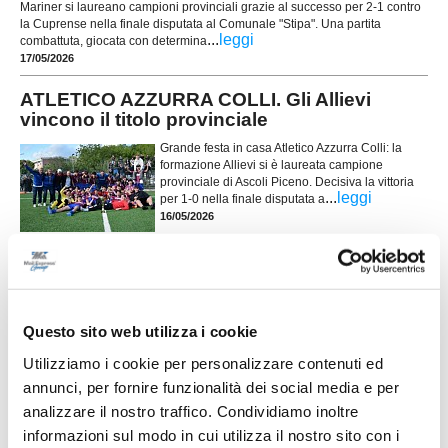
Mariner si laureano campioni provinciali grazie al successo per 2-1 contro
la Cuprense nella finale disputata al Comunale "Stipa". Una partita
...
leggi
combattuta, giocata con determina
17/05/2026
ATLETICO AZZURRA COLLI. Gli Allievi
vincono il titolo provinciale
Grande festa in casa Atletico Azzurra Colli: la
formazione Allievi si è laureata campione
provinciale di Ascoli Piceno. Decisiva la vittoria
...
leggi
per 1-0 nella finale disputata a
16/05/2026
CASTEL DI LAMA. Orgoglio e
soddisfazione: Pulcini in finale regionale
CASTEL DI LAMA. L'ASD Castel di Lama non si
ferma, per il secondo anno consecutivo, l’ASD
Questo sito web utilizza i cookie
Castel di Lama celebra un risultato di grande
Utilizziamo i cookie per personalizzare contenuti ed
prestigio: la qualificazione alla finale regionale del
Torneo U10/U11 Grassroots Challenge categoria
annunci, per fornire funzionalità dei social media e per
Pulcini. Un traguardo importante che conferma la
analizzare il nostro traffico. Condividiamo inoltre
...
leggi
società tra le eccellenze del calcio giovanile marchigia
30/04/2026
informazioni sul modo in cui utilizza il nostro sito con i