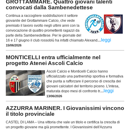
GROTTAMMARE. Quattro giovani talenti
convocati dalla Sambenedettese
Continua a raccogliere soddisfazioni il settore
giovanile del Grottammare Calcio, che vede
premiato il lavoro svolto negli ultimi anni con la
convocazione di quattro promettenti ragazzi da
parte della Sambenedettese. Per le giornate del
...
leggi
16 e 17 giugno il club rossoblù ha infatti chiamato Alexand
15/06/2026
MONTICELLI entra ufficialmente nel
progetto Atenei Ascoli Calcio
Ascoli Calcio e Monticelli Calcio hanno
ufficializzato una partnership sportiva e formativa
che punta a rafforzare il percorso di crescita dei
giovani calciatori del territorio piceno. L'intesa,
...
leggi
maturata dopo mesi di confronto tr
13/06/2026
AZZURRA MARINER. I Giovanissimi vincono
il titolo provinciale
CASTEL DI LAMA – Una vittoria che vale un titolo e certifica la crescita di
un progetto giovane ma già promettente. I Giovanissimi dell'Azzurra