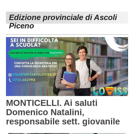
PESARO URBINO
PROMOZIONE
DIRETTA
Edizione provinciale di Ascoli
Carica la tua Rosa
1^ CATEGORIA
Piceno
2^ CATEGORIA
3^ CATEGORIA
GIOVANILI
MONTICELLI. Ai saluti
Domenico Natalini,
responsabile sett. giovanile