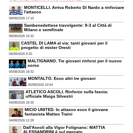
MONTICELLI. Arriva Roberto Di Nardo a rinforzare
l'attacco
08/08/2026 17:10
Sambenedettese travolgente: 9-3 al Città di
Milano e semifinale
08/08/2026 10:32
CASTEL DI LAMA al via: tanti giovani per il
progetto di mister Oresti
06/08/2026 9:20
MALTIGNANO. Tre giovani rinforzi per il nuovo
corso
05/08/2026 18:32
MONTALTO. Ecco altri tre giovani
05/08/2026 10:54
ATLETICO ASCOLI. Rinforzo sulla fascia:
ufficiale Maiga Silvestri
04/08/2026 18:35
MICIO UNITED. In attacco ecco il giovane
fantasista Matteo Traini
04/08/2026 12:28
Dall'Ascoli alla Vigor Folignano: MATTIA
ALESSANDRINI è sul mercato