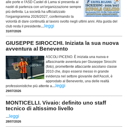
alle porte e l'ASD Castel di Lama si presenta ai
nastri di partenza con un'organizzazione sempre
più definita. La società ha ufficializzato
l'organigramma 2026/2027, confermando la
volontà di dare continuità al lavoro svolto negli ultimi anni. Alla guida del
...
leggi
club resta il presidente
31/07/2026
GIUSEPPE SIROCCHI. Iniziata la sua nuova
avventura al Benevento
ASCOLI PICENO. È iniziata una nuova e
affascinante avventura per Giuseppe Sirocchi
(foto), promettente attaccante ascolano classe
2010 che, dopo essersi messo in grande
evidenza nel settore giovanile dell'Ascoli, è
approdato al Benevento, una delle realtà
...
leggi
professionistiche più attente a
29/07/2026
MONTICELLI. Vivaio: definito uno staff
tecnico di altissimo livello
...
leggi
28/07/2026