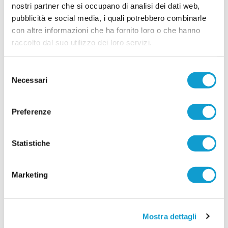
nostri partner che si occupano di analisi dei dati web,
PAGLIARE. A giugno Campus Tecnico con
pubblicità e social media, i quali potrebbero combinarle
ex calciatori di Serie A
con altre informazioni che ha fornito loro o che hanno
PAGLIARE DEL TRONTO. Una grande iniziativa
raccolto dal suo utilizzo dei loro servizi.
organizzata dall’ASD Pagliare per la prossima
estate: un Campus Tecnico di Calcio, presso il
Centro Sportivo Oasi "La Valle". Tutti i ragazzi
Selezione
che desiderano migliorare davvero il proprio
Necessari
livello tecnico troveranno degli insegnati di altissimo livello, pronti a
del
...
leggi
seguirl
consenso
19/05/2026
Preferenze
Vai all'edizione provinciale
Statistiche
Marketing
Mostra dettagli