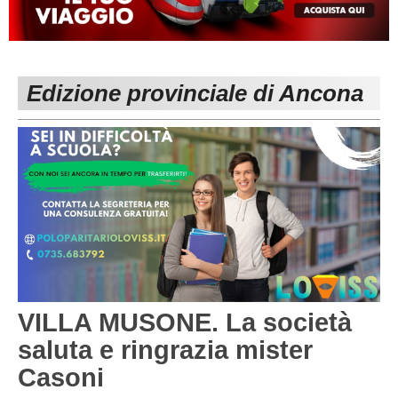
MACERATA
ECCELLENZA
REGIONALI
PESARO URBINO
PROMOZIONE
DIRETTA
Edizione provinciale di Ancona
Carica la tua Rosa
1^ CATEGORIA
2^ CATEGORIA
3^ CATEGORIA
GIOVANILI
VILLA MUSONE. La società
saluta e ringrazia mister
Casoni