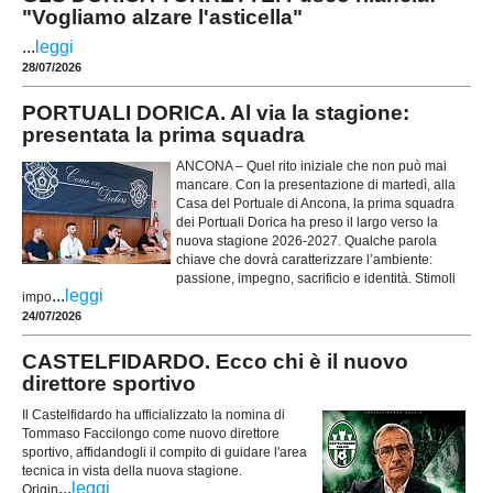
"Vogliamo alzare l'asticella"
...
leggi
28/07/2026
PORTUALI DORICA. Al via la stagione:
presentata la prima squadra
ANCONA – Quel rito iniziale che non può mai
mancare. Con la presentazione di martedì, alla
Casa del Portuale di Ancona, la prima squadra
dei Portuali Dorica ha preso il largo verso la
nuova stagione 2026-2027. Qualche parola
chiave che dovrà caratterizzare l’ambiente:
passione, impegno, sacrificio e identità. Stimoli
...
leggi
impo
24/07/2026
CASTELFIDARDO. Ecco chi è il nuovo
direttore sportivo
Il Castelfidardo ha ufficializzato la nomina di
Tommaso Faccilongo come nuovo direttore
sportivo, affidandogli il compito di guidare l'area
tecnica in vista della nuova stagione.
...
leggi
Origin