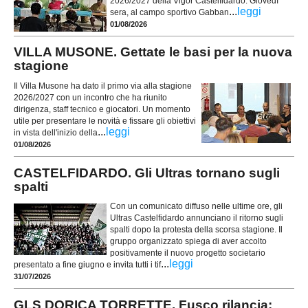
2026/2027 della Vigor Castelfidardo. Giovedì
...
leggi
sera, al campo sportivo Gabban
01/08/2026
VILLA MUSONE. Gettate le basi per la nuova
stagione
Il Villa Musone ha dato il primo via alla stagione
2026/2027 con un incontro che ha riunito
dirigenza, staff tecnico e giocatori. Un momento
utile per presentare le novità e fissare gli obiettivi
...
leggi
in vista dell'inizio della
01/08/2026
CASTELFIDARDO. Gli Ultras tornano sugli
spalti
Con un comunicato diffuso nelle ultime ore, gli
Ultras Castelfidardo annunciano il ritorno sugli
spalti dopo la protesta della scorsa stagione. Il
gruppo organizzato spiega di aver accolto
positivamente il nuovo progetto societario
...
leggi
presentato a fine giugno e invita tutti i tif
31/07/2026
GLS DORICA TORRETTE. Fusco rilancia: