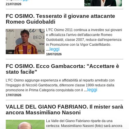
21/07/2026
FC OSIMO. Tesserato il giovane attacante
Romeo Guidobaldi
L'FC Osimo 2011 continua a investire sui giovani
e ufficializza l'arrivo dell'attaccante Romeo
Guidobaldi, classe 2007, reduce dall'esperienza
in Promozione con la Vigor Castelfidardo.
...
leggi
18/07/2026
FC OSIMO. Ecco Gambacorta: "Accettare è
stato facile"
L'FC Osimo aggiunge esperienza e affidabilità al reparto arretrato con
l'ingaggio di Niccolò Gambacorta, difensore classe 1999 reduce dalla
...
leggi
promozione in Prima Categoria conquistata con il
17/07/2026
VALLE DEL GIANO FABRIANO. Il mister sarà
ancora Massimiliano Nasoni
La Valle del Giano Fabriano riparte da una
certezza: Massimiliano Nasoni (foto) sarà ancora