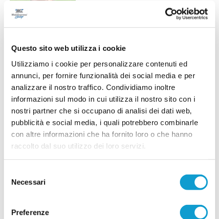
l'allenatore della prima squadra impegnata nel
campionato di Seconda Categoria Marche. Una
riconferma fortemente voluta dalla società,
arrivata al termine di una stagione intensa e ricca
di difficoltà, nella quale il tecnico ha saputo
...
leggi
m
Questo sito web utilizza i cookie
16/07/2026
Utilizziamo i cookie per personalizzare contenuti ed
NUOVA SIROLESE. Sei nuovi innesti per
annunci, per fornire funzionalità dei social media e per
alzare l'asticella
analizzare il nostro traffico. Condividiamo inoltre
...
leggi
informazioni sul modo in cui utilizza il nostro sito con i
16/07/2026
nostri partner che si occupano di analisi dei dati web,
pubblicità e social media, i quali potrebbero combinarle
con altre informazioni che ha fornito loro o che hanno
raccolto dal suo utilizzo dei loro servizi.
FC OSIMO. Rinforzo in difesa: preso
Lorenzo Baccarini
Selezione
L'FC Osimo 2011 aggiunge un nuovo tassello al
Necessari
del
reparto arretrato con l'ingaggio del difensore
centrale Lorenzo Baccarini, classe 2003, reduce
consenso
dall'ultima stagione disputata con la
...
leggi
Filottranes
Preferenze
16/07/2026