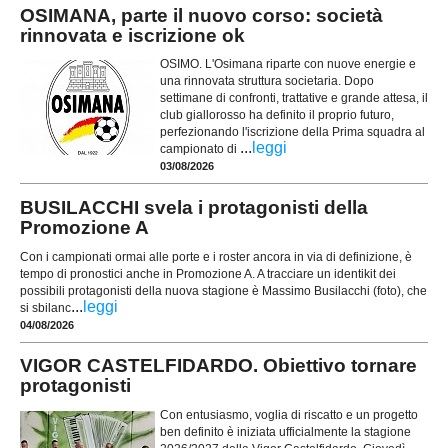
OSIMANA, parte il nuovo corso: società
rinnovata e iscrizione ok
OSIMO. L'Osimana riparte con nuove energie e
una rinnovata struttura societaria. Dopo
settimane di confronti, trattative e grande attesa, il
club giallorosso ha definito il proprio futuro,
perfezionando l'iscrizione della Prima squadra al
...
leggi
campionato di
03/08/2026
BUSILACCHI svela i protagonisti della
Promozione A
Con i campionati ormai alle porte e i roster ancora in via di definizione, è
tempo di pronostici anche in Promozione A. A tracciare un identikit dei
possibili protagonisti della nuova stagione è Massimo Busilacchi (foto), che
...
leggi
si sbilanc
04/08/2026
VIGOR CASTELFIDARDO. Obiettivo tornare
protagonisti
Con entusiasmo, voglia di riscatto e un progetto
ben definito è iniziata ufficialmente la stagione