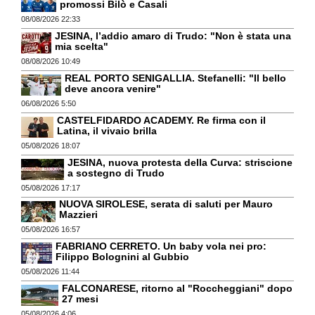
promossi Bilò e Casali
08/08/2026 22:33
JESINA, l’addio amaro di Trudo: "Non è stata una
mia scelta"
08/08/2026 10:49
REAL PORTO SENIGALLIA. Stefanelli: "Il bello
deve ancora venire"
06/08/2026 5:50
CASTELFIDARDO ACADEMY. Re firma con il
Latina, il vivaio brilla
05/08/2026 18:07
JESINA, nuova protesta della Curva: striscione
a sostegno di Trudo
05/08/2026 17:17
NUOVA SIROLESE, serata di saluti per Mauro
Mazzieri
05/08/2026 16:57
FABRIANO CERRETO. Un baby vola nei pro:
Filippo Bolognini al Gubbio
05/08/2026 11:44
FALCONARESE, ritorno al "Roccheggiani" dopo
27 mesi
05/08/2026 4:06