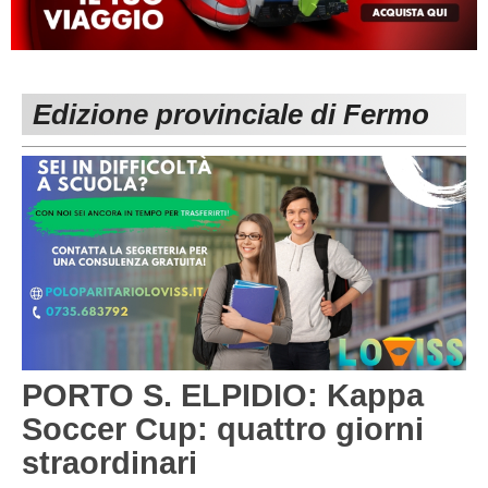
MACERATA
ECCELLENZA
REGIONALI
PESARO URBINO
PROMOZIONE
DIRETTA
Edizione provinciale di Fermo
Carica la tua Rosa
1^ CATEGORIA
2^ CATEGORIA
3^ CATEGORIA
GIOVANILI
PORTO S. ELPIDIO: Kappa
Soccer Cup: quattro giorni
straordinari