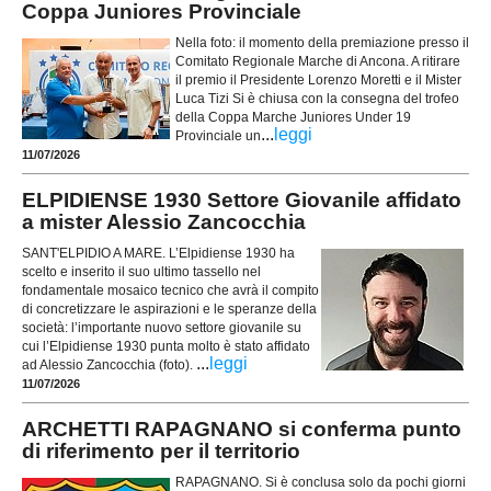
Coppa Juniores Provinciale
Nella foto: il momento della premiazione presso il
Comitato Regionale Marche di Ancona. A ritirare
il premio il Presidente Lorenzo Moretti e il Mister
Luca Tizi Si è chiusa con la consegna del trofeo
della Coppa Marche Juniores Under 19
...
leggi
Provinciale un
11/07/2026
ELPIDIENSE 1930 Settore Giovanile affidato
a mister Alessio Zancocchia
SANT'ELPIDIO A MARE. L’Elpidiense 1930 ha
scelto e inserito il suo ultimo tassello nel
fondamentale mosaico tecnico che avrà il compito
di concretizzare le aspirazioni e le speranze della
società: l’importante nuovo settore giovanile su
cui l’Elpidiense 1930 punta molto è stato affidato
...
leggi
ad Alessio Zancocchia (foto).
11/07/2026
ARCHETTI RAPAGNANO si conferma punto
di riferimento per il territorio
RAPAGNANO. Si è conclusa solo da pochi giorni