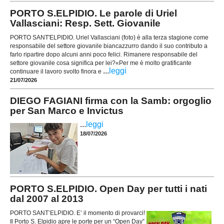
PORTO S.ELPIDIO. Le parole di Uriel
Vallasciani: Resp. Sett. Giovanile
PORTO SANT'ELPIDIO. Uriel Vallasciani (foto) è alla terza stagione come
responsabile del settore giovanile biancazzurro dando il suo contributo a
farlo ripartire dopo alcuni anni poco felici. Rimanere responsabile del
settore giovanile cosa significa per lei?«Per me è molto gratificante
...
leggi
continuare il lavoro svolto finora e
21/07/2026
DIEGO FAGIANI firma con la Samb: orgoglio
per San Marco e Invictus
...
leggi
18/07/2026
PORTO S.ELPIDIO. Open Day per tutti i nati
dal 2007 al 2013
PORTO SANT’ELPIDIO. E’ il momento di provarci!
Il Porto S. Elpidio apre le porte per un “Open Day”