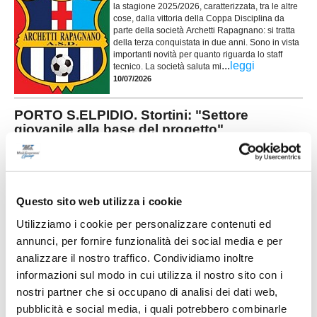
la stagione 2025/2026, caratterizzata, tra le altre
cose, dalla vittoria della Coppa Disciplina da
parte della società Archetti Rapagnano: si tratta
della terza conquistata in due anni. Sono in vista
importanti novità per quanto riguarda lo staff
...
leggi
tecnico. La società saluta mi
10/07/2026
PORTO S.ELPIDIO. Stortini: "Settore
giovanile alla base del progetto"
Fabio Stortini (foto) è il nuovo presidente del Porto Sant'Elpidio e si
...
leggi
racconta nella sua prima intervista ufficiale. Presidente, qu
08/07/2026
Questo sito web utilizza i cookie
FERMANA e USA FERMO insieme per
rilanciare il settore giovanile
Utilizziamo i cookie per personalizzare contenuti ed
La Fermana Football Club rafforza il proprio
annunci, per fornire funzionalità dei social media e per
progetto dedicato ai giovani e guarda al territorio
analizzare il nostro traffico. Condividiamo inoltre
come punto di partenza per costruire il futuro. La
informazioni sul modo in cui utilizza il nostro sito con i
società gialloblù ha infatti ufficializzato un
accordo di collaborazione con l'USA Fermo 2021,
nostri partner che si occupano di analisi dei dati web,
...
leggi
con l'obiettivo di sviluppare un p
pubblicità e social media, i quali potrebbero combinarle
04/07/2026