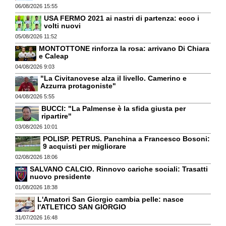
06/08/2026 15:55
USA FERMO 2021 ai nastri di partenza: ecco i
volti nuovi
05/08/2026 11:52
MONTOTTONE rinforza la rosa: arrivano Di Chiara
e Caleap
04/08/2026 9:03
"La Civitanovese alza il livello. Camerino e
Azzurra protagoniste"
04/08/2026 5:55
BUCCI: "La Palmense è la sfida giusta per
ripartire"
03/08/2026 10:01
POLISP. PETRUS. Panchina a Francesco Bosoni:
9 acquisti per migliorare
02/08/2026 18:06
SALVANO CALCIO. Rinnovo cariche sociali: Trasatti
nuovo presidente
01/08/2026 18:38
L'Amatori San Giorgio cambia pelle: nasce
l'ATLETICO SAN GIORGIO
31/07/2026 16:48