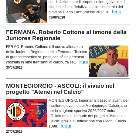
soddisfazione per il proprio settore giovanile. Il
club ha infatti ufficializzato il trasferimento del
...
leggi
giovane Diego Locci, classe 2013, a
03/08/2026
FERMANA. Roberto Cottone al timone della
Juniores Regionale
FERMO. Roberto Cottone è il nuovo allenatore
della Juniores Regionale della Fermana Tecnico
di grande esperienza, porta con sé un percorso
...
leggi
costruito in oltre trent'anni di calcio, tra se
30/07/2026
MONTEGIORGIO - ASCOLI: il vivaio nel
progetto "Atenei nel Calcio"
MONTEGIORGIO. Importante passo in avanti per
il settore giovanile del Montegiorgio Calcio, che
per la stagione sportiva 2026/2027 entra
ufficialmente a far parte del progetto "Atenei del
Calcio" grazie all'affiliazione con l'Ascoli Calcio
...
leggi
1898
27/07/2026