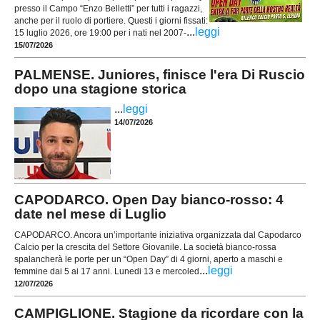
presso il Campo “Enzo Belletti” per tutti i ragazzi,
anche per il ruolo di portiere. Questi i giorni fissati:
...
leggi
15 luglio 2026, ore 19:00 per i nati nel 2007-
15/07/2026
PALMENSE. Juniores, finisce l'era Di Ruscio
dopo una stagione storica
...
leggi
14/07/2026
CAPODARCO. Open Day bianco-rosso: 4
date nel mese di Luglio
CAPODARCO. Ancora un’importante iniziativa organizzata dal Capodarco
Calcio per la crescita del Settore Giovanile. La società bianco-rossa
spalancherà le porte per un “Open Day” di 4 giorni, aperto a maschi e
...
leggi
femmine dai 5 ai 17 anni. Lunedi 13 e mercoled
12/07/2026
CAMPIGLIONE. Stagione da ricordare con la