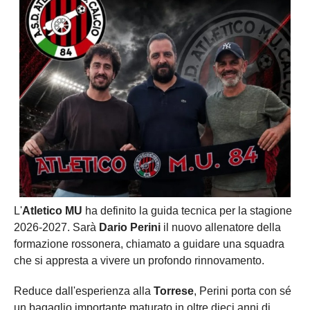
L'
Atletico MU
ha definito la guida tecnica per la stagione
2026-2027. Sarà
Dario Perini
il nuovo allenatore della
formazione rossonera, chiamato a guidare una squadra
che si appresta a vivere un profondo rinnovamento.
Reduce dall'esperienza alla
Torrese
, Perini porta con sé
un bagaglio importante maturato in oltre dieci anni di