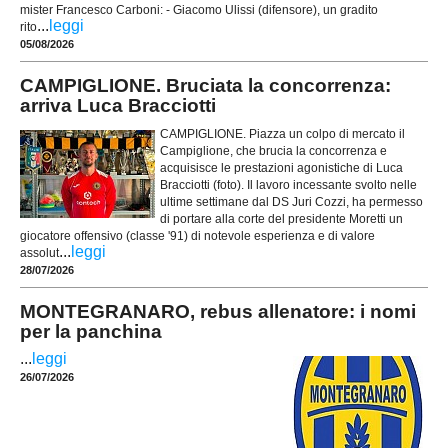
mister Francesco Carboni: - Giacomo Ulissi (difensore), un gradito
...
leggi
rito
05/08/2026
CAMPIGLIONE. Bruciata la concorrenza:
arriva Luca Bracciotti
CAMPIGLIONE. Piazza un colpo di mercato il
Campiglione, che brucia la concorrenza e
acquisisce le prestazioni agonistiche di Luca
Bracciotti (foto). Il lavoro incessante svolto nelle
ultime settimane dal DS Juri Cozzi, ha permesso
di portare alla corte del presidente Moretti un
giocatore offensivo (classe '91) di notevole esperienza e di valore
...
leggi
assolut
28/07/2026
MONTEGRANARO, rebus allenatore: i nomi
per la panchina
...
leggi
26/07/2026