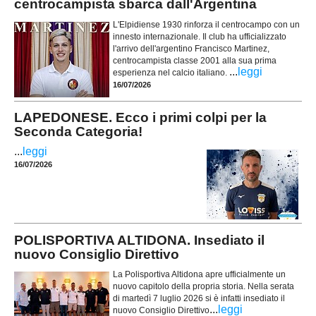
centrocampista sbarca dall'Argentina
L'Elpidiense 1930 rinforza il centrocampo con un
innesto internazionale. Il club ha ufficializzato
l'arrivo dell'argentino Francisco Martinez,
centrocampista classe 2001 alla sua prima
...
leggi
esperienza nel calcio italiano.
16/07/2026
LAPEDONESE. Ecco i primi colpi per la
Seconda Categoria!
...
leggi
16/07/2026
POLISPORTIVA ALTIDONA. Insediato il
nuovo Consiglio Direttivo
La Polisportiva Altidona apre ufficialmente un
nuovo capitolo della propria storia. Nella serata
di martedì 7 luglio 2026 si è infatti insediato il
...
leggi
nuovo Consiglio Direttivo