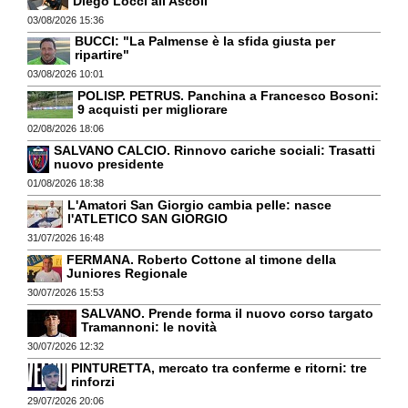
Diego Locci all'Ascoli
03/08/2026 15:36
BUCCI: "La Palmense è la sfida giusta per
ripartire"
03/08/2026 10:01
POLISP. PETRUS. Panchina a Francesco Bosoni:
9 acquisti per migliorare
02/08/2026 18:06
SALVANO CALCIO. Rinnovo cariche sociali: Trasatti
nuovo presidente
01/08/2026 18:38
L'Amatori San Giorgio cambia pelle: nasce
l'ATLETICO SAN GIORGIO
31/07/2026 16:48
FERMANA. Roberto Cottone al timone della
Juniores Regionale
30/07/2026 15:53
SALVANO. Prende forma il nuovo corso targato
Tramannoni: le novità
30/07/2026 12:32
PINTURETTA, mercato tra conferme e ritorni: tre
rinforzi
29/07/2026 20:06