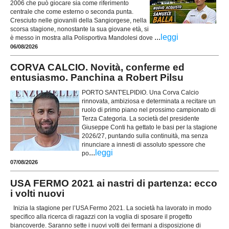
2006 che può giocare sia come riferimento
centrale che come esterno o seconda punta.
Cresciuto nelle giovanili della Sangiorgese, nella
scorsa stagione, nonostante la sua giovane età, si
...
leggi
è messo in mostra alla Polisportiva Mandolesi dove
06/08/2026
CORVA CALCIO. Novità, conferme ed
entusiasmo. Panchina a Robert Pilsu
PORTO SANT'ELPIDIO. Una Corva Calcio
rinnovata, ambiziosa e determinata a recitare un
ruolo di primo piano nel prossimo campionato di
Terza Categoria. La società del presidente
Giuseppe Conti ha gettato le basi per la stagione
2026/27, puntando sulla continuità, ma senza
rinunciare a innesti di assoluto spessore che
...
leggi
po
07/08/2026
USA FERMO 2021 ai nastri di partenza: ecco
i volti nuovi
Inizia la stagione per l’USA Fermo 2021. La società ha lavorato in modo
specifico alla ricerca di ragazzi con la voglia di sposare il progetto
biancoverde. Saranno sette i nuovi volti dei fermani a disposizione di