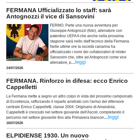
FERMANA Ufficializzato lo staff: sarà
Antognozzi il vice di Sansovini
FERMO. Parte una nuova avventura per
Giuseppe Antognozzi (foto), allenatore con
patentino UEFA A che anche nella prossima
stagione sarà nello staff tecnico della Fermana.
Nelle ultime ore la società canarina ha
ufficializzato i nomi dei collaboratori di mister
Sansovini che, oltre ad Antognozzi come vice
...
leggi
allenatore, p
24/07/2026
FERMANA. Rinforzo in difesa: ecco Enrico
Cappelletti
La Fermana mette a segno un altro colpo in vista del prossimo campionato
di Eccellenza, rafforzando il reparto arretrato con l'arrivo del difensore
centrale Enrico Cappelletti, classe 2004. Originario di Amandola,
Cappelletti è cresciuto nel settore giovanile dell'Ascoli, completando il
...
leggi
percorso nel settore giovanile fino alla Primavera biancon
16/07/2026
ELPIDIENSE 1930. Un nuovo