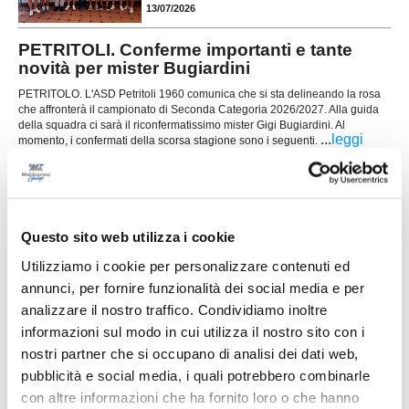
13/07/2026
PETRITOLI. Conferme importanti e tante
novità per mister Bugiardini
PETRITOLO. L'ASD Petritoli 1960 comunica che si sta delineando la rosa
che affronterà il campionato di Seconda Categoria 2026/2027. Alla guida
della squadra ci sarà il riconfermatissimo mister Gigi Bugiardini. Al
...
leggi
momento, i confermati della scorsa stagione sono i seguenti.
13/07/2026
ELPIDIENSE 1930 scatenata: ecco anche
Carlo Mongiello
Questo sito web utilizza i cookie
L'Elpidiense 1930 mette a segno un acquisto di
assoluto spessore assicurandosi le prestazioni
Utilizziamo i cookie per personalizzare contenuti ed
dell'attaccante Carlo Mongiello, classe 1992,
autentico lusso per la categoria. Cresciuto nel
annunci, per fornire funzionalità dei social media e per
...
leggi
se
analizzare il nostro traffico. Condividiamo inoltre
10/07/2026
informazioni sul modo in cui utilizza il nostro sito con i
nostri partner che si occupano di analisi dei dati web,
ATLETICO MU 84. Il colpo in attacco è Marco
Marcelli
pubblicità e social media, i quali potrebbero combinarle
con altre informazioni che ha fornito loro o che hanno
MONTE URANO. Si accende il mercato in entrata