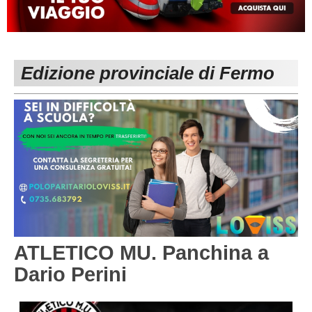
MACERATA
ECCELLENZA
REGIONALI
PESARO URBINO
PROMOZIONE
DIRETTA
Edizione provinciale di Fermo
Carica la tua Rosa
1^ CATEGORIA
2^ CATEGORIA
3^ CATEGORIA
GIOVANILI
ATLETICO MU. Panchina a
Dario Perini