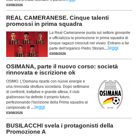
03/08/2026
REAL CAMERANESE. Cinque talenti
promossi in prima squadra
La Real Cameranese punta sul settore giovanile
e ufficializza la promozione in prima squadra di
cinque ragazzi cresciuti nel vivaio. Entrano a far
...
leggi
parte dell'organico Pietro Storani
03/08/2026
OSIMANA, parte il nuovo corso: società
rinnovata e iscrizione ok
OSIMO. L'Osimana riparte con nuove energie e
una rinnovata struttura societaria. Dopo settimane
di confronti, trattative e grande attesa, il club
giallorosso ha definito il proprio futuro,
perfezionando l'iscrizione della Prima squadra al
...
leggi
campionato di
03/08/2026
BUSILACCHI svela i protagonisti della
Promozione A