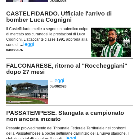
05/08/2026
CASTELFIDARDO. Ufficiale l'arrivo di
bomber Luca Cognigni
Il Castelfidardo mette a segno un autentico colpo
di mercato assicurandosi le prestazioni di Luca
Cognigni. L'attaccante classe 1991 approda alla
...
leggi
corte di
04/08/2026
FALCONARESE, ritorno al "Roccheggiani"
dopo 27 mesi
...
leggi
05/08/2026
PASSATEMPESE. Stangata a campionato
non ancora iniziato
Pesante provvedimento del Tribunale Federale Territoriale nei confronti
della Passatempese a poche settimane dall'inizio della nuova stagione. Il
...
leggi
club dovrà infatti scontare 5 punti