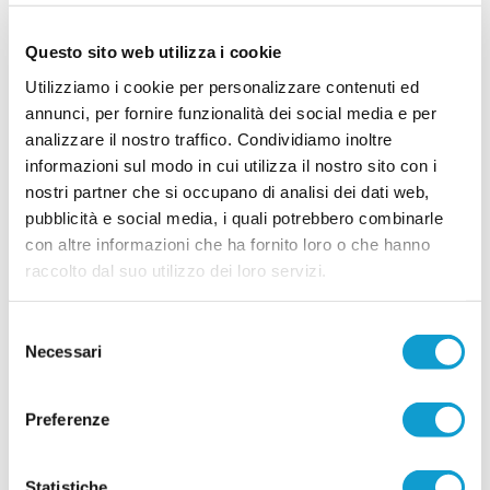
LORETO. Porte girevoli. Giovedì 30 luglio la
presentazione ufficiale
Questo sito web utilizza i cookie
Porte girevoli nel C.S. Loreto: entrano a difendere
la porta azzurrostellata Andrea Morlacco (foto sx)
Utilizziamo i cookie per personalizzare contenuti ed
e Mosè Malizia (foto dx); escono Ottaviani ed
annunci, per fornire funzionalità dei social media e per
Elisei, che la società ringrazia per la serietà e
l’impegno dimostrati, con una particolare
analizzare il nostro traffico. Condividiamo inoltre
...
leggi
menzione pe
informazioni sul modo in cui utilizza il nostro sito con i
27/07/2026
nostri partner che si occupano di analisi dei dati web,
L'OSIMANA fa chiarezza su iscrizione,
pubblicità e social media, i quali potrebbero combinarle
cessione e futuro della società
con altre informazioni che ha fornito loro o che hanno
Con un comunicato ufficiale, la USD Osimana
raccolto dal suo utilizzo dei loro servizi.
interviene per fare chiarezza dopo le numerose
voci circolate nelle ultime settimane sul futuro del
club. La società giallorossa conferma l'iscrizione
Selezione
al prossimo campionato di Eccellenza, aggiorna
Necessari
del
...
leggi
sullo stato della trattativa
25/07/2026
consenso
Preferenze
Vai all'edizione provinciale
Statistiche