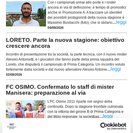
Con i campionati ormai alle porte e i roster
ancora in via di definizione, è tempo di pronostici
anche in Promozione A. A tracciare un identikit
dei possibili protagonisti della nuova stagione è
...
leggi
Massimo Busilacchi (foto), che si sbilanc
04/08/2026
LORETO. Parte la nuova stagione: obiettivo
crescere ancora
Incontro di presentazione tra la società, la parte tecnica, con il nuovo mister
Alessio Antonietti, e i giocatori che fanno parte della prima squadra del
Loreto, che disputerà il campionato di Prima Categoria. Un incontro voluto
...
leggi
fortemente dalla società e dal nuovo allenatore Alessio Antonie
02/08/2026
FC OSIMO. Confermato lo staff di mister
Manisera: preparazione al via
L'FC Osimo 2011 riparte nel segno della
continuità. Dopo la stagione trionfale culminata
con la vittoria del girone B di Prima Categoria e
...
leggi
del titolo regionale, la societ&ag
27/07/2026