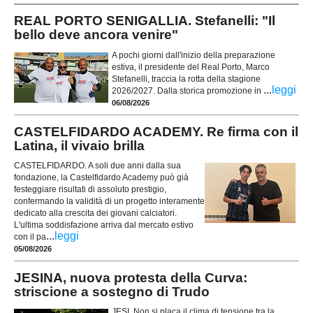
REAL PORTO SENIGALLIA. Stefanelli: "Il
bello deve ancora venire"
A pochi giorni dall'inizio della preparazione
estiva, il presidente del Real Porto, Marco
Stefanelli, traccia la rotta della stagione
...
leggi
2026/2027. Dalla storica promozione in
06/08/2026
CASTELFIDARDO ACADEMY. Re firma con il
Latina, il vivaio brilla
CASTELFIDARDO. A soli due anni dalla sua
fondazione, la Castelfidardo Academy può già
festeggiare risultati di assoluto prestigio,
confermando la validità di un progetto interamente
dedicato alla crescita dei giovani calciatori.
L'ultima soddisfazione arriva dal mercato estivo
...
leggi
con il pa
05/08/2026
JESINA, nuova protesta della Curva:
striscione a sostegno di Trudo
JESI. Non si placa il clima di tensione tra la