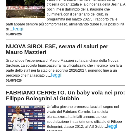
tifoseria organizzata e la dirigenza della Jesina. A
pochi mesi dall'inizio della stagione che
culminerà con il centenario del club, in
programma nel marzo 2027, il rapporto tra le
parti appare sempre più compromesso, alimentando dubbi sulla possibilità
...
leggi
di
05/08/2026
NUOVA SIROLESE, serata di saluti per
Mauro Mazzieri
Si conclude l'esperienza di Mauro Mazzieri sulla panchina della Nuova
Sirolese. La società biancoazzurra ha ufficializzato che il tecnico non farà
parte dello staff per la stagione sportiva 2026/2027, ponendo fine a un
...
leggi
percorso che ha lasciato u
05/08/2026
FABRIANO CERRETO. Un baby vola nei pro:
Filippo Bolognini al Gubbio
Un'altra giovane promessa lascia il segno nel
vivaio del Fabriano Cerreto. La società
biancazzurra ha infatti annunciato con
soddisfazione il trasferimento ufficiale di Filippo
...
leggi
Bolognini, classe 2012, all'AS Gubb