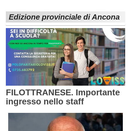
PESARO URBINO
PROMOZIONE
DIRETTA
Edizione provinciale di Ancona
Carica la tua Rosa
1^ CATEGORIA
2^ CATEGORIA
3^ CATEGORIA
GIOVANILI
FILOTTRANESE. Importante
ingresso nello staff