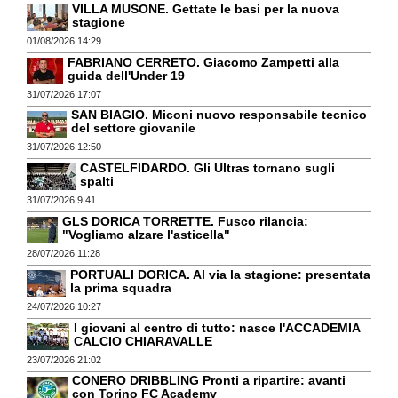
VILLA MUSONE. Gettate le basi per la nuova
stagione
01/08/2026 14:29
FABRIANO CERRETO. Giacomo Zampetti alla
guida dell'Under 19
31/07/2026 17:07
SAN BIAGIO. Miconi nuovo responsabile tecnico
del settore giovanile
31/07/2026 12:50
CASTELFIDARDO. Gli Ultras tornano sugli
spalti
31/07/2026 9:41
GLS DORICA TORRETTE. Fusco rilancia:
"Vogliamo alzare l'asticella"
28/07/2026 11:28
PORTUALI DORICA. Al via la stagione: presentata
la prima squadra
24/07/2026 10:27
I giovani al centro di tutto: nasce l'ACCADEMIA
CALCIO CHIARAVALLE
23/07/2026 21:02
CONERO DRIBBLING Pronti a ripartire: avanti
con Torino FC Academy