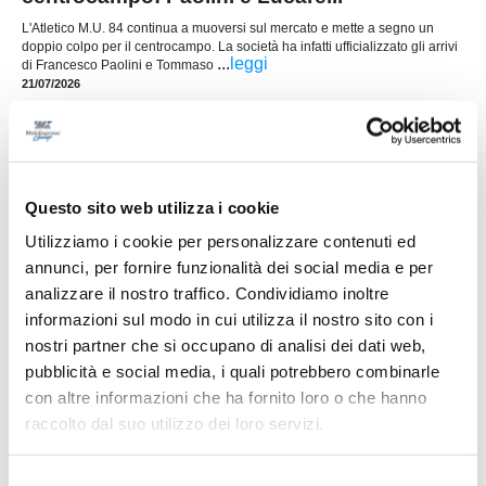
L'Atletico M.U. 84 continua a muoversi sul mercato e mette a segno un
doppio colpo per il centrocampo. La società ha infatti ufficializzato gli arrivi
...
leggi
di Francesco Paolini e Tommaso
21/07/2026
PINTURETTA. Atriani e Cimadamore sono le
prime novità di mercato
La Pinturetta Falcor apre ufficialmente il proprio
mercato in vista della stagione 2026/2027 con
Questo sito web utilizza i cookie
due innesti. La società rossoblù ha annunciato
gli arrivi di Mirco Atriani e Lorenzo Cimadamore,
Utilizziamo i cookie per personalizzare contenuti ed
...
leggi
primi rinforz
annunci, per fornire funzionalità dei social media e per
21/07/2026
analizzare il nostro traffico. Condividiamo inoltre
PORTO SANT'ELPIDIO. Cannoni nuovo DS:
informazioni sul modo in cui utilizza il nostro sito con i
"Ripartiamo con idee chiare"
nostri partner che si occupano di analisi dei dati web,
pubblicità e social media, i quali potrebbero combinarle
Ripartire da zero, puntando sui giovani del
territorio e su un forte senso di appartenenza. È
con altre informazioni che ha fornito loro o che hanno
questa la missione di Alessandro Cannoni, nuovo
raccolto dal suo utilizzo dei loro servizi.
direttore sportivo del Porto Sant'Elpidio, chiamato
a costruire la squadra che affronterà il prossimo
...
leggi
campionato di Promo
Selezione
20/07/2026