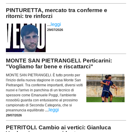
PINTURETTA, mercato tra conferme e
ritorni: tre rinforzi
...
leggi
29/07/2026
MONTE SAN PIETRANGELI. Perticarini:
"Vogliamo far bene e riscattarci"
MONTE SAN PIETRANGELI. È tutto pronto per
l'inizio della nuova stagione in casa Monte San
Pietrangeli. Tra conferme importanti, diversi volti
nuovi e l'arrivo in panchina di un tecnico di
spessore come Emanuele Poggi, l'ambiente
rossoblù guarda con entusiasmo al prossimo
campionato di Seconda Categoria, che si
...
leggi
preannuncia equilibrato
29/07/2026
PETRITOLI. Cambio ai vertici: Gianluca