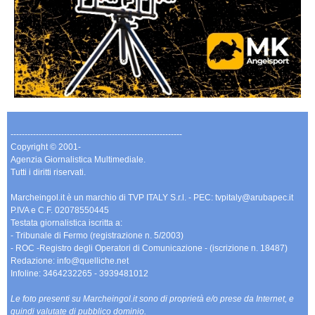
-------------------------------------------------------------
Copyright © 2001-
Agenzia Giornalistica Multimediale.
Tutti i diritti riservati.
Marcheingol.it è un marchio di TVP ITALY S.r.l. - PEC: tvpitaly@arubapec.it
P.IVA e C.F. 02078550445
Testata giornalistica iscritta a:
- Tribunale di Fermo (registrazione n. 5/2003)
- ROC -Registro degli Operatori di Comunicazione - (iscrizione n. 18487)
Redazione: info@quelliche.net
Infoline: 3464232265 - 3939481012
Le foto presenti su Marcheingol.it sono di proprietà e/o prese da Internet, e
quindi valutate di pubblico dominio.