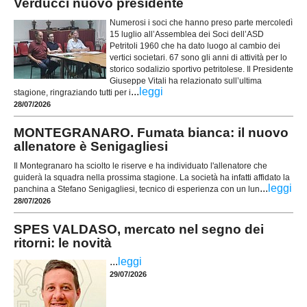
Verducci nuovo presidente
Numerosi i soci che hanno preso parte mercoledì
15 luglio all’Assemblea dei Soci dell’ASD
Petritoli 1960 che ha dato luogo al cambio dei
vertici societari. 67 sono gli anni di attività per lo
storico sodalizio sportivo petritolese. Il Presidente
Giuseppe Vitali ha relazionato sull’ultima
...
leggi
stagione, ringraziando tutti per i
28/07/2026
MONTEGRANARO. Fumata bianca: il nuovo
allenatore è Senigagliesi
Il Montegranaro ha sciolto le riserve e ha individuato l'allenatore che
guiderà la squadra nella prossima stagione. La società ha infatti affidato la
...
leggi
panchina a Stefano Senigagliesi, tecnico di esperienza con un lun
28/07/2026
SPES VALDASO, mercato nel segno dei
ritorni: le novità
...
leggi
29/07/2026