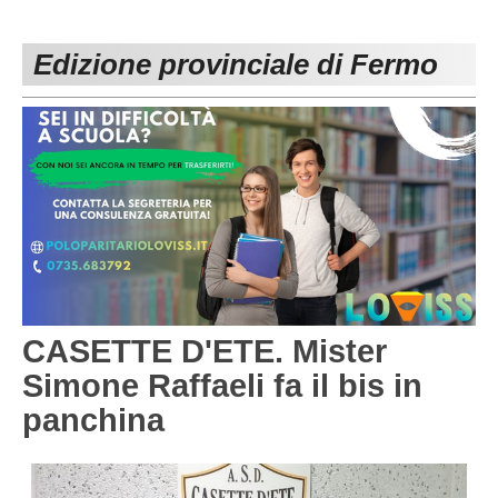
PESARO URBINO
PROMOZIONE
DIRETTA
Edizione provinciale di Fermo
Carica la tua Rosa
1^ CATEGORIA
2^ CATEGORIA
3^ CATEGORIA
GIOVANILI
CASETTE D'ETE. Mister
Simone Raffaeli fa il bis in
panchina