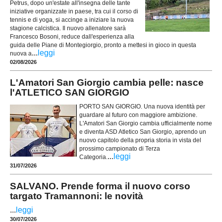
Petrus, dopo un'estate all'insegna delle tante
iniziative organizzate in paese, tra cui il corso di
tennis e di yoga, si accinge a iniziare la nuova
stagione calcistica. Il nuovo allenatore sarà
Francesco Bosoni, reduce dall'esperienza alla
guida delle Piane di Montegiorgio, pronto a mettesi in gioco in questa
...
leggi
nuova a
02/08/2026
L'Amatori San Giorgio cambia pelle: nasce
l'ATLETICO SAN GIORGIO
PORTO SAN GIORGIO. Una nuova identità per
guardare al futuro con maggiore ambizione.
L'Amatori San Giorgio cambia ufficialmente nome
e diventa ASD Atletico San Giorgio, aprendo un
nuovo capitolo della propria storia in vista del
prossimo campionato di Terza
...
leggi
Categoria.
31/07/2026
SALVANO. Prende forma il nuovo corso
targato Tramannoni: le novità
...
leggi
30/07/2026