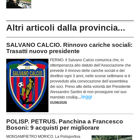
Altri articoli dalla provincia...
SALVANO CALCIO. Rinnovo cariche sociali:
Trasatti nuovo presidente
FERMO. Il Salvano Calcio comunica che, in
ottemperanza allo statuto dell’Associazione che
prevede il rinnovo delle cariche sociali e del
direttivo ogni 3 anni, nelle scorse settimane si è
provveduto alla convocazione dell’assemblea
dei soci. Preso atto della volontà del Presidente
Alessandro Santini di non proseguire nel suo
...
leggi
mandato cos&ig
01/08/2026
POLISP. PETRUS. Panchina a Francesco
Bosoni: 9 acquisti per migliorare
MONSAMPIETRO MORICO. La Polisportiva