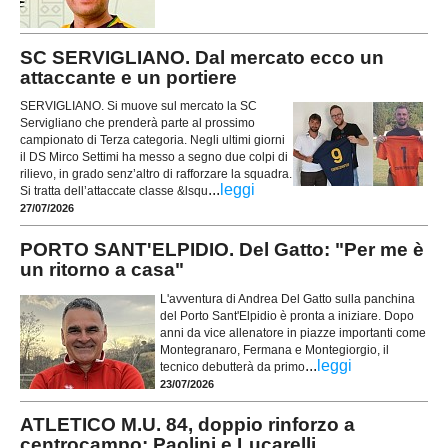
SC SERVIGLIANO. Dal mercato ecco un
attaccante e un portiere
SERVIGLIANO. Si muove sul mercato la SC
Servigliano che prenderà parte al prossimo
campionato di Terza categoria. Negli ultimi giorni
il DS Mirco Settimi ha messo a segno due colpi di
rilievo, in grado senz’altro di rafforzare la squadra.
...
leggi
Si tratta dell’attaccate classe &lsqu
27/07/2026
PORTO SANT'ELPIDIO. Del Gatto: "Per me è
un ritorno a casa"
L'avventura di Andrea Del Gatto sulla panchina
del Porto Sant'Elpidio è pronta a iniziare. Dopo
anni da vice allenatore in piazze importanti come
Montegranaro, Fermana e Montegiorgio, il
...
leggi
tecnico debutterà da primo
23/07/2026
ATLETICO M.U. 84, doppio rinforzo a
centrocampo: Paolini e Lucarelli