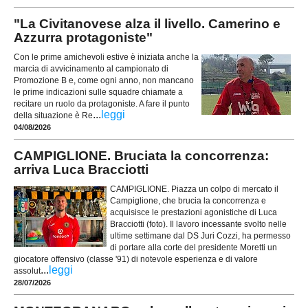
"La Civitanovese alza il livello. Camerino e
Azzurra protagoniste"
Con le prime amichevoli estive è iniziata anche la
marcia di avvicinamento al campionato di
Promozione B e, come ogni anno, non mancano
le prime indicazioni sulle squadre chiamate a
recitare un ruolo da protagoniste. A fare il punto
...
leggi
della situazione è Re
04/08/2026
CAMPIGLIONE. Bruciata la concorrenza:
arriva Luca Bracciotti
CAMPIGLIONE. Piazza un colpo di mercato il
Campiglione, che brucia la concorrenza e
acquisisce le prestazioni agonistiche di Luca
Bracciotti (foto). Il lavoro incessante svolto nelle
ultime settimane dal DS Juri Cozzi, ha permesso
di portare alla corte del presidente Moretti un
giocatore offensivo (classe '91) di notevole esperienza e di valore
...
leggi
assolut
28/07/2026