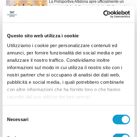
La Polisportiva Altidona apre ufficialmente un
nuovo capitolo della propria storia. Nella serata
di martedì 7 luglio 2026 si è infatti insediato il
...
leggi
nuovo Consiglio Direttivo
13/07/2026
Questo sito web utilizza i cookie
PETRITOLI. Conferme importanti e tante
novità per mister Bugiardini
Utilizziamo i cookie per personalizzare contenuti ed
PETRITOLO. L'ASD Petritoli 1960 comunica che si
annunci, per fornire funzionalità dei social media e per
sta delineando la rosa che affronterà il
analizzare il nostro traffico. Condividiamo inoltre
campionato di Seconda Categoria 2026/2027.
informazioni sul modo in cui utilizza il nostro sito con i
Alla guida della squadra ci sarà il
riconfermatissimo mister Gigi Bugiardini. Al
nostri partner che si occupano di analisi dei dati web,
momento, i confermati della scorsa stagione sono
pubblicità e social media, i quali potrebbero combinarle
...
leggi
i seguenti.
13/07/2026
con altre informazioni che ha fornito loro o che hanno
raccolto dal suo utilizzo dei loro servizi.
ELPIDIENSE 1930 scatenata: ecco anche
Carlo Mongiello
Selezione
L'Elpidiense 1930 mette a segno un acquisto di
Necessari
del
assoluto spessore assicurandosi le prestazioni
dell'attaccante Carlo Mongiello, classe 1992,
consenso
autentico lusso per la categoria. Cresciuto nel
...
leggi
se