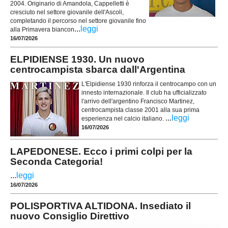
2004. Originario di Amandola, Cappelletti è
cresciuto nel settore giovanile dell'Ascoli,
completando il percorso nel settore giovanile fino
...
leggi
alla Primavera biancon
16/07/2026
ELPIDIENSE 1930. Un nuovo
centrocampista sbarca dall'Argentina
L'Elpidiense 1930 rinforza il centrocampo con un
innesto internazionale. Il club ha ufficializzato
l'arrivo dell'argentino Francisco Martinez,
centrocampista classe 2001 alla sua prima
...
leggi
esperienza nel calcio italiano.
16/07/2026
LAPEDONESE. Ecco i primi colpi per la
Seconda Categoria!
...
leggi
16/07/2026
POLISPORTIVA ALTIDONA. Insediato il
nuovo Consiglio Direttivo