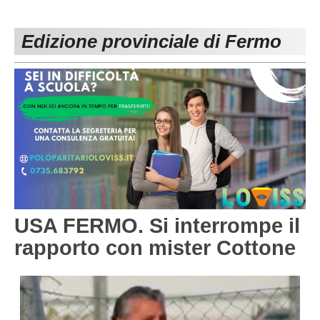
PESARO URBINO
PROMOZIONE
DIRETTA
Edizione provinciale di Fermo
Carica la tua Rosa
1^ CATEGORIA
2^ CATEGORIA
3^ CATEGORIA
GIOVANILI
USA FERMO. Si interrompe il
rapporto con mister Cottone