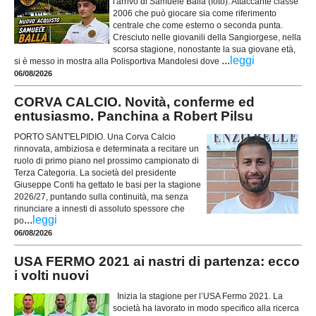
l'arrivo di Samuele Balla (foto). Attaccante classe
2006 che può giocare sia come riferimento
centrale che come esterno o seconda punta.
Cresciuto nelle giovanili della Sangiorgese, nella
scorsa stagione, nonostante la sua giovane età,
...
leggi
si è messo in mostra alla Polisportiva Mandolesi dove
06/08/2026
CORVA CALCIO. Novità, conferme ed
entusiasmo. Panchina a Robert Pilsu
PORTO SANT'ELPIDIO. Una Corva Calcio
rinnovata, ambiziosa e determinata a recitare un
ruolo di primo piano nel prossimo campionato di
Terza Categoria. La società del presidente
Giuseppe Conti ha gettato le basi per la stagione
2026/27, puntando sulla continuità, ma senza
rinunciare a innesti di assoluto spessore che
...
leggi
po
06/08/2026
USA FERMO 2021 ai nastri di partenza: ecco
i volti nuovi
Inizia la stagione per l’USA Fermo 2021. La
società ha lavorato in modo specifico alla ricerca