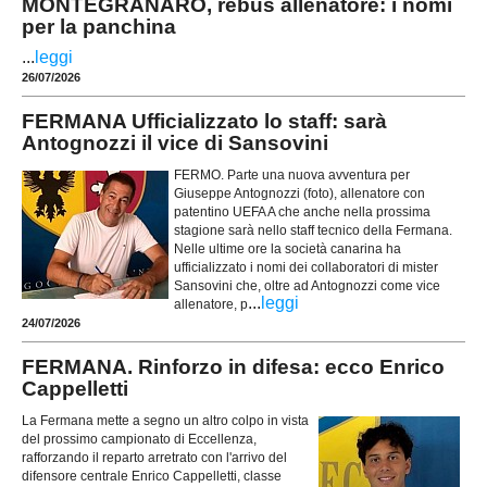
MONTEGRANARO, rebus allenatore: i nomi
per la panchina
...
leggi
26/07/2026
FERMANA Ufficializzato lo staff: sarà
Antognozzi il vice di Sansovini
FERMO. Parte una nuova avventura per
Giuseppe Antognozzi (foto), allenatore con
patentino UEFA A che anche nella prossima
stagione sarà nello staff tecnico della Fermana.
Nelle ultime ore la società canarina ha
ufficializzato i nomi dei collaboratori di mister
Sansovini che, oltre ad Antognozzi come vice
...
leggi
allenatore, p
24/07/2026
FERMANA. Rinforzo in difesa: ecco Enrico
Cappelletti
La Fermana mette a segno un altro colpo in vista
del prossimo campionato di Eccellenza,
rafforzando il reparto arretrato con l'arrivo del
difensore centrale Enrico Cappelletti, classe