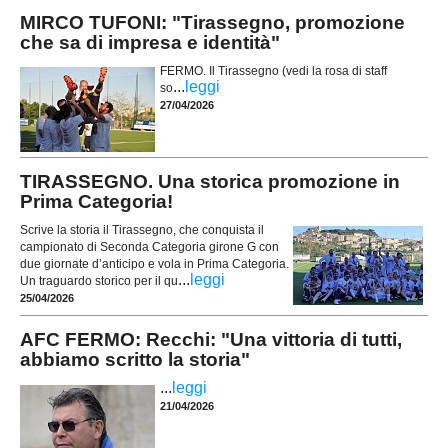
MIRCO TUFONI: "Tirassegno, promozione
che sa di impresa e identità"
FERMO. Il Tirassegno (vedi la rosa di staff
...
leggi
so
27/04/2026
TIRASSEGNO. Una storica promozione in
Prima Categoria!
Scrive la storia il Tirassegno, che conquista il
campionato di Seconda Categoria girone G con
due giornate d’anticipo e vola in Prima Categoria.
...
leggi
Un traguardo storico per il qu
25/04/2026
AFC FERMO: Recchi: "Una vittoria di tutti,
abbiamo scritto la storia"
...
leggi
21/04/2026