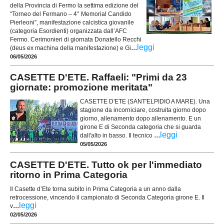
della Provincia di Fermo la settima edizione del
“Torneo del Fermano – 4° Memorial Candido
Pierleoni”, manifestazione calcistica giovanile
(categoria Esordienti) organizzata dall’AFC
Fermo. Cerimonieri di giornata Donatello Recchi
...
leggi
(deus ex machina della manifestazione) e Gi
06/05/2026
CASETTE D'ETE. Raffaeli: "Primi da 23
giornate: promozione meritata"
CASETTE D'ETE (SANT'ELPIDIO A MARE). Una
stagione da incorniciare, costruita giorno dopo
giorno, allenamento dopo allenamento. E un
girone E di Seconda categoria che si guarda
...
leggi
dall'alto in basso. Il tecnico
05/05/2026
CASETTE D'ETE. Tutto ok per l'immediato
ritorno in Prima Categoria
Il Casette d’Ete torna subito in Prima Categoria a un anno dalla
retrocessione, vincendo il campionato di Seconda Categoria girone E. Il
...
leggi
v
02/05/2026