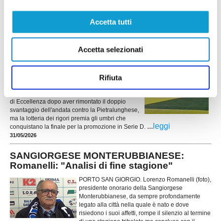
Categoria (che aveva lasciato nella stagione
2023-2024) grazie alla vittoria nello spareggio
Accetta tutti
...
leggi
playoff contro la Vis Stella e scrive una delle pagi
08/06/2026
Accetta selezionati
FERMANA, sfuma il sogno serie D: ai rigori
passa la Pietralunghese
Rifiuta
FERMO. Una rimonta costruita con cuore, qualità
e determinazione che si interrompe soltanto dagli
undici metri. La Fermana saluta i playoff nazionali
di Eccellenza dopo aver rimontato il doppio
svantaggio dell'andata contro la Pietralunghese,
ma la lotteria dei rigori premia gli umbri che
...
leggi
conquistano la finale per la promozione in Serie D.
31/05/2026
SANGIORGESE MONTERUBBIANESE:
Romanelli: "Analisi di fine stagione"
PORTO SAN GIORGIO. Lorenzo Romanelli (foto),
presidente onorario della Sangiorgese
Monterubbianese, da sempre profondamente
legato alla città nella quale è nato e dove
risiedono i suoi affetti, rompe il silenzio al termine