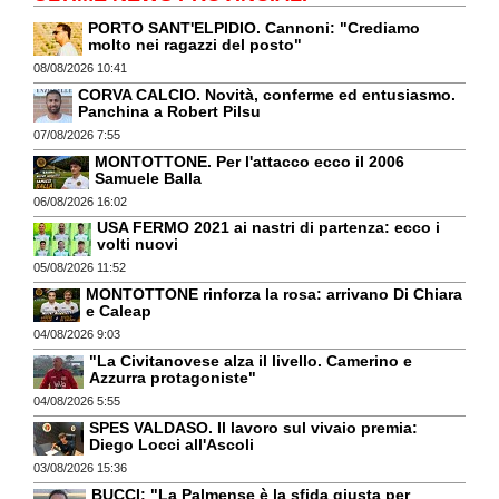
PORTO SANT'ELPIDIO. Cannoni: "Crediamo
molto nei ragazzi del posto"
08/08/2026 10:41
CORVA CALCIO. Novità, conferme ed entusiasmo.
Panchina a Robert Pilsu
07/08/2026 7:55
MONTOTTONE. Per l'attacco ecco il 2006
Samuele Balla
06/08/2026 16:02
USA FERMO 2021 ai nastri di partenza: ecco i
volti nuovi
05/08/2026 11:52
MONTOTTONE rinforza la rosa: arrivano Di Chiara
e Caleap
04/08/2026 9:03
"La Civitanovese alza il livello. Camerino e
Azzurra protagoniste"
04/08/2026 5:55
SPES VALDASO. Il lavoro sul vivaio premia:
Diego Locci all'Ascoli
03/08/2026 15:36
BUCCI: "La Palmense è la sfida giusta per