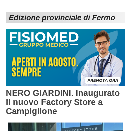
PESARO URBINO
PROMOZIONE
DIRETTA
Edizione provinciale di Fermo
Carica la tua Rosa
1^ CATEGORIA
2^ CATEGORIA
3^ CATEGORIA
GIOVANILI
NERO GIARDINI. Inaugurato
il nuovo Factory Store a
Campiglione