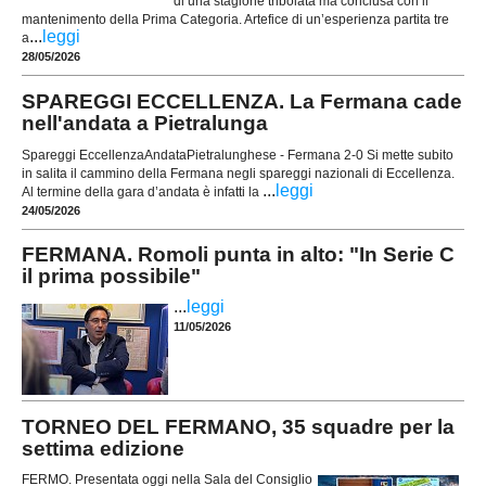
di una stagione tribolata ma conclusa con il
mantenimento della Prima Categoria. Artefice di un’esperienza partita tre
...
leggi
a
28/05/2026
SPAREGGI ECCELLENZA. La Fermana cade
nell'andata a Pietralunga
Spareggi EccellenzaAndataPietralunghese - Fermana 2-0 Si mette subito
in salita il cammino della Fermana negli spareggi nazionali di Eccellenza.
...
leggi
Al termine della gara d’andata è infatti la
24/05/2026
FERMANA. Romoli punta in alto: "In Serie C
il prima possibile"
...
leggi
11/05/2026
TORNEO DEL FERMANO, 35 squadre per la
settima edizione
FERMO. Presentata oggi nella Sala del Consiglio