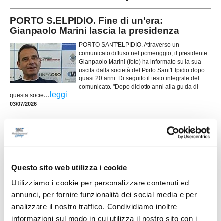
PORTO S.ELPIDIO. Fine di un'era:
Gianpaolo Marini lascia la presidenza
PORTO SANT'ELPIDIO. Attraverso un
comunicato diffuso nel pomeriggio, il presidente
Gianpaolo Marini (foto) ha informato sulla sua
uscita dalla società del Porto Sant'Elpidio dopo
quasi 20 anni. Di seguito il testo integrale del
comunicato. "Dopo diciotto anni alla guida di
...
leggi
questa socie
03/07/2026
CALCIO E SOCIALE. Torna il Torneo dei
Comuni della Provincia di Fermo
FERMO. Si rinnova l'appuntamento con uno degli
eventi dell'estate fermana: il Torneo di calcio a 5
fra i Comuni della Provincia di Fermo. Una
Questo sito web utilizza i cookie
manifestazione sportiva che negli anni ha saputo
conquistare l’interesse ed il coinvolgimento di
Utilizziamo i cookie per personalizzare contenuti ed
numerosi appassionati. Organizzato dal Centro
annunci, per fornire funzionalità dei social media e per
...
leggi
Sociale Caldarette Ete, con il patrocinio del Comune di
analizzare il nostro traffico. Condividiamo inoltre
28/06/2026
informazioni sul modo in cui utilizza il nostro sito con i