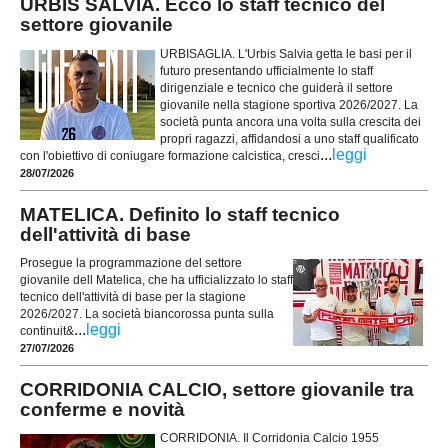
URBIS SALVIA. Ecco lo staff tecnico del
settore giovanile
URBISAGLIA. L'Urbis Salvia getta le basi per il
futuro presentando ufficialmente lo staff
dirigenziale e tecnico che guiderà il settore
giovanile nella stagione sportiva 2026/2027. La
società punta ancora una volta sulla crescita dei
propri ragazzi, affidandosi a uno staff qualificato
...
leggi
con l'obiettivo di coniugare formazione calcistica, cresci
28/07/2026
MATELICA. Definito lo staff tecnico
dell'attività di base
Prosegue la programmazione del settore
giovanile dell Matelica, che ha ufficializzato lo staff
tecnico dell'attività di base per la stagione
2026/2027. La società biancorossa punta sulla
...
leggi
continuit&
27/07/2026
CORRIDONIA CALCIO, settore giovanile tra
conferme e novità
CORRIDONIA. Il Corridonia Calcio 1955