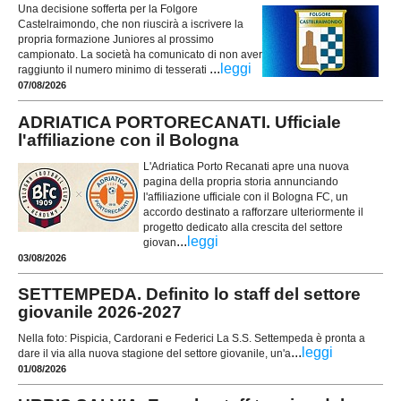
Una decisione sofferta per la Folgore
Castelraimondo, che non riuscirà a iscrivere la
propria formazione Juniores al prossimo
campionato. La società ha comunicato di non aver
...
leggi
raggiunto il numero minimo di tesserati
07/08/2026
ADRIATICA PORTORECANATI. Ufficiale
l'affiliazione con il Bologna
L'Adriatica Porto Recanati apre una nuova
pagina della propria storia annunciando
l'affiliazione ufficiale con il Bologna FC, un
accordo destinato a rafforzare ulteriormente il
progetto dedicato alla crescita del settore
...
leggi
giovan
03/08/2026
SETTEMPEDA. Definito lo staff del settore
giovanile 2026-2027
Nella foto: Pispicia, Cardorani e Federici La S.S. Settempeda è pronta a
...
leggi
dare il via alla nuova stagione del settore giovanile, un'a
01/08/2026