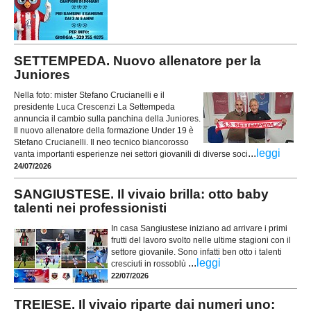
SETTEMPEDA. Nuovo allenatore per la
Juniores
Nella foto: mister Stefano Crucianelli e il
presidente Luca Crescenzi La Settempeda
annuncia il cambio sulla panchina della Juniores.
Il nuovo allenatore della formazione Under 19 è
Stefano Crucianelli. Il neo tecnico biancorosso
...
leggi
vanta importanti esperienze nei settori giovanili di diverse soci
24/07/2026
SANGIUSTESE. Il vivaio brilla: otto baby
talenti nei professionisti
In casa Sangiustese iniziano ad arrivare i primi
frutti del lavoro svolto nelle ultime stagioni con il
settore giovanile. Sono infatti ben otto i talenti
...
leggi
cresciuti in rossoblù
22/07/2026
TREIESE. Il vivaio riparte dai numeri uno: