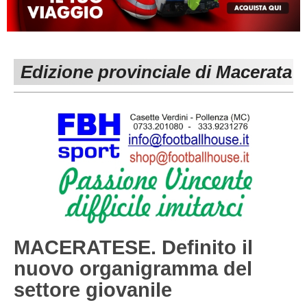
MACERATA
ECCELLENZA
REGIONALI
PESARO URBINO
PROMOZIONE
DIRETTA
Edizione provinciale di Macerata
Carica la tua Rosa
1^ CATEGORIA
2^ CATEGORIA
3^ CATEGORIA
GIOVANILI
MACERATESE. Definito il
nuovo organigramma del
settore giovanile