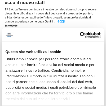
ecco il nuovo staff
TREIA. La Treiese continua a investire con decisione sul proprio settore
giovanile e ufficializza il nuovo staff dedicato alla crescita dei portieri,
affidando la responsabilità dell'intero progetto a un professionista di
...
leggi
grande esperienza come Luca Gentili
18/07/2026
TRODICA. Il settore giovanile riparte da
Massimo Ciocci
Il Trodica Calcio e il Trodica Junior rafforzano il
proprio progetto dedicato ai giovani affidando il
Questo sito web utilizza i cookie
ruolo di Responsabile Tecnico del Settore
...
leggi
Utilizziamo i cookie per personalizzare contenuti ed
Giovanile a
13/07/2026
annunci, per fornire funzionalità dei social media e per
analizzare il nostro traffico. Condividiamo inoltre
CASETTE VERDINI. Ecco la Juniores: il
informazioni sul modo in cui utilizza il nostro sito con i
mister è Raoul Latini
nostri partner che si occupano di analisi dei dati web,
...
leggi
pubblicità e social media, i quali potrebbero combinarle
14/07/2026
con altre informazioni che ha fornito loro o che hanno
raccolto dal suo utilizzo dei loro servizi.