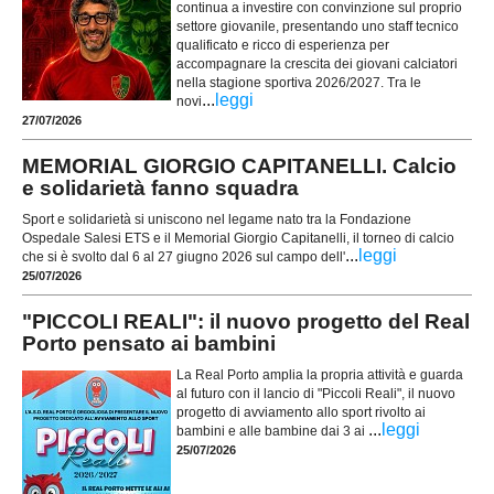
continua a investire con convinzione sul proprio
settore giovanile, presentando uno staff tecnico
qualificato e ricco di esperienza per
accompagnare la crescita dei giovani calciatori
nella stagione sportiva 2026/2027. Tra le
...
leggi
novi
27/07/2026
MEMORIAL GIORGIO CAPITANELLI. Calcio
e solidarietà fanno squadra
Sport e solidarietà si uniscono nel legame nato tra la Fondazione
Ospedale Salesi ETS e il Memorial Giorgio Capitanelli, il torneo di calcio
...
leggi
che si è svolto dal 6 al 27 giugno 2026 sul campo dell'
25/07/2026
"PICCOLI REALI": il nuovo progetto del Real
Porto pensato ai bambini
La Real Porto amplia la propria attività e guarda
al futuro con il lancio di "Piccoli Reali", il nuovo
progetto di avviamento allo sport rivolto ai
...
leggi
bambini e alle bambine dai 3 ai
25/07/2026