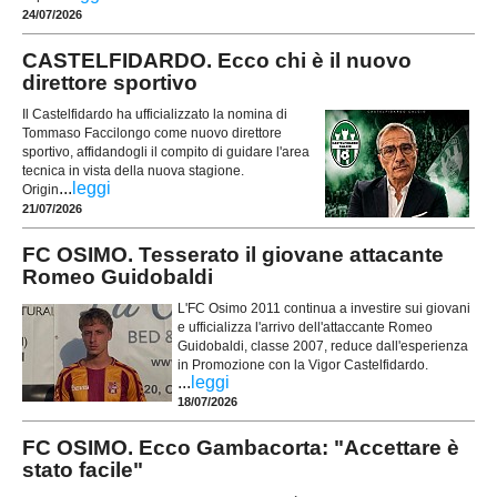
24/07/2026
CASTELFIDARDO. Ecco chi è il nuovo
direttore sportivo
Il Castelfidardo ha ufficializzato la nomina di
Tommaso Faccilongo come nuovo direttore
sportivo, affidandogli il compito di guidare l'area
tecnica in vista della nuova stagione.
...
leggi
Origin
21/07/2026
FC OSIMO. Tesserato il giovane attacante
Romeo Guidobaldi
L'FC Osimo 2011 continua a investire sui giovani
e ufficializza l'arrivo dell'attaccante Romeo
Guidobaldi, classe 2007, reduce dall'esperienza
in Promozione con la Vigor Castelfidardo.
...
leggi
18/07/2026
FC OSIMO. Ecco Gambacorta: "Accettare è
stato facile"