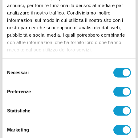
annunci, per fornire funzionalità dei social media e per
FC OSIMO. Rinforzo in difesa: preso
analizzare il nostro traffico. Condividiamo inoltre
Lorenzo Baccarini
informazioni sul modo in cui utilizza il nostro sito con i
nostri partner che si occupano di analisi dei dati web,
L'FC Osimo 2011 aggiunge un nuovo tassello al
reparto arretrato con l'ingaggio del difensore
pubblicità e social media, i quali potrebbero combinarle
centrale Lorenzo Baccarini, classe 2003, reduce
con altre informazioni che ha fornito loro o che hanno
dall'ultima stagione disputata con la
...
leggi
Filottranes
raccolto dal suo utilizzo dei loro servizi.
16/07/2026
Vai all'edizione provinciale
Selezione
Necessari
del
consenso
Preferenze
Statistiche
Marketing