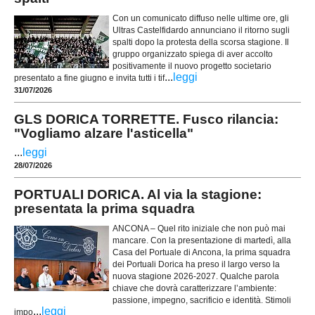
Con un comunicato diffuso nelle ultime ore, gli
Ultras Castelfidardo annunciano il ritorno sugli
spalti dopo la protesta della scorsa stagione. Il
gruppo organizzato spiega di aver accolto
positivamente il nuovo progetto societario
...
leggi
presentato a fine giugno e invita tutti i tif
31/07/2026
GLS DORICA TORRETTE. Fusco rilancia:
"Vogliamo alzare l'asticella"
...
leggi
28/07/2026
PORTUALI DORICA. Al via la stagione:
presentata la prima squadra
ANCONA – Quel rito iniziale che non può mai
mancare. Con la presentazione di martedì, alla
Casa del Portuale di Ancona, la prima squadra
dei Portuali Dorica ha preso il largo verso la
nuova stagione 2026-2027. Qualche parola
chiave che dovrà caratterizzare l’ambiente:
passione, impegno, sacrificio e identità. Stimoli
...
leggi
impo