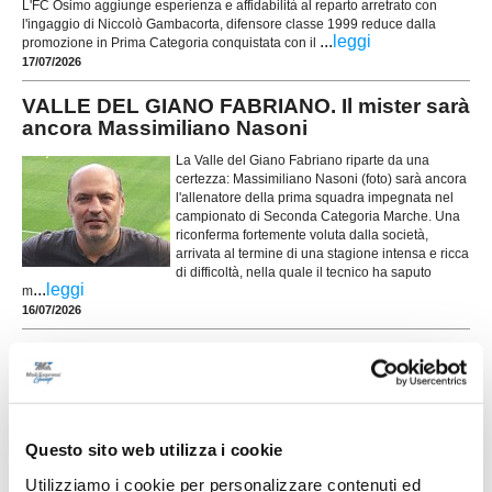
L'FC Osimo aggiunge esperienza e affidabilità al reparto arretrato con
l'ingaggio di Niccolò Gambacorta, difensore classe 1999 reduce dalla
...
leggi
promozione in Prima Categoria conquistata con il
17/07/2026
VALLE DEL GIANO FABRIANO. Il mister sarà
ancora Massimiliano Nasoni
La Valle del Giano Fabriano riparte da una
certezza: Massimiliano Nasoni (foto) sarà ancora
l'allenatore della prima squadra impegnata nel
campionato di Seconda Categoria Marche. Una
riconferma fortemente voluta dalla società,
arrivata al termine di una stagione intensa e ricca
di difficoltà, nella quale il tecnico ha saputo
...
leggi
m
16/07/2026
NUOVA SIROLESE. Sei nuovi innesti per
alzare l'asticella
...
leggi
16/07/2026
Questo sito web utilizza i cookie
Utilizziamo i cookie per personalizzare contenuti ed