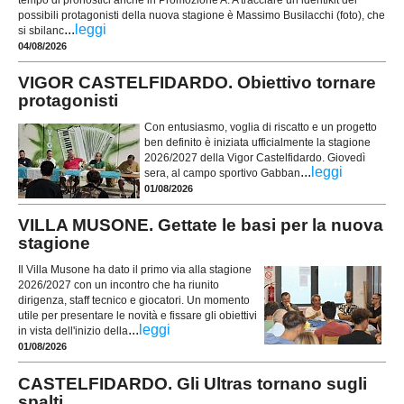
possibili protagonisti della nuova stagione è Massimo Busilacchi (foto), che
...
leggi
si sbilanc
04/08/2026
VIGOR CASTELFIDARDO. Obiettivo tornare
protagonisti
Con entusiasmo, voglia di riscatto e un progetto
ben definito è iniziata ufficialmente la stagione
2026/2027 della Vigor Castelfidardo. Giovedì
...
leggi
sera, al campo sportivo Gabban
01/08/2026
VILLA MUSONE. Gettate le basi per la nuova
stagione
Il Villa Musone ha dato il primo via alla stagione
2026/2027 con un incontro che ha riunito
dirigenza, staff tecnico e giocatori. Un momento
utile per presentare le novità e fissare gli obiettivi
...
leggi
in vista dell'inizio della
01/08/2026
CASTELFIDARDO. Gli Ultras tornano sugli
spalti