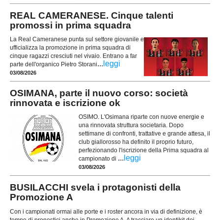
REAL CAMERANESE. Cinque talenti
promossi in prima squadra
La Real Cameranese punta sul settore giovanile e
ufficializza la promozione in prima squadra di
cinque ragazzi cresciuti nel vivaio. Entrano a far
...
leggi
parte dell'organico Pietro Storani
03/08/2026
OSIMANA, parte il nuovo corso: società
rinnovata e iscrizione ok
OSIMO. L'Osimana riparte con nuove energie e
una rinnovata struttura societaria. Dopo
settimane di confronti, trattative e grande attesa, il
club giallorosso ha definito il proprio futuro,
perfezionando l'iscrizione della Prima squadra al
...
leggi
campionato di
03/08/2026
BUSILACCHI svela i protagonisti della
Promozione A
Con i campionati ormai alle porte e i roster ancora in via di definizione, è
tempo di pronostici anche in Promozione A. A tracciare un identikit dei