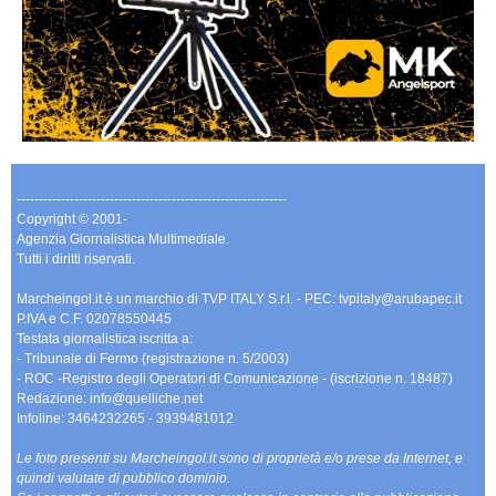
-------------------------------------------------------------
Copyright © 2001-
Agenzia Giornalistica Multimediale.
Tutti i diritti riservati.
Marcheingol.it è un marchio di TVP ITALY S.r.l. - PEC: tvpitaly@arubapec.it
P.IVA e C.F. 02078550445
Testata giornalistica iscritta a:
- Tribunale di Fermo (registrazione n. 5/2003)
- ROC -Registro degli Operatori di Comunicazione - (iscrizione n. 18487)
Redazione: info@quelliche.net
Infoline: 3464232265 - 3939481012
Le foto presenti su Marcheingol.it sono di proprietà e/o prese da Internet, e
quindi valutate di pubblico dominio.