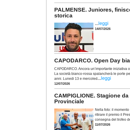
PALMENSE. Juniores, finisce
storica
...
leggi
14/07/2026
CAPODARCO. Open Day bianc
CAPODARCO. Ancora un’importante iniziativa org
La società bianco-rossa spalancherà le porte pe
...
leggi
anni. Lunedi 13 e mercoled
12/07/2026
CAMPIGLIONE. Stagione da r
Provinciale
Nella foto: il moment
ritirare il premio il P
consegna del trofeo d
11/07/2026