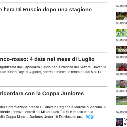
07/08/2
 l'era Di Ruscio dopo una stagione
06/08/2
05/08/2
04/08/2
o-rosso: 4 date nel mese di Luglio
anizzata dal Capodarco Calcio per la crescita del Settore Giovanile.
r un “Open Day” di 4 giorni, aperto a maschi e femmine dai 5 ai 17
04/08/2
03/08/2
icordare con la Coppa Juniores
o della premiazione presso il Comitato Regionale Marche di Ancona. A
residente Lorenzo Moretti e il Mister Luca Tizi Si è chiusa con la
02/08/2
...
leggi
ella Coppa Marche Juniores Under 19 Provinciale un
S
s