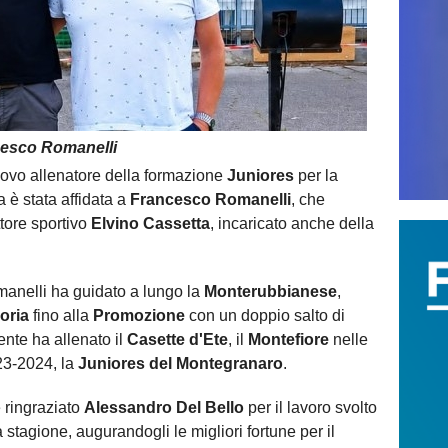
ncesco Romanelli
nuovo allenatore della formazione
Juniores
per la
 è stata affidata a
Francesco Romanelli
, che
ttore sportivo
Elvino Cassetta
, incaricato anche della
manelli ha guidato a lungo la
Monterubbianese
,
oria
fino alla
Promozione
con un doppio salto di
nte ha allenato il
Casette d'Ete
, il
Montefiore
nelle
023-2024, la
Juniores del Montegranaro
.
 ringraziato
Alessandro Del Bello
per il lavoro svolto
 stagione, augurandogli le migliori fortune per il