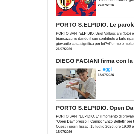
27/07/2026
PORTO S.ELPIDIO. Le parole d
PORTO SANT'ELPIDIO. Uriel Vallasciani (foto) è 
biancazzurro dando il suo contributo a farlo ripa
giovanile cosa significa per lei?«Per me è molto 
21/07/2026
DIEGO FAGIANI firma con la 
...
leggi
18/07/2026
PORTO S.ELPIDIO. Open Day pe
PORTO SANT’ELPIDIO. E’ il momento di provarci! 
“Open Day” presso il Campo “Enzo Belletti” per tut
Questi i giorni fissati: 15 luglio 2026, ore 19:00 p
15/07/2026