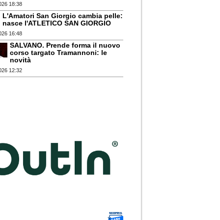
026 18:38
L'Amatori San Giorgio cambia pelle:
nasce l'ATLETICO SAN GIORGIO
026 16:48
SALVANO. Prende forma il nuovo
corso targato Tramannoni: le
novità
026 12:32