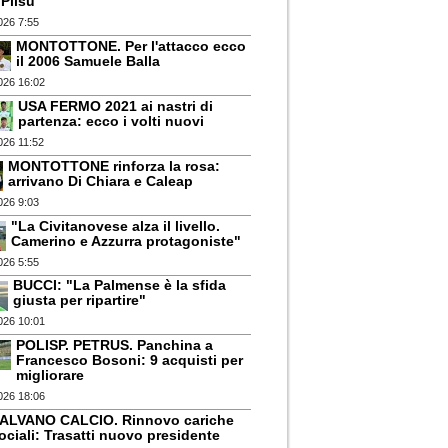
Pilsu
026 7:55
MONTOTTONE. Per l'attacco ecco
il 2006 Samuele Balla
026 16:02
USA FERMO 2021 ai nastri di
partenza: ecco i volti nuovi
026 11:52
MONTOTTONE rinforza la rosa:
arrivano Di Chiara e Caleap
026 9:03
"La Civitanovese alza il livello.
Camerino e Azzurra protagoniste"
026 5:55
BUCCI: "La Palmense è la sfida
giusta per ripartire"
026 10:01
POLISP. PETRUS. Panchina a
Francesco Bosoni: 9 acquisti per
migliorare
026 18:06
ALVANO CALCIO. Rinnovo cariche
ociali: Trasatti nuovo presidente