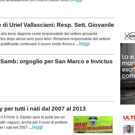
i Uriel Vallasciani: Resp. Sett. Giovanile
alla terza stagione come responsabile del settore giovanile
rtire dopo alcuni anni poco felici. Rimanere responsabile del settore
...
leggi
gratificante continuare il lavoro svolto finora e
Samb: orgoglio per San Marco e Invictus
r tutti i nati dal 2007 al 2013
ULT
Il Porto S. Elpidio apre le porte per un
ti i ragazzi, anche per il ruolo di portiere.
...
leggi
er i nati nel 2007-