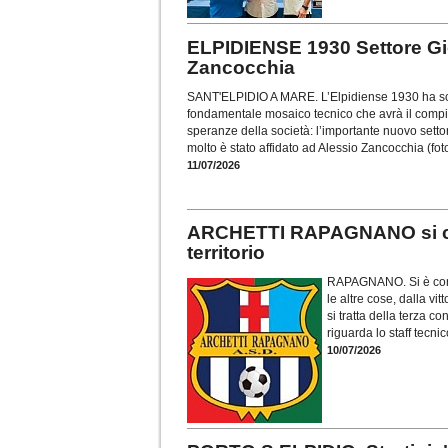
ELPIDIENSE 1930 Settore Gio
Zancocchia
SANT'ELPIDIO A MARE. L’Elpidiense 1930 ha scelt
fondamentale mosaico tecnico che avrà il compito
speranze della società: l’importante nuovo setto
molto è stato affidato ad Alessio Zancocchia (fot
11/07/2026
ARCHETTI RAPAGNANO si conf
territorio
RAPAGNANO. Si è concl
le altre cose, dalla v
si tratta della terza c
riguarda lo staff tecni
10/07/2026