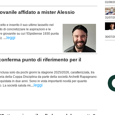
01/08/2
vanile affidato a mister Alessio
31/07/2
o e inserito il suo ultimo tassello nel
 di concretizzare le aspirazioni e le
re giovanile su cui l’Elpidiense 1930 punta
30/07/2
...
leggi
o).
erma punto di riferimento per il
usa solo da pochi giorni la stagione 2025/2026, caratterizzata, tra
ittoria della Coppa Disciplina da parte della società Archetti Rapagnano:
onquistata in due anni. Sono in vista importanti novità per quanto
...
leggi
co. La società saluta mi