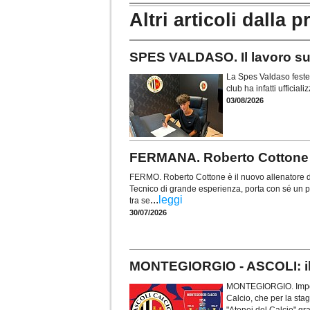
Altri articoli dalla p
SPES VALDASO. Il lavoro sul 
La Spes Valdaso festeg
club ha infatti ufficia
03/08/2026
FERMANA. Roberto Cottone a
FERMO. Roberto Cottone è il nuovo allenatore 
Tecnico di grande esperienza, porta con sé un perc
...
leggi
tra se
30/07/2026
MONTEGIORGIO - ASCOLI: il v
MONTEGIORGIO. Importa
Calcio, che per la sta
"Atenei del Calcio" gra