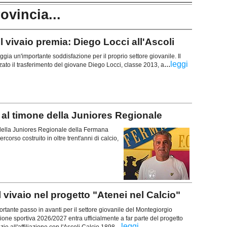
rovincia...
vivaio premia: Diego Locci all'Ascoli
gia un'importante soddisfazione per il proprio settore giovanile. Il
...
leggi
lizzato il trasferimento del giovane Diego Locci, classe 2013, a
l timone della Juniores Regionale
della Juniores Regionale della Fermana
orso costruito in oltre trent'anni di calcio,
ivaio nel progetto "Atenei nel Calcio"
nte passo in avanti per il settore giovanile del Montegiorgio
gione sportiva 2026/2027 entra ufficialmente a far parte del progetto
...
leggi
zie all'affiliazione con l'Ascoli Calcio 1898