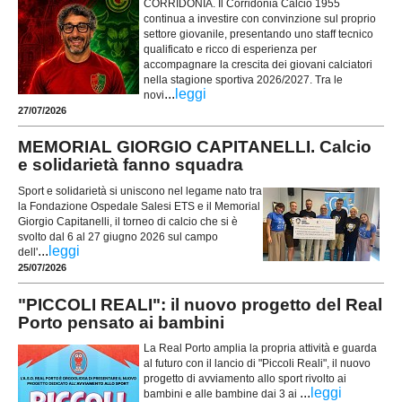
CORRIDONIA. Il Corridonia Calcio 1955
continua a investire con convinzione sul proprio
settore giovanile, presentando uno staff tecnico
qualificato e ricco di esperienza per
accompagnare la crescita dei giovani calciatori
nella stagione sportiva 2026/2027. Tra le
...
leggi
novi
27/07/2026
MEMORIAL GIORGIO CAPITANELLI. Calcio
e solidarietà fanno squadra
Sport e solidarietà si uniscono nel legame nato tra
la Fondazione Ospedale Salesi ETS e il Memorial
Giorgio Capitanelli, il torneo di calcio che si è
svolto dal 6 al 27 giugno 2026 sul campo
...
leggi
dell'
25/07/2026
"PICCOLI REALI": il nuovo progetto del Real
Porto pensato ai bambini
La Real Porto amplia la propria attività e guarda
al futuro con il lancio di "Piccoli Reali", il nuovo
progetto di avviamento allo sport rivolto ai
...
leggi
bambini e alle bambine dai 3 ai