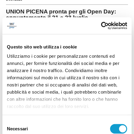
UNION PICENA pronta per gli Open Day:
appuntamento il 21 e 23 luglio
L'Union Picena si prepara per la nuova stagione
con i giovani calciatori in vista della stagione
2026-2027 con due giornate di Open Day allo
...
leggi
stadio "Ferruccio Orselli" di
Questo sito web utilizza i cookie
10/07/2026
Utilizziamo i cookie per personalizzare contenuti ed
annunci, per fornire funzionalità dei social media e per
analizzare il nostro traffico. Condividiamo inoltre
informazioni sul modo in cui utilizza il nostro sito con i
SALESIANA VIGOR. Il talento David
nostri partner che si occupano di analisi dei dati web,
Moscatelli firma con il Sassuolo
pubblicità e social media, i quali potrebbero combinarle
con altre informazioni che ha fornito loro o che hanno
Soddisfazione per la Salesiana Vigor, che
festeggia il passaggio del giovane David
raccolto dal suo utilizzo dei loro servizi.
Moscatelli al Sassuolo. Il difensore classe 2012
ha firmato nei giorni scorsi con il club
...
leggi
nerove
Selezione
10/07/2026
Necessari
del