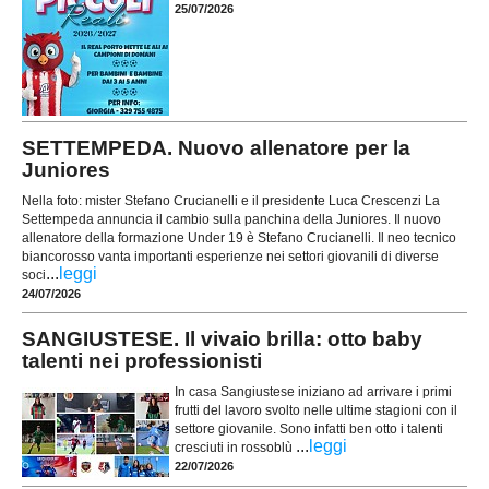
25/07/2026
SETTEMPEDA. Nuovo allenatore per la
Juniores
Nella foto: mister Stefano Crucianelli e il presidente Luca Crescenzi La
Settempeda annuncia il cambio sulla panchina della Juniores. Il nuovo
allenatore della formazione Under 19 è Stefano Crucianelli. Il neo tecnico
biancorosso vanta importanti esperienze nei settori giovanili di diverse
...
leggi
soci
24/07/2026
SANGIUSTESE. Il vivaio brilla: otto baby
talenti nei professionisti
In casa Sangiustese iniziano ad arrivare i primi
frutti del lavoro svolto nelle ultime stagioni con il
settore giovanile. Sono infatti ben otto i talenti
...
leggi
cresciuti in rossoblù
22/07/2026