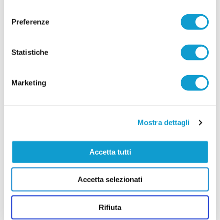
MATELICA. Tanti giovani talenti nel mirino
consenso
dei professionisti
Preferenze
...
leggi
30/06/2026
Statistiche
Vai all'edizione provinciale
Marketing
Mostra dettagli
Accetta tutti
Accetta selezionati
Rifiuta