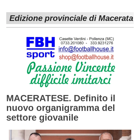
PESARO URBINO
PROMOZIONE
DIRETTA
Edizione provinciale di Macerata
Carica la tua Rosa
1^ CATEGORIA
2^ CATEGORIA
3^ CATEGORIA
GIOVANILI
MACERATESE. Definito il
nuovo organigramma del
settore giovanile