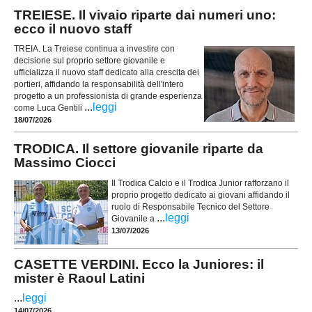
TREIESE. Il vivaio riparte dai numeri uno:
ecco il nuovo staff
TREIA. La Treiese continua a investire con
decisione sul proprio settore giovanile e
ufficializza il nuovo staff dedicato alla crescita dei
portieri, affidando la responsabilità dell'intero
progetto a un professionista di grande esperienza
...
leggi
come Luca Gentili
18/07/2026
TRODICA. Il settore giovanile riparte da
Massimo Ciocci
Il Trodica Calcio e il Trodica Junior rafforzano il
proprio progetto dedicato ai giovani affidando il
ruolo di Responsabile Tecnico del Settore
...
leggi
Giovanile a
13/07/2026
CASETTE VERDINI. Ecco la Juniores: il
mister è Raoul Latini
...
leggi
14/07/2026