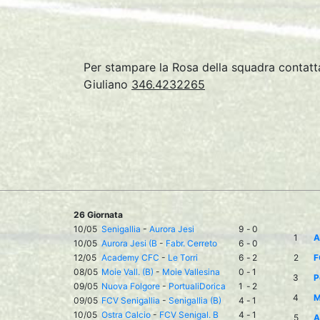
Per stampare la Rosa della squadra conta
Giuliano
346.4232265
26 Giornata
10/05
Senigallia
-
Aurora Jesi
9
-
0
1
A
10/05
Aurora Jesi (B
-
Fabr. Cerreto
6
-
0
12/05
Academy CFC
-
Le Torri
6
-
2
2
F
08/05
Moie Vall. (B)
-
Moie Vallesina
0
-
1
3
P
09/05
Nuova Folgore
-
PortualiDorica
1
-
2
4
M
09/05
FCV Senigallia
-
Senigallia (B)
4
-
1
10/05
Ostra Calcio
-
FCV Senigal. B
4
-
1
5
A