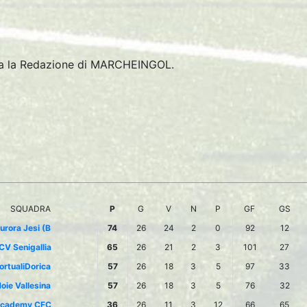
tta la Redazione di MARCHEINGOL.
SQUADRA
P
G
V
N
P
GF
GS
urora Jesi (B
74
26
24
2
0
92
12
CV Senigallia
65
26
21
2
3
101
27
ortualiDorica
57
26
18
3
5
97
33
oie Vallesina
57
26
18
3
5
76
32
cademy CFC
36
26
11
3
12
66
65