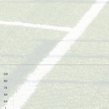
DR
80
74
64
44
1